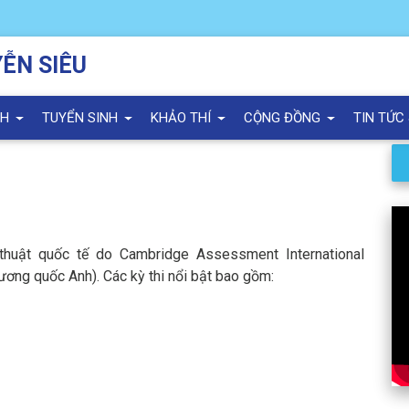
ỄN SIÊU
NH
TUYỂN SINH
KHẢO THÍ
CỘNG ĐỒNG
TIN TỨC
thuật quốc tế do Cambridge Assessment International
ương quốc Anh). Các kỳ thi nổi bật bao gồm: