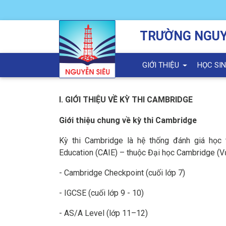
TRƯỜNG NGUY
GIỚI THIỆU
HỌC SI
I. GIỚI THIỆU VỀ KỲ THI CAMBRIDGE
Giới thiệu chung về kỳ thi Cambridge
Kỳ thi Cambridge là hệ thống đánh giá học 
Education (CAIE) – thuộc Đại học Cambridge (V
- Cambridge Checkpoint (cuối lớp 7)
- IGCSE (cuối lớp 9 - 10)
- AS/A Level (lớp 11–12)