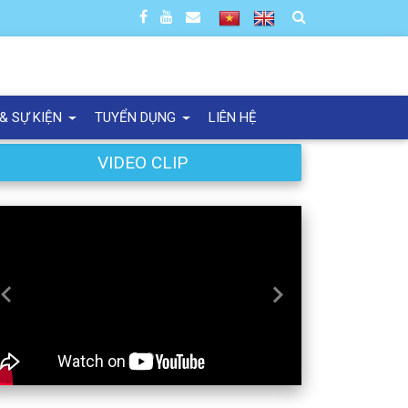
 & SỰ KIỆN
TUYỂN DỤNG
LIÊN HỆ
VIDEO CLIP
Previous
Next