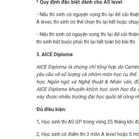
* Quy định đặc biệt dành cho AS level:
- Nếu thí sinh có nguyện vọng thi lại để cải th
A level, thí sinh có thể chọn thi lại hết hoặc chu
- Nếu thí sinh có nguyện vọng thi lại để cải thi
thí sinh bắt buộc phải thi lại hết toàn bộ bài thi.
3. AICE Diploma
AICE Diploma là chứng chỉ tổng hợp do Cambr
yêu cầu về số lượng và nhóm môn học cụ thể.
học, Ngôn ngữ và Nghệ thuật & Nhân văn, đồ
AICE Diploma khuyến khích học sinh học đa d
này được nhiều trường đại học quốc tế công nh
Đủ điều kiện:
1, Học sinh thi AS GP trong vòng 25 tháng khi 
2, Học sinh có điểm thi 3 môn A level hoặc 5