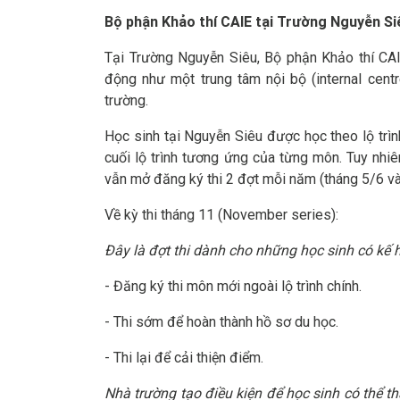
Bộ phận Khảo thí CAIE tại Trường Nguyễn S
Tại Trường Nguyễn Siêu, Bộ phận Khảo thí CA
động như một trung tâm nội bộ (internal centr
trường.
Học sinh tại Nguyễn Siêu được học theo lộ trì
cuối lộ trình tương ứng của từng môn. Tuy nhi
vẫn mở đăng ký thi 2 đợt mỗi năm (tháng 5/6 và
Về kỳ thi tháng 11 (November series):
Đây là đợt thi dành cho những học sinh có kế 
- Đăng ký thi môn mới ngoài lộ trình chính.
- Thi sớm để hoàn thành hồ sơ du học.
- Thi lại để cải thiện điểm.
Nhà trường tạo điều kiện để học sinh có thể t