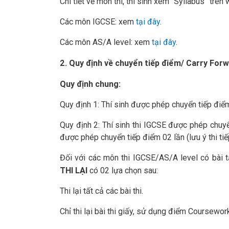
Chi tiết về môn thi, thí sinh xem “Syllabus” trê
Các môn IGCSE: xem
tại đây
.
Các môn AS/A level: xem
tại đây
.
2. Quy định về chuyển tiếp điểm/ Carry Fo
Quy định chung:
Quy định 1: Thí sinh được phép chuyển tiếp điể
Quy định 2: Thí sinh thi IGCSE được phép chuyể
được phép chuyển tiếp điểm 02 lần (lưu ý thi tiế
Đối với các môn thi IGCSE/AS/A level có bài 
THI LẠI
có 02 lựa chọn sau:
Thi lại tất cả các bài thi.
Chỉ thi lại bài thi giấy, sử dụng điểm Coursewor