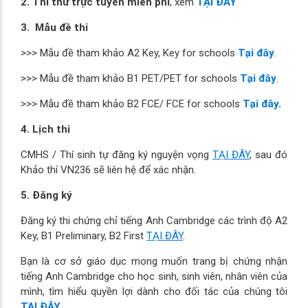
2. Thi thử trực tuyến miễn phí
TẠI ĐÂY
, xem
3. Mẫu đề thi
Tại đây
>>> Mẫu đề tham khảo A2 Key, Key for schools
.
Tại đây
>>> Mẫu đề tham khảo B1 PET/PET for schools
.
Tại đây
.
>>> Mẫu đề tham khảo B2 FCE/ FCE for schools
4. Lịch thi
CMHS / Thí sinh tự đăng ký nguyện vọng
TẠI ĐÂY
, sau đó
Khảo thí VN236 sẽ liên hệ để xác nhận.
5. Đăng ký
Đăng ký thi chứng chỉ tiếng Anh Cambridge các trình độ A2
Key, B1 Preliminary, B2 First
TẠI ĐÂY
.
Bạn là cơ sở giáo dục mong muốn trang bị chứng nhận
tiếng Anh Cambridge cho học sinh, sinh viên, nhân viên của
mình, tìm hiểu quyền lợi dành cho đối tác của chúng tôi
TẠI ĐÂY
.