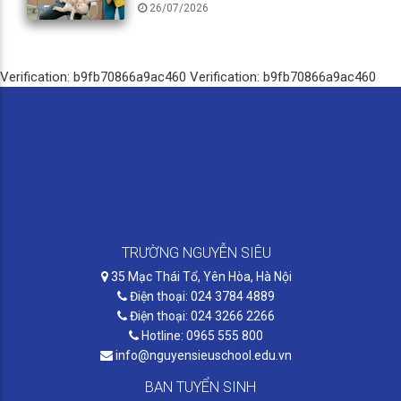
26/07/2026
Verification: b9fb70866a9ac460
Verification: b9fb70866a9ac460
TRƯỜNG NGUYỄN SIÊU
35 Mạc Thái Tổ, Yên Hòa, Hà Nội
Điện thoại: 024 3784 4889
Điện thoại: 024 3266 2266
Hotline: 0965 555 800
info@nguyensieuschool.edu.vn
BAN TUYỂN SINH