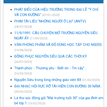
PHÁT BIỂU CỦA HIỆU TRƯỞNG TRONG ĐẠI LỄ "Ý CHÍ
VÀ CON ĐƯỜNG"
(07/01/2025)
PHIM TÀI LIỆU "NHỮNG NGƯỜI Ở LẠI" (ANTV)
(28/07/2024)
11/9/1991: CÂU CHUYỆN MỞ TRƯỜNG NGUYỄN SIÊU
NGÀY ẤY
(11/09/2023)
VĂN PHÒNG PHẨM VÀ ĐỒ DÙNG HỌC TẬP CHO NSERS
(10/08/2023)
ĐỒNG PHỤC NGUYỄN SIÊU QUA CÁC THỜI KỲ
(26/07/2023)
"Hạnh phúc - Thương yêu - Biết ơn - Tin cậy"...
(16/03/2023)
Nguyễn Siêu trong lòng những giáo viên 8X
(21/02/2023)
ĐẠI NHẠC HỘI RỰC RỠ TÁI HIỆN CON ĐƯỜNG 30 NĂM…
(20/02/2023)
Lá thư xúc động gửi “Mái trường tuổi 30” của gia đình em
bé lớp 1
(16/02/2023)