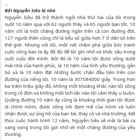
...
Bởi Nguyễn Siêu là nhà
Nguyễn Siêu đã trở thành ngôi nhà thứ hai của tôi trong
suốt 10 năm qua với 62 người thày và 65 người bạn tốt. 10
năm chỉ là một chặng đường ngắn trên cả con đường đời,
127 người thân cũng chỉ là tiểu số giữa hơn 7 tỉ dân số trên
thế giới. Nhưng với tôi, một nét chấm phá giữa bức tranh
cuộc sống bao la ấy đã đủ để tôi ghi nhớ và khắc sâu trong
suốt cuộc đời mình. Bởi đó là 10 năm tôi được sống dưới
mái nhà của hạnh phúc, là 10 năm của tình yêu thương, gắn
bó và là 10 năm đặt những bước chân đầu tiên trên con
đường của riêng tôi. 10 năm là 307584000 giây. Trong hơn
ba trăm triệu giây đó, không một khoảng khắc nào tôi sống
trong cô đơn và không một tích tắc nào tôi cảm thấy u buồn.
Quãng đường 10 năm ấy cũng là khoảng thời gian tôi được
là chính mình, được sống với đam mê của mình và luôn
nhận được sự ủng hộ của bạn bè, thày cô và nhà trường. Kết
thúc cuộc hành trình 12 năm, Nguyễn Siêu sẽ mãi là bài ca
vang vọng trong tôi gợi nhớ về một chặng đường của yêu
thương.