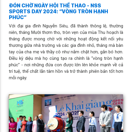
ĐÓN CHỜ NGÀY HỘI THỂ THAO - NSS
SPORTS DAY 2024: “VÒNG TRÒN HẠNH
PHÚC”
Với đại gia đình Nguyễn Siêu, đã thành thông lệ, thường
niên, tháng Mười thơm tho, tròn vẹn của mùa Thu hoạch là
tháng được mong chờ với những hoạt động kết nối yêu
thương giữa nhà trường và các gia đình nhỏ, tháng mà bàn
tay của cha mẹ và thầy cô như nắm chặt hơn, gắn bó hơn.
Điều kỳ diệu mà họ cùng tạo ra chính là “vòng tròn hạnh
phúc” - nơi những đứa con được lớn lên khỏe mạnh về cả
trí tuệ, thể chất lẫn tâm hồn và trở thành phiên bản tốt hơn
mỗi ngày.