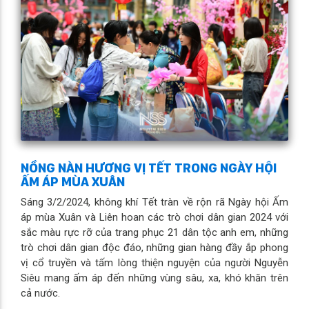
NỒNG NÀN HƯƠNG VỊ TẾT TRONG NGÀY HỘI
ẤM ÁP MÙA XUÂN
Sáng 3/2/2024, không khí Tết tràn về rộn rã Ngày hội Ấm
áp mùa Xuân và Liên hoan các trò chơi dân gian 2024 với
sắc màu rực rỡ của trang phục 21 dân tộc anh em, những
trò chơi dân gian độc đáo, những gian hàng đầy ắp phong
vị cổ truyền và tấm lòng thiện nguyện của người Nguyễn
Siêu mang ấm áp đến những vùng sâu, xa, khó khăn trên
cả nước.