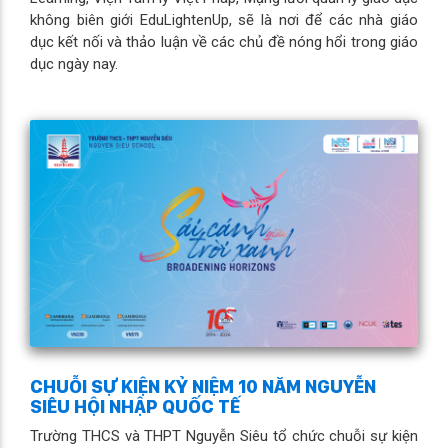
không biên giới EduLightenUp, sẽ là nơi để các nhà giáo
dục kết nối và thảo luận về các chủ đề nóng hổi trong giáo
dục ngày nay.
CHUỖI SỰ KIỆN KỶ NIỆM 10 NĂM NGUYỄN
SIÊU HỘI NHẬP QUỐC TẾ
Trường THCS và THPT Nguyễn Siêu tổ chức chuỗi sự kiện