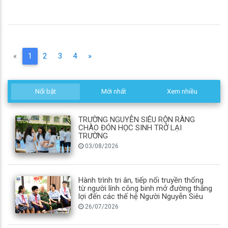
(current)
«
1
2
3
4
»
Nổi bật
Mới nhất
Xem nhiều
TRƯỜNG NGUYỄN SIÊU RỘN RÀNG
CHÀO ĐÓN HỌC SINH TRỞ LẠI
TRƯỜNG
03/08/2026
Hành trình tri ân, tiếp nối truyền thống
từ người lính công binh mở đường thắng
lợi đến các thế hệ Người Nguyễn Siêu
26/07/2026