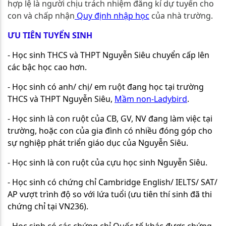
hợp lệ là người chịu trách nhiệm đăng kí dự tuyển cho
con và chấp nhận
Quy định nhập học
của nhà trường.
ƯU TIÊN TUYỂN SINH
- Học sinh THCS và THPT Nguyễn Siêu chuyển cấp lên
các bậc học cao hơn.
- Học sinh có anh/ chị/ em ruột đang học tại trường
THCS và THPT Nguyễn Siêu,
Mầm non-Ladybird
.
- Học sinh là con ruột của CB, GV, NV đang làm việc tại
trường, hoặc con của gia đình có nhiều đóng góp cho
sự nghiệp phát triển giáo dục của Nguyễn Siêu.
- Học sinh là con ruột của cựu học sinh Nguyễn Siêu.
- Học sinh có chứng chỉ Cambridge English/ IELTS/ SAT/
AP vượt trình độ so với lứa tuổi (ưu tiên thí sinh đã thi
chứng chỉ tại VN236).
- Học sinh có các chứng chỉ Quốc tế khác được chứng