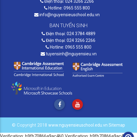
Điện thoại: 024 3266 2266
Hotline: 0965 555 800
info@nguyensieuschool.edu.vn
BAN TUYỂN SINH
Điện thoại: 024 3784 4889
Điện thoại: 024 3266 2266
Hotline: 0965 555 800
tuyensinh@nguyensieu.vn
© Copyright 2018
www.nguyensieuschool.edu.vn
Sitemap
Verification: b9fb70866a9ac460
Verification: b9fb70866a9ac460