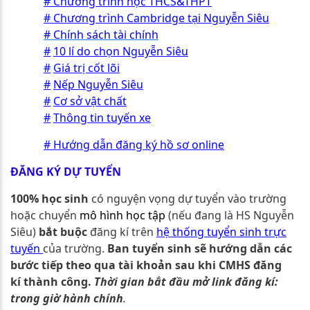
#
Chương trình học THCS&THPT
#
Chương trình Cambridge tại Nguyễn Siêu
#
Chính sách tài chính
#
10 lí do chọn Nguyễn Siêu
#
Giá trị cốt lõi
#
Nếp Nguyễn Siêu
#
Cơ sở vật chất
#
Thông tin tuyến xe
#
Hướng dẫn đăng ký hồ sơ online
ĐĂNG KÝ
DỰ TUYỂN
100% học sinh
có nguyện vọng dự tuyển vào trường
hoặc chuyển
mô hình học tập
(nếu đang là HS Nguyễn
Siêu)
bắt buộc
đăng kí trên
hệ thống tuyển sinh trực
tuyến
của trường.
Ban tuyển sinh sẽ hướng dẫn các
bước tiếp theo qua tài khoản sau khi CMHS đăng
kí thành công.
Thời gian bắt đầu mở link đăng kí:
trong giờ hành chính
.