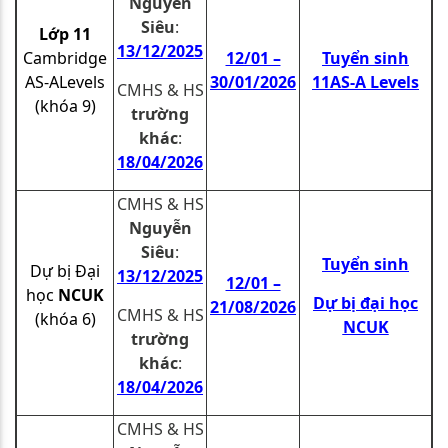
Nguyễn
Siêu
:
Lớp 11
13/12/2025
Cambridge
12/01 –
Tuyển sinh
AS-ALevels
30/01/2026
11AS-A Levels
CMHS & HS
(khóa 9)
trường
khác
:
18
/04/2026
CMHS & HS
Nguyễn
Siêu
:
Tuyển sinh
Dự bị Đại
13/12/2025
12/01 –
học
NCUK
Dự bị đại học
21/08/2026
CMHS & HS
(khóa 6)
NCUK
trường
khác
:
18
/04/2026
CMHS & HS