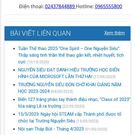
Điện thoại:
02437844889
Hotline:
0965555800
BÀI VIẾT LIÊN QUAN
Xem thêm
Tuần Thể thao 2025 “One Spirit – One Nguyễn Siêu”:
Thắp sáng tinh thần thể thao gắn kết, nhiệt huyết, tích
cực
(15/10/2025)
NGUYỄN SIÊU ĐẠT DANH HIỆU TRƯỜNG HỌC ĐIỂN
HÌNH CỦA MICROSOFT LẦN THỨ HAI
(17/09/2023)
TRƯỜNG NGUYỄN SIÊU ĐÓN CHỜ KHAI GIẢNG NĂM
HỌC 2023-2024
(04/09/2023)
Biến 127 tràng pháo tay thành điệu nhạc, “Class of 2023”
tỏa sáng Lễ ra trường
(22/05/2023)
15/5/2023: Ngày hội STEAM cấp Thành phố được tổ
chức tại Trường Nguyễn Siêu
(13/05/2023)
Nội san Tháp Bút - Tháng 4/2023
(01/05/2023)