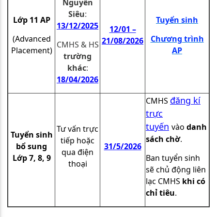
Nguyễn
Siêu
:
Lớp 11 AP
Tuyển sinh
13/12/2025
12/01 –
(Advanced
Chương trình
21/08/2026
CMHS & HS
Placement)
AP
trường
khác
:
18
/04/2026
đăng kí
CMHS
trực
tuyến
vào
danh
Tư vấn trực
Tuyển sinh
sách chờ
.
tiếp hoặc
bổ sung
31/5/2026
qua điện
Lớp 7, 8, 9
Ban tuyển sinh
thoại
sẽ chủ động liên
lạc CMHS
khi có
chỉ tiêu
.