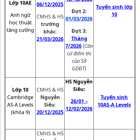
Lớp 10AE
06/12/2025
Tuyển sinh lớp
Đợt 2:
10
Anh ngữ
CMHS & HS
01
/03/2026
học thuật
trường
tăng cường
Đợt 3:
khác
:
Tháng
21
/03/2026
7/2026
(
Căn
cứ điểm thi
của Sở
GDĐT)
HS Nguyễn
Siêu:
Lớp 10
CMHS & HS
Cambridge
Nguyễn
Tuyển sinh
26/01 –
AS-A Levels
Siêu
:
10AS-A Levels
12/02/2026
(khóa 9)
20/12/2025
CMHS & HS