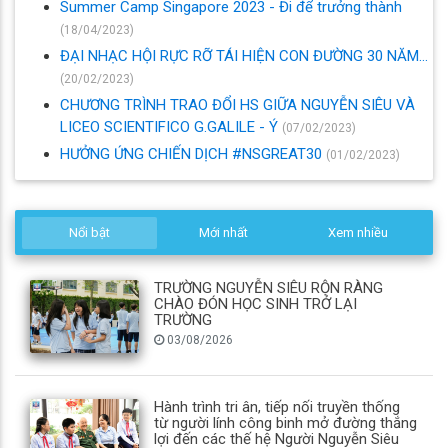
Summer Camp Singapore 2023 - Đi để trưởng thành
(18/04/2023)
ĐẠI NHẠC HỘI RỰC RỠ TÁI HIỆN CON ĐƯỜNG 30 NĂM…
(20/02/2023)
CHƯƠNG TRÌNH TRAO ĐỔI HS GIỮA NGUYỄN SIÊU VÀ
LICEO SCIENTIFICO G.GALILE - Ý
(07/02/2023)
HƯỞNG ỨNG CHIẾN DỊCH #NSGREAT30
(01/02/2023)
Nổi bật
Mới nhất
Xem nhiều
TRƯỜNG NGUYỄN SIÊU RỘN RÀNG
CHÀO ĐÓN HỌC SINH TRỞ LẠI
TRƯỜNG
03/08/2026
Hành trình tri ân, tiếp nối truyền thống
từ người lính công binh mở đường thắng
lợi đến các thế hệ Người Nguyễn Siêu