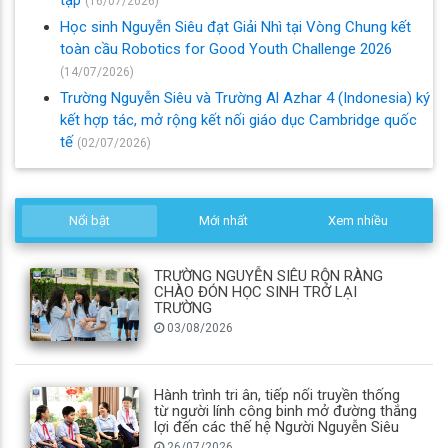
(16/07/2026)
Học sinh Nguyễn Siêu đạt Giải Nhì tại Vòng Chung kết
toàn cầu Robotics for Good Youth Challenge 2026
(14/07/2026)
Trường Nguyễn Siêu và Trường Al Azhar 4 (Indonesia) ký
kết hợp tác, mở rộng kết nối giáo dục Cambridge quốc
tế
(02/07/2026)
Nổi bật
Mới nhất
Xem nhiều
TRƯỜNG NGUYỄN SIÊU RỘN RÀNG
CHÀO ĐÓN HỌC SINH TRỞ LẠI
TRƯỜNG
03/08/2026
Hành trình tri ân, tiếp nối truyền thống
từ người lính công binh mở đường thắng
lợi đến các thế hệ Người Nguyễn Siêu
26/07/2026