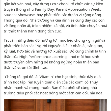
gắn kết văn hoá, xây dựng Eco-School, tổ chức các sự kiện
truyền thống như Family Day, Parent Appreciation Week,
Student Showcase, hay phát triển các dự án vì cộng đồng.
Thông qua đó, Nhà trường và Gia đình sẽ cùng dạy các con
về lòng nhân ái, trách nhiệm xã hội, và tinh thần chuyển hoá
tri thức thành hành động tích cực.
Tất cả những điều đó hướng tới mục tiêu chung - gìn giữ và
phát triển bản sắc “Người Nguyễn Siêu”: nhân ái, sáng tạo,
kỷ luật, hợp tác và hướng tới xuất sắc. Đó cũng chính là tinh
thần của High Performance Learning – nơi mỗi học sinh
được truyền cảm hứng để không ngừng hoàn thiện bản
thân và vươn tới đỉnh cao.
“Chúng tôi gọi đó là “Vitamin” cho học sinh, thúc đẩy quá
trình học tập, rèn luyện toàn diện của các con”, cô Thúy
nhấn mạnh và mong muốn Ban điều phối sẽ cùng nhà
trường điều phối các hoạt động một cách cân đối, hài hòa.