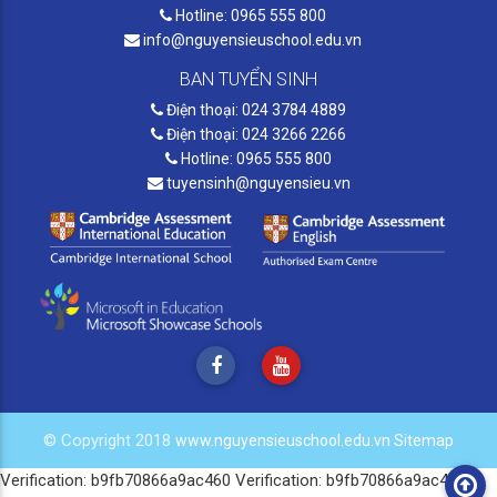
Hotline: 0965 555 800
info@nguyensieuschool.edu.vn
BAN TUYỂN SINH
Điện thoại: 024 3784 4889
Điện thoại: 024 3266 2266
Hotline: 0965 555 800
tuyensinh@nguyensieu.vn
© Copyright 2018
www.nguyensieuschool.edu.vn
Sitemap
Verification: b9fb70866a9ac460
Verification: b9fb70866a9ac460