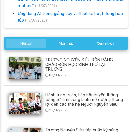
mắt em”
(18/07/2026)
Ứng dụng AI trong giảng dạy và thiết kế hoạt động học
tập
(16/07/2026)
Nổi bật
Mới nhất
Xem nhiều
TRƯỜNG NGUYỄN SIÊU RỘN RÀNG
CHÀO ĐÓN HỌC SINH TRỞ LẠI
TRƯỜNG
03/08/2026
Hành trình tri ân, tiếp nối truyền thống
từ người lính công binh mở đường thắng
lợi đến các thế hệ Người Nguyễn Siêu
26/07/2026
Trường Nguyễn Siêu tập huấn kỹ năng