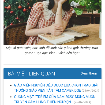
Một số giáo viên, học sinh đã xuất sắc giành giải thưởng Mini-
game "Bạn đọc sách - Sách bên bạn".
BÀI VIẾT LIÊN QUAN
Xem thêm
GIÁO VIÊN NGUYỄN SIÊU ĐƯỢC LỰA CHỌN TRAO GIẢI
THƯỞNG GIÁO VIÊN TẬN TÂM CAMBRIDGE
(25/04/2024)
GƯƠNG MẶT "TRẺ EM CỦA NĂM 2023" MONG MUỐN
TRUYỀN CẢM HỨNG THIỆN NGUYỆN...
(25/04/2024)