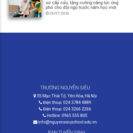
sơ cấp cứu, tăng cường năng lực ứng
phó cho đội ngũ trước năm học mới
26/07/2026
TRƯỜNG NGUYỄN SIÊU
35 Mạc Thái Tổ, Yên Hòa, Hà Nội
Điện thoại: 024 3784 4889
Điện thoại: 024 3266 2266
Hotline: 0965 555 800
info@nguyensieuschool.edu.vn
BAN TUYỂN SINH