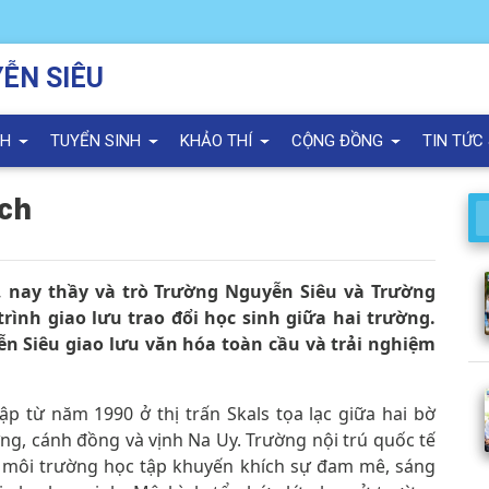
ỄN SIÊU
NH
TUYỂN SINH
KHẢO THÍ
CỘNG ĐỒNG
TIN TỨC
ạch
, nay thầy và trò Trường Nguyễn Siêu và Trường
rình giao lưu trao đổi học sinh giữa hai trường.
yễn Siêu giao lưu văn hóa toàn cầu và trải nghiệm
ập từ năm 1990 ở thị trấn Skals tọa lạc giữa hai bờ
ng, cánh đồng và vịnh Na Uy. Trường nội trú quốc tế
t môi trường học tập khuyến khích sự đam mê, sáng