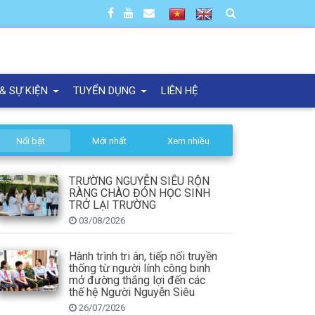
 & SỰ KIỆN
TUYỂN DỤNG
LIÊN HỆ
Nổi bật
Mới nhất
Xem nhiều
TRƯỜNG NGUYỄN SIÊU RỘN
RÀNG CHÀO ĐÓN HỌC SINH
TRỞ LẠI TRƯỜNG
03/08/2026
Hành trình tri ân, tiếp nối truyền
thống từ người lính công binh
mở đường thắng lợi đến các
thế hệ Người Nguyễn Siêu
26/07/2026