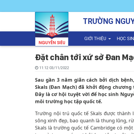
TRƯỜNG NGUY
GIỚI THIỆU
HỌC SI
Đặt chân tới xứ sở Đan M
11:12 03/11/2022
Sau gần 3 năm giãn cách bởi dịch bệnh
Skals (Đan Mạch) đã khởi động chương t
Đây là cơ hội tuyệt vời để học sinh Ngu
môi trường học tập quốc tế.
Trường nội trú quốc tế Skals được thành l
sông xinh đẹp, bao quanh là thung lũng, rừ
Skals là trường quốc tế Cambridge có mộ