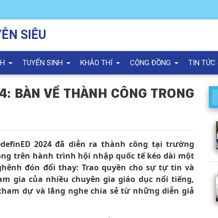
ỄN SIÊU
NH
TUYỂN SINH
KHẢO THÍ
CỘNG ĐỒNG
TIN TỨC
24: BÀN VỀ THÀNH CÔNG TRONG
definED 2024 đã diễn ra thành công tại trường
ng trên hành trình hội nhập quốc tế kéo dài một
hênh đón đổi thay: Trao quyền cho sự tự tin và
m gia của nhiều chuyên gia giáo dục nổi tiếng,
ham dự và lắng nghe chia sẻ từ những diễn giả