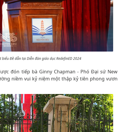
 biểu Đề dẫn tại Diễn đàn giáo dục RedefinED 2024
 được đón tiếp bà Ginny Chapman - Phó Đại sứ New
trường niềm vui kỷ niệm một thập kỷ tiên phong vươn