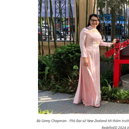
Bà Ginny Chapman - Phó Đại sứ New Zealand tới thăm trườ
RedefinED 2024 (