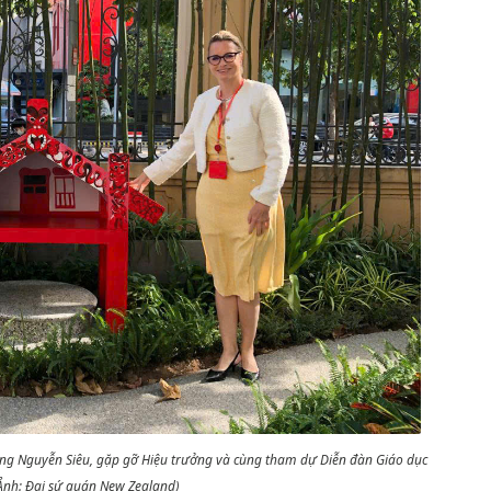
ng Nguyễn Siêu, gặp gỡ Hiệu trưởng và cùng tham dự Diễn đàn Giáo dục
Ảnh: Đại sứ quán New Zealand)