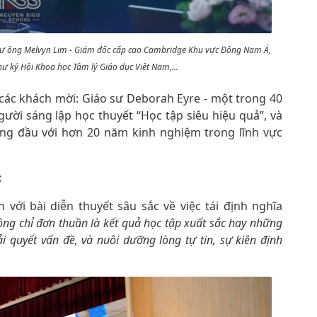
như ông Melvyn Lim - Giám đốc cấp cao Cambridge Khu vực Đông Nam Á,
ư ký Hội Khoa học Tâm lý Giáo dục Việt Nam,...
 các khách mời: Giáo sư Deborah Eyre - một trong 40
ười sáng lập học thuyết “Học tập siêu hiệu quả”, và
àng đầu với hơn 20 năm kinh nghiệm trong lĩnh vực
c
 với bài diễn thuyết sâu sắc về việc tái định nghĩa
ng chỉ đơn thuần là kết quả học tập xuất sắc hay những
i quyết vấn đề, và nuôi dưỡng lòng tự tin, sự kiên định