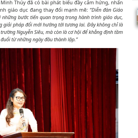
 Minh Thúy đã có bài phát biểu đầy cảm hứng, nhấn
cảnh giáo dục đang thay đổi mạnh mẽ:
“Diễn đàn Giáo
i những bước tiến quan trọng trong hành trình giáo dục,
 giải pháp đổi mới hướng tới tương lai. Đây không chỉ là
 trường Nguyễn Siêu, mà còn là cơ hội để khẳng định tầm
o đuổi từ những ngày đầu thành lập.”