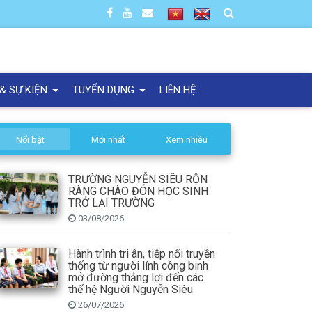
 & SỰ KIỆN
TUYỂN DỤNG
LIÊN HỆ
Nổi bật
Mới nhất
Xem nhiều
TRƯỜNG NGUYỄN SIÊU RỘN
RÀNG CHÀO ĐÓN HỌC SINH
TRỞ LẠI TRƯỜNG
03/08/2026
Hành trình tri ân, tiếp nối truyền
thống từ người lính công binh
mở đường thắng lợi đến các
thế hệ Người Nguyễn Siêu
26/07/2026