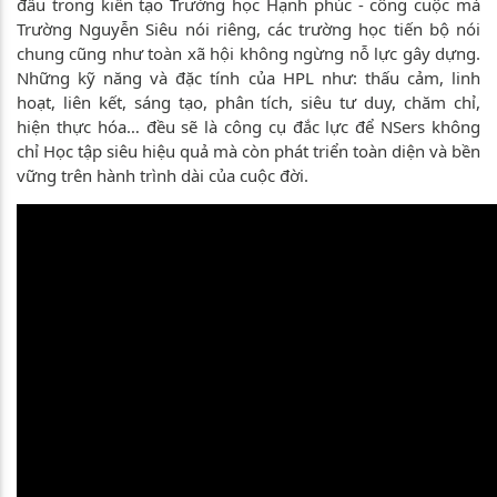
đầu trong kiến tạo Trường học Hạnh phúc - công cuộc mà
Trường Nguyễn Siêu nói riêng, các trường học tiến bộ nói
chung cũng như toàn xã hội không ngừng nỗ lực gây dựng.
Những kỹ năng và đặc tính của HPL như: thấu cảm, linh
hoạt, liên kết, sáng tạo, phân tích, siêu tư duy, chăm chỉ,
hiện thực hóa… đều sẽ là công cụ đắc lực để NSers không
chỉ Học tập siêu hiệu quả mà còn phát triển toàn diện và bền
vững trên hành trình dài của cuộc đời.