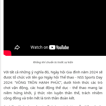
Không khí chuẩn bị trước sự kiện
Với tất cả những ý nghĩa đó, Ngày hội Gia đình năm 2024 sẽ
được tổ chức với tên gọi Ngày hội Thể thao - NSS Sports Day
2024: “VÒNG TRÒN HẠNH PHÚC”, dưới hình thức các trò
chơi vận động, các hoạt động thể dục - thể thao mang lại
niềm hứng khởi, ý thức rèn luyện thân thể, trách nhiệm
cộng đồng và trên hết là tinh thần đoàn kết.