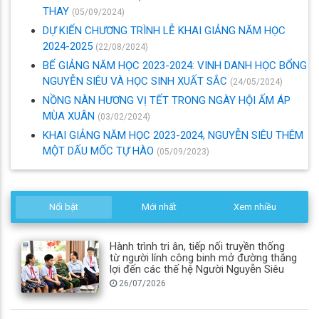
THAY
(05/09/2024)
DỰ KIẾN CHƯƠNG TRÌNH LỄ KHAI GIẢNG NĂM HỌC
2024-2025
(22/08/2024)
BẾ GIẢNG NĂM HỌC 2023-2024: VINH DANH HỌC BỔNG
NGUYỄN SIÊU VÀ HỌC SINH XUẤT SẮC
(24/05/2024)
NỒNG NÀN HƯƠNG VỊ TẾT TRONG NGÀY HỘI ẤM ÁP
MÙA XUÂN
(03/02/2024)
KHAI GIẢNG NĂM HỌC 2023-2024, NGUYỄN SIÊU THÊM
MỘT DẤU MỐC TỰ HÀO
(05/09/2023)
Nổi bật
Mới nhất
Xem nhiều
Hành trình tri ân, tiếp nối truyền thống
từ người lính công binh mở đường thắng
lợi đến các thế hệ Người Nguyễn Siêu
26/07/2026