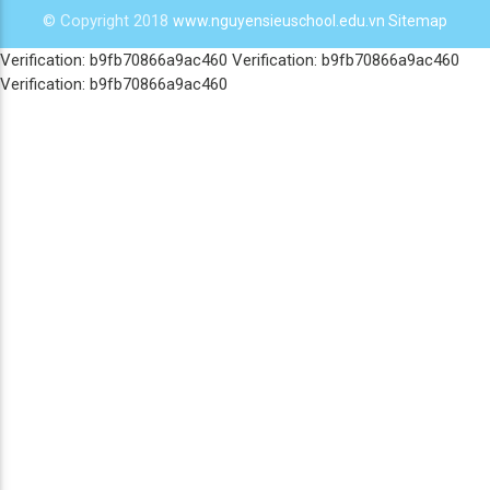
© Copyright 2018
www.nguyensieuschool.edu.vn
Sitemap
Verification: b9fb70866a9ac460
Verification: b9fb70866a9ac460
Verification: b9fb70866a9ac460