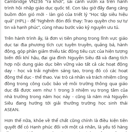
Cambridge VN236 “ra khơi”, sải cánh vươn xa trên hành
trình hội nhập giáo dục quốc tế. Con tàu giờ đây đang căng
buồm đón gió mới - làn gió của triết lý “Học tập siêu hiệu
quả” (HPL) - để “Nghênh đón đổi thay: Trao quyền cho sự tự
tin và hạnh phúc”, cùng nhau bước vào kỷ nguyên ưu tú.
Trên hành trình ấy, là đơn vị tiên phong trong lĩnh vực giáo
dục tại địa phương tích cực tuyên truyền, quảng bá, hành
động, góp phần giảm thiểu tác động tiêu cực của hiện tượng
biến đổi khí hậu, đại gia đình Nguyễn Siêu đã và đang tích
hợp nội dung giáo dục bền vững vào tất cả các hoạt động
dạy - học và trải nghiệm sáng tạo, trong đó có các hoạt
động thể dục - thể thao. Vai trò cá nhân và trách nhiệm cộng
đồng trong công cuộc bảo vệ môi trường thông qua giáo
dục đã được xem như 1 trong 3 nhiệm vụ trọng tâm của
nhà trường trong năm học này - cũng là năm mà Nguyễn
Siêu đang hướng tới giải thưởng trường học sinh thái
ASEAN.
Hơn thế nữa, khỏe về thể chất cũng chính là điều kiện tiên
quyết để có Hạnh phúc đối với một cá nhân, là yếu tố hàng