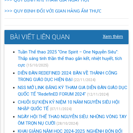
>>> QUY ĐỊNH ĐỐI VỚI GIAN HÀNG ẨM THỰC
BÀI VIẾT LIÊN QUAN
Xem thêm
Tuần Thể thao 2025 “One Spirit – One Nguyễn Siêu”:
Thắp sáng tinh thần thể thao gắn kết, nhiệt huyết, tích
cực
(15/10/2025)
DIỄN ĐÀN REDEFINED 2024: BÀN VỀ THÀNH CÔNG
TRONG GIÁO DỤC HIỆN ĐẠI
(22/11/2024)
NSS MỞ LINK ĐĂNG KÝ THAM GIA DIỄN ĐÀN GIÁO DỤC
QUỐC TẾ "RedefinED FORUM 2024"
(12/11/2024)
CHUỖI SỰ KIỆN KỶ NIỆM 10 NĂM NGUYỄN SIÊU HỘI
NHẬP QUỐC TẾ
(07/11/2024)
NGÀY HỘI THỂ THAO NGUYỄN SIÊU: NHỮNG VÒNG TAY
ÔM TRỌN NỤ CƯỜI
(28/10/2024)
KHAI GIẢNG NĂM HỌC 2024-2025: NGHÊNH ĐÓN ĐỔI