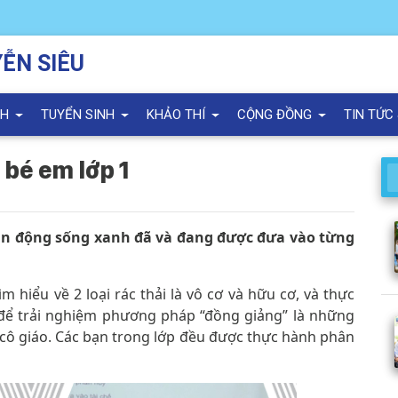
ỄN SIÊU
NH
TUYỂN SINH
KHẢO THÍ
CỘNG ĐỒNG
TIN TỨC
 bé em lớp 1
ận động sống xanh đã và đang được đưa vào từng
m hiểu về 2 loại rác thải là vô cơ và hữu cơ, và thực
 để trải nghiệm phương pháp “đồng giảng” là những
 cô giáo. Các bạn trong lớp đều được thực hành phân