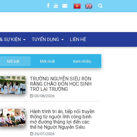
 & SỰ KIỆN
TUYỂN DỤNG
LIÊN HỆ
Nổi bật
Mới nhất
Xem nhiều
TRƯỜNG NGUYỄN SIÊU RỘN
RÀNG CHÀO ĐÓN HỌC SINH
TRỞ LẠI TRƯỜNG
03/08/2026
Hành trình tri ân, tiếp nối truyền
thống từ người lính công binh
mở đường thắng lợi đến các
thế hệ Người Nguyễn Siêu
26/07/2026