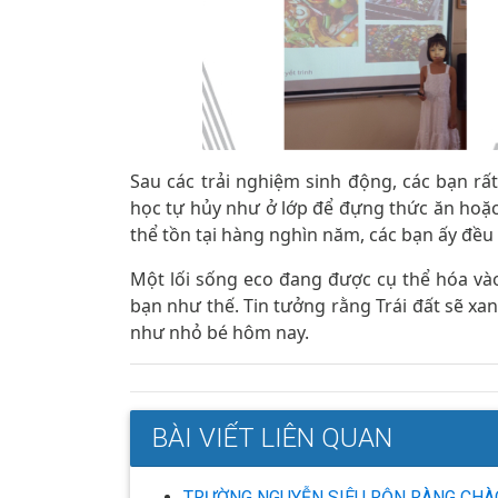
Sau các trải nghiệm sinh động, các bạn rất
học tự hủy như ở lớp để đựng thức ăn hoặc 
thể tồn tại hàng nghìn năm, các bạn ấy đều
Một lối sống eco đang được cụ thể hóa vào
bạn như thế. Tin tưởng rằng Trái đất sẽ 
như nhỏ bé hôm nay.
BÀI VIẾT LIÊN QUAN
TRƯỜNG NGUYỄN SIÊU RỘN RÀNG CHÀ