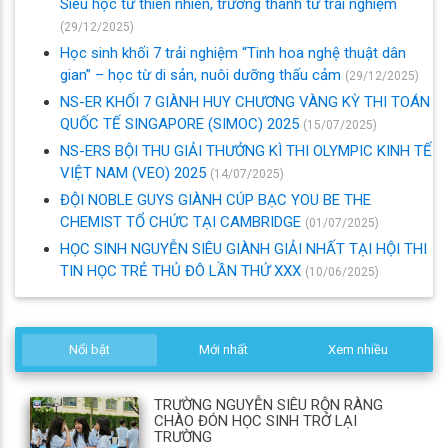
Siêu học từ thiên nhiên, trưởng thành từ trải nghiệm
(29/12/2025)
Học sinh khối 7 trải nghiệm “Tinh hoa nghệ thuật dân
gian” – học từ di sản, nuôi dưỡng thấu cảm
(29/12/2025)
NS-ER KHỐI 7 GIÀNH HUY CHƯƠNG VÀNG KỲ THI TOÁN
QUỐC TẾ SINGAPORE (SIMOC) 2025
(15/07/2025)
NS-ERS BỘI THU GIẢI THƯỞNG KÌ THI OLYMPIC KINH TẾ
VIỆT NAM (VEO) 2025
(14/07/2025)
ĐỘI NOBLE GUYS GIÀNH CÚP BẠC YOU BE THE
CHEMIST TỔ CHỨC TẠI CAMBRIDGE
(01/07/2025)
HỌC SINH NGUYỄN SIÊU GIÀNH GIẢI NHẤT TẠI HỘI THI
TIN HỌC TRẺ THỦ ĐÔ LẦN THỨ XXX
(10/06/2025)
Nổi bật
Mới nhất
Xem nhiều
TRƯỜNG NGUYỄN SIÊU RỘN RÀNG
CHÀO ĐÓN HỌC SINH TRỞ LẠI
TRƯỜNG