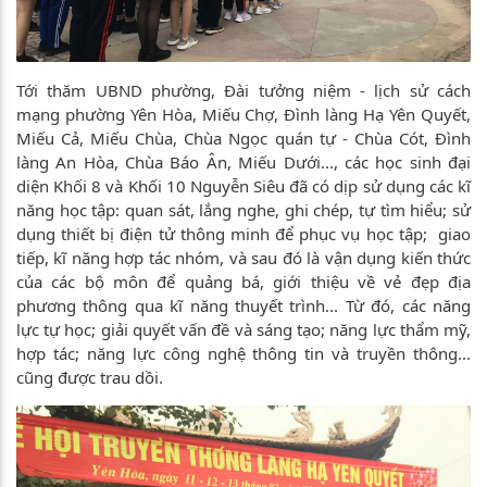
Tới thăm UBND phường, Đài tưởng niệm - lịch sử cách
mạng phường Yên Hòa, Miếu Chợ, Đình làng Hạ Yên Quyết,
Miếu Cả, Miếu Chùa, Chùa Ngọc quán tự - Chùa Cót, Đình
làng An Hòa, Chùa Báo Ân, Miếu Dưới..., các học sinh đại
diện Khối 8 và Khối 10 Nguyễn Siêu đã có dịp sử dụng các kĩ
năng học tập: quan sát, lắng nghe, ghi chép, tự tìm hiểu; sử
dụng thiết bị điện tử thông minh để phục vụ học tập; giao
tiếp, kĩ năng hợp tác nhóm, và sau đó là vận dụng kiến thức
của các bộ môn để quảng bá, giới thiệu về vẻ đẹp địa
phương thông qua kĩ năng thuyết trình... Từ đó, các năng
lực tự học; giải quyết vấn đề và sáng tạo; năng lực thẩm mỹ,
hợp tác; năng lực công nghệ thông tin và truyền thông...
cũng được trau dồi.