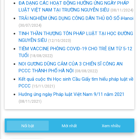
ĐA DẠNG CÁC HOẠT ĐỘNG HƯỞNG ỨNG NGÀY PHÁP
LUẬT VIỆT NAM TẠI TRƯỜNG NGUYỄN SIÊU
(08/11/2024)
TRẢI NGHIỆM ỨNG DỤNG CÔNG DÂN THỦ ĐÔ SỐ iHanoi
(30/07/2024)
TINH THẦN THƯỢNG TÔN PHÁP LUẬT TẠI HỌC ĐƯỜNG
NGUYỄN SIÊU
(12/10/2023)
TIÊM VACCINE PHÒNG COVID-19 CHO TRẺ EM TỪ 5-12
TUỔI
(18/08/2022)
NOI GƯƠNG DŨNG CẢM CỦA 3 CHIẾN SĨ CÔNG AN
PCCC THÀNH PHỐ HÀ NỘI
(08/08/2022)
Kết quả cuộc thi Học sinh Cầu Giấy tìm hiểu pháp luật về
PCCC
(15/11/2021)
Hưởng ứng ngày Pháp luật Việt Nam 9/11 năm 2021
(08/11/2021)
Nổi bật
Mới nhất
Xem nhiều