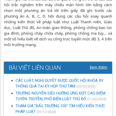
hỏi trắc nghiệm trên máy chiếu màn hình lớn bằng cách
chọn một phương án trả lời trên giấy đã ghi trước các
phương án A, B, C, D. Nội dung các câu hỏi xoay quanh
những kiến thức về pháp luật như Luật Thanh niên, Giáo
dục, Luật Thủ đô, An toàn giao thông, phòng chống bạo lực
gia đình, phòng cháy chữa cháy, phòng chống ma túy… và
một số hiểu biết về dịch vụ công trực tuyến mức độ 3, 4 trên
môi trường mạng.
BÀI VIẾT LIÊN QUAN
Xem thêm
CÁC LUẬT, NGHỊ QUYẾT ĐƯỢC QUỐC HỘI KHÓA XV
THÔNG QUA TẠI KỲ HỌP THỨ TÁM
(25/02/2025)
TRƯỜNG NGUYỄN SIÊU HƯỞNG ỨNG ĐỢT CAO ĐIỂM
TUYÊN TRUYỀN, PHỔ BIẾN LUẬT THỦ ĐÔ
(11/02/2025)
THAM GIA "ĐẤU TRƯỜNG 100" TÌM HIỂU KIẾN THỨC
PHÁP LUẬT
(01/12/2024)