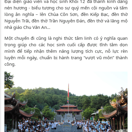
Đại diện giáo viên và học sinh Khối 12 đã thành kính dâng
nén hương - biểu tượng cho sự quý mến cội nguồn và tấm
lòng ân nghĩa – lên Chùa Côn Sơn, đền Kiếp Bạc, đền thờ
Nguyễn Trãi, đền thờ Trần Nguyên Đán, đền thờ và lăng mộ
nhà giáo Chu Văn An…
Một chuyến đi cũng là nghi thức tâm linh có ý nghĩa quan
trọng giúp cho các học sinh cuối cấp được tĩnh tâm dọn
mình để tiếp nhận thêm năng lượng tích cực, nỗ lực rèn
luyện mỗi ngày, chuẩn bị hành trang “vượt vũ môn” thành
công.