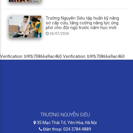
Trường Nguyễn Siêu tập huấn kỹ năng
sơ cấp cứu, tăng cường năng lực ứng
phó cho đội ngũ trước năm học mới
26/07/2026
Verification: b9fb70866a9ac460
Verification: b9fb70866a9ac460
TRƯỜNG NGUYỄN SIÊU
35 Mạc Thái Tổ, Yên Hòa, Hà Nội
Điện thoại: 024 3784 4889