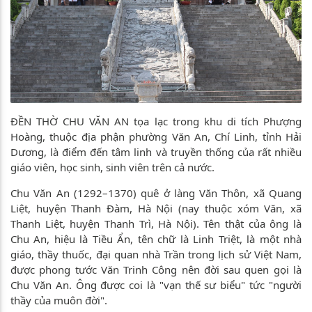
ĐỀN THỜ CHU VĂN AN tọa lạc trong khu di tích Phượng
Hoàng, thuộc địa phận phường Văn An, Chí Linh, tỉnh Hải
Dương, là điểm đến tâm linh và truyền thống của rất nhiều
giáo viên, học sinh, sinh viên trên cả nước.
Chu Văn An (1292–1370) quê ở làng Văn Thôn, xã Quang
Liệt, huyện Thanh Đàm, Hà Nội (nay thuộc xóm Văn, xã
Thanh Liệt, huyện Thanh Trì, Hà Nội). Tên thật của ông là
Chu An, hiệu là Tiều Ẩn, tên chữ là Linh Triệt, là một nhà
giáo, thầy thuốc, đại quan nhà Trần trong lịch sử Việt Nam,
được phong tước Văn Trinh Công nên đời sau quen gọi là
Chu Văn An. Ông được coi là "vạn thế sư biểu" tức "người
thầy của muôn đời".