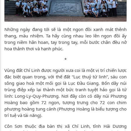
Những ngày đang tới sẽ là một ngọn đồi xanh mát thênh
thang, màu nhiệm. Ta hãy cùng nhau leo lên ngọn đồi ấy
trong niềm hân hoan, tay trong tay, mỗi bước chân đều nở
hoa thảnh thơi và hạnh phúc.
*
Vùng đất Chí Linh được người xưa coi là một vị trí chiến lược
đặc biệt quan trọng, với thế đất “Lục thuỷ tứ linh”, sáu con
sông giao hoà một mối gọi là Lục Đầu Giang. Bốn dãy núi
trùng điệp xếp lại thành một bức tranh tuyệt hảo gọi là tứ
linh: Long-Ly-Quy-Phượng. Nơi đây còn có dãy núi Phượng
Hoàng bao gồm 72 ngọn, tượng trưng cho 72 con chim
phượng hoàng tung cánh (Phượng Hoàng là biểu tượng cho
trí tuệ và tài năng).
Côn Sơn thuộc địa bàn thị xã Chí Linh, tỉnh Hải Dương