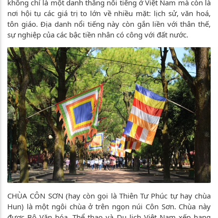
không chỉ là một danh thắng nổi tiếng ở Việt Nam mà còn là
nơi hội tụ các giá trị to lớn về nhiều mặt: lịch sử, văn hoá,
tôn giáo. Địa danh nổi tiếng này còn gắn liền với thân thế,
sự nghiệp của các bậc tiền nhân có công với đất nước.
CHÙA CÔN SƠN (hay còn gọi là Thiên Tư Phúc tự hay chùa
Hun) là một ngôi chùa ở trên ngọn núi Côn Sơn. Chùa này
được Bộ Văn hóa, Thể thao và Du lịch Việt Nam xếp hạng