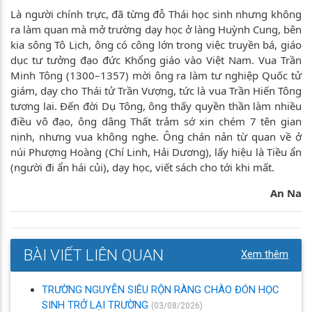
Là người chính trực, đã từng đỗ Thái học sinh nhưng không
ra làm quan mà mở trường dạy học ở làng Huỳnh Cung, bên
kia sông Tô Lịch, ông có công lớn trong việc truyền bá, giáo
dục tư tưởng đạo đức Khổng giáo vào Việt Nam. Vua Trần
Minh Tông (1300–1357) mời ông ra làm tư nghiệp Quốc tử
giám, dạy cho Thái tử Trần Vượng, tức là vua Trần Hiến Tông
tương lai. Đến đời Dụ Tông, ông thấy quyền thần làm nhiều
điều vô đạo, ông dâng Thất trảm sớ xin chém 7 tên gian
nịnh, nhưng vua không nghe. Ông chán nản từ quan về ở
núi Phượng Hoàng (Chí Linh, Hải Dương), lấy hiệu là Tiều ẩn
(người đi ẩn hái củi), dạy học, viết sách cho tới khi mất.
An Na
BÀI VIẾT LIÊN QUAN
Xem thêm
TRƯỜNG NGUYỄN SIÊU RỘN RÀNG CHÀO ĐÓN HỌC
SINH TRỞ LẠI TRƯỜNG
(03/08/2026)