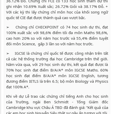
36.12% Đỗ. Chứng chỉ FCE có 133 học sinh tham dự thi
ghi nhận 10.69% Xuất sắc; 26.72% Giỏi và 38.17% Đỗ. +
Với các kỳ thi lấy chứng chỉ môn học của khối song ngữ
quốc tế CIE đạt được thành quả cao vượt bậc.
➢ Chứng chỉ CHECKPOINT có 74 học sinh dự thi, đạt
100% xuất sắc với 98,6% điểm tối đa môn Maths 98,6%,
cao hơn 20% so với năm học trước và 55,4% điểm tuyệt
đối môn Science, gấp 3 lần so với năm học trước.
➢ IGCSE là chứng chỉ quốc tế được công nhận trên tất
cả các hệ thống trường đại học Cambridge trên thế giới.
Năm vừa qua, với 29 học sinh dự thi, kết quả đạt được là
70% học sinh đạt điểm B/A/A* môn IGCSE Maths. 60%
học sinh đạt điểm B/A/A* môn IGCSE English, tương
đương điểm IETLS là trên 6.5; bộ môn Biology và Physics
đạt 100% A*.
Khi về dự Lễ trao các chứng chỉ tiếng Anh cho học sinh
của Trường, ngài Ben Schmidt - Tổng Giám đốc
Cambridge khu vực Châu Á TBD đã đánh giá: “Kết quả của
các em học sinh Nguyễn Siêu thật sự gây ấn tượng với tôi.