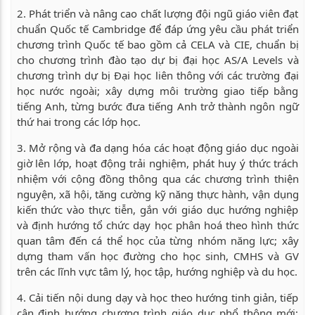
2. Phát triển và nâng cao chất lượng đội ngũ giáo viên đạt
chuẩn Quốc tế Cambridge để đáp ứng yêu cầu phát triển
chương trình Quốc tế bao gồm cả CELA và CIE, chuẩn bị
cho chương trình đào tạo dự bị đại học AS/A Levels và
chương trình dự bị Đại học liên thông với các trường đại
học nước ngoài; xây dựng môi trường giao tiếp bằng
tiếng Anh, từng bước đưa tiếng Anh trở thành ngôn ngữ
thứ hai trong các lớp học.
3. Mở rộng và đa dạng hóa các hoạt động giáo dục ngoài
giờ lên lớp, hoạt động trải nghiệm, phát huy ý thức trách
nhiệm với cộng đồng thông qua các chương trình thiện
nguyện, xã hội, tăng cường kỹ năng thực hành, vận dụng
kiến thức vào thực tiễn, gắn với giáo dục hướng nghiệp
và định hướng tổ chức dạy học phân hoá theo hình thức
quan tâm đến cá thể học của từng nhóm năng lực; xây
dựng tham vấn học đường cho học sinh, CMHS và GV
trên các lĩnh vực tâm lý, học tập, hướng nghiệp và du học.
4. Cải tiến nội dung dạy và học theo hướng tinh giản, tiếp
cận định hướng chương trình giáo dục phổ thông mới;