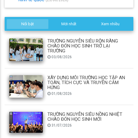
Nổi bật
Mới nhất
Xem nhiều
TRƯỜNG NGUYỄN SIÊU RỘN RÀNG
CHÀO ĐÓN HỌC SINH TRỞ LẠI
TRƯỜNG
03/08/2026
XÂY DỰNG MÔI TRƯỜNG HỌC TẬP AN
TOÀN, TÍCH CỰC VÀ TRUYỀN CẢM
HỨNG
01/08/2026
TRƯỜNG NGUYỄN SIÊU NỒNG NHIỆT
CHÀO ĐÓN HỌC SINH MỚI
31/07/2026