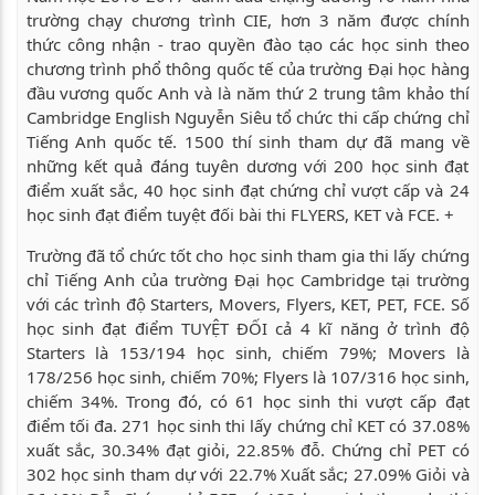
trường chạy chương trình CIE, hơn 3 năm được chính
thức công nhận - trao quyền đào tạo các học sinh theo
chương trình phổ thông quốc tế của trường Đại học hàng
đầu vương quốc Anh và là năm thứ 2 trung tâm khảo thí
Cambridge English Nguyễn Siêu tổ chức thi cấp chứng chỉ
Tiếng Anh quốc tế. 1500 thí sinh tham dự đã mang về
những kết quả đáng tuyên dương với 200 học sinh đạt
điểm xuất sắc, 40 học sinh đạt chứng chỉ vượt cấp và 24
học sinh đạt điểm tuyệt đối bài thi FLYERS, KET và FCE. +
Trường đã tổ chức tốt cho học sinh tham gia thi lấy chứng
chỉ Tiếng Anh của trường Đại học Cambridge tại trường
với các trình độ Starters, Movers, Flyers, KET, PET, FCE. Số
học sinh đạt điểm TUYỆT ĐỐI cả 4 kĩ năng ở trình độ
Starters là 153/194 học sinh, chiếm 79%; Movers là
178/256 học sinh, chiếm 70%; Flyers là 107/316 học sinh,
chiếm 34%. Trong đó, có 61 học sinh thi vượt cấp đạt
điểm tối đa. 271 học sinh thi lấy chứng chỉ KET có 37.08%
xuất sắc, 30.34% đạt giỏi, 22.85% đỗ. Chứng chỉ PET có
302 học sinh tham dự với 22.7% Xuất sắc; 27.09% Giỏi và