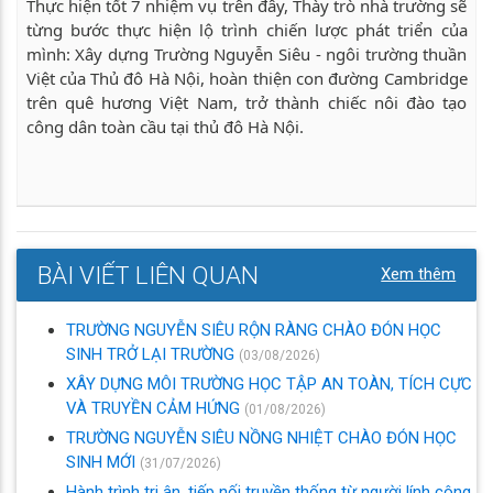
Thực hiện tốt 7 nhiệm vụ trên đây, Thày trò nhà trường sẽ
từng bước thực hiện lộ trình chiến lược phát triển của
mình: Xây dựng Trường Nguyễn Siêu - ngôi trường thuần
Việt của Thủ đô Hà Nội, hoàn thiện con đường Cambridge
trên quê hương Việt Nam, trở thành chiếc nôi đào tạo
công dân toàn cầu tại thủ đô Hà Nội.
BÀI VIẾT LIÊN QUAN
Xem thêm
TRƯỜNG NGUYỄN SIÊU RỘN RÀNG CHÀO ĐÓN HỌC
SINH TRỞ LẠI TRƯỜNG
(03/08/2026)
XÂY DỰNG MÔI TRƯỜNG HỌC TẬP AN TOÀN, TÍCH CỰC
VÀ TRUYỀN CẢM HỨNG
(01/08/2026)
TRƯỜNG NGUYỄN SIÊU NỒNG NHIỆT CHÀO ĐÓN HỌC
SINH MỚI
(31/07/2026)
Hành trình tri ân, tiếp nối truyền thống từ người lính công