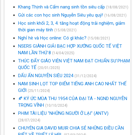
Khang Thịnh và Cẩm nang sinh tồn siêu cấp
(18/08/2021)
Gửi các con học sinh Nguyễn Siêu yêu quý!
(16/08/2021)
Học sinh khối 2, 3, 4: tăng hoạt động trải nghiệm, giảm
thời gian máy tính
(15/08/2021)
Nghỉ hè và Học online: Có gì khác?
(15/08/2021)
NSERS GIÀNH GIẢI BẠC HỢP XƯỚNG QUỐC TẾ VIỆT
NAM LẦN THỨ 8
(14/04/2025)
THÚC ĐẨY GIÁO VIÊN VIỆT NAM ĐẠT CHUẨN SƯ PHẠM
QUỐC TẾ
(20/01/2025)
DẤU ẤN NGUYỄN SIÊU 2024
(31/12/2024)
NAM SINH LỌT TOP ĐIỂM TIẾNG ANH CAO NHẤT THẾ
GIỚI
(25/11/2024)
🍂 KÝ ỨC MÙA THU 1954 CỦA ĐẠI TÁ - NGND NGUYỄN
TRỌNG VĨNH
(10/10/2024)
PHIM TÀI LIỆU "NHỮNG NGƯỜI Ở LẠI" (ANTV)
(28/07/2024)
CHUYÊN GIA DAVID MUIR CHIA SẺ NHỮNG ĐIỀU CẦN
BIẾT VỀ TRIẾT LÝ HPL