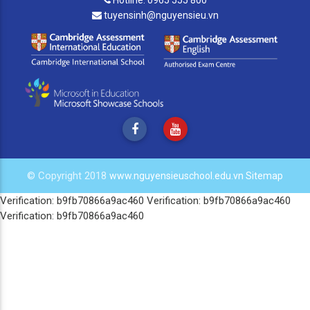
tuyensinh@nguyensieu.vn
© Copyright 2018
www.nguyensieuschool.edu.vn
Sitemap
Verification: b9fb70866a9ac460
Verification: b9fb70866a9ac460
Verification: b9fb70866a9ac460