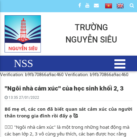
TRƯỜNG
NGUYỄN SIÊU
NSS
Verification: b9fb70866a9ac460
Verification: b9fb70866a9ac460
"Ngôi nhà cảm xúc" của học sinh khối 2, 3
13:35 27/01/2022
Bố mẹ ơi, các con đã biết quan sát cảm xúc của người
thân trong gia đình rồi đấy ạ 🥰
🙆🏻‍♀️ "Ngôi nhà cảm xúc" là một trong những hoạt động mà
các bạn lớp 2, 3 vô cùng yêu thích, các bạn được học rằng