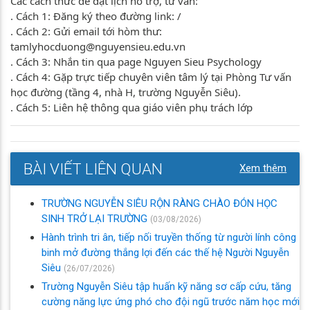
Các cách thức để đặt lịch hỗ trợ, tư vấn:
. Cách 1: Đăng ký theo đường link: /
. Cách 2: Gửi email tới hòm thư:
tamlyhocduong@nguyensieu.edu.vn
. Cách 3: Nhắn tin qua page Nguyen Sieu Psychology
. Cách 4: Gặp trực tiếp chuyên viên tâm lý tại Phòng Tư vấn
học đường (tầng 4, nhà H, trường Nguyễn Siêu).
. Cách 5: Liên hệ thông qua giáo viên phụ trách lớp
BÀI VIẾT LIÊN QUAN
Xem thêm
TRƯỜNG NGUYỄN SIÊU RỘN RÀNG CHÀO ĐÓN HỌC
SINH TRỞ LẠI TRƯỜNG
(03/08/2026)
Hành trình tri ân, tiếp nối truyền thống từ người lính công
binh mở đường thắng lợi đến các thế hệ Người Nguyễn
Siêu
(26/07/2026)
Trường Nguyễn Siêu tập huấn kỹ năng sơ cấp cứu, tăng
cường năng lực ứng phó cho đội ngũ trước năm học mới