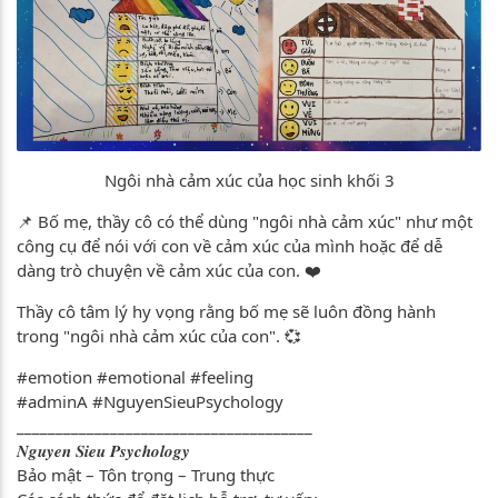
Ngôi nhà cảm xúc của học sinh khối 3
📌 Bố mẹ, thầy cô có thể dùng "ngôi nhà cảm xúc" như một
công cụ để nói với con về cảm xúc của mình hoặc để dễ
dàng trò chuyện về cảm xúc của con. ❤️
Thầy cô tâm lý hy vọng rằng bố mẹ sẽ luôn đồng hành
trong "ngôi nhà cảm xúc của con". 💞
#emotion #emotional #feeling
#adminA #NguyenSieuPsychology
______________________________________
𝑵𝒈𝒖𝒚𝒆𝒏 𝑺𝒊𝒆𝒖 𝑷𝒔𝒚𝒄𝒉𝒐𝒍𝒐𝒈𝒚
Bảo mật – Tôn trọng – Trung thực