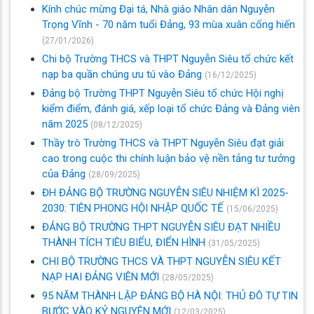
Kính chúc mừng Đại tá, Nhà giáo Nhân dân Nguyễn
Trọng Vĩnh - 70 năm tuổi Đảng, 93 mùa xuân cống hiến
(27/01/2026)
Chi bộ Trường THCS và THPT Nguyễn Siêu tổ chức kết
nạp ba quần chúng ưu tú vào Đảng
(16/12/2025)
Đảng bộ Trường THPT Nguyễn Siêu tổ chức Hội nghị
kiểm điểm, đánh giá, xếp loại tổ chức Đảng và Đảng viên
năm 2025
(08/12/2025)
Thầy trò Trường THCS và THPT Nguyễn Siêu đạt giải
cao trong cuộc thi chính luận bảo vệ nền tảng tư tưởng
của Đảng
(28/09/2025)
ĐH ĐẢNG BỘ TRƯỜNG NGUYỄN SIÊU NHIỆM KÌ 2025-
2030: TIÊN PHONG HỘI NHẬP QUỐC TẾ
(15/06/2025)
ĐẢNG BỘ TRƯỜNG THPT NGUYỄN SIÊU ĐẠT NHIỀU
THÀNH TÍCH TIÊU BIỂU, ĐIỂN HÌNH
(31/05/2025)
CHI BỘ TRƯỜNG THCS VÀ THPT NGUYỄN SIÊU KẾT
NẠP HAI ĐẢNG VIÊN MỚI
(28/05/2025)
95 NĂM THÀNH LẬP ĐẢNG BỘ HÀ NỘI: THỦ ĐÔ TỰ TIN
BƯỚC VÀO KỶ NGUYÊN MỚI
(12/03/2025)