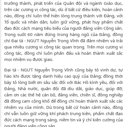
trưởng thành, phát triển của Quân đội và ngành Giáo dục,
trên các cương vị công tác, dù ở bất cứ điều kiện, hoàn cảnh
nào, đồng chí luôn thể hiện lòng trung thành với Đảng, với
Tổ quốc và nhân dân; luôn giữ vững, phát huy phẩm chất
đạo đức cách mạng tiêu biểu của người đảng viên Cộng sản.
Trong suốt 60 năm đứng trong hàng ngũ của Đảng, đồng
chí Đại tá - NGƯT Nguyễn Trọng Vĩnh đã đảm nhiệm và trải
qua nhiều cương vị công tác quan trọng. Trên mọi cương vị
công tác, đồng chí luôn phấn đấu và hoàn thành xuất sắc
mọi nhiệm vụ được giao.
Đại tá - NGƯT Nguyễn Trọng Vĩnh cũng bày tỏ vinh dự, tự
hào khi được tặng danh hiệu cao quý của Đảng; đồng thời
bày tỏ lòng biết ơn sâu sắc đối với Bác Hồ kính yêu, đối với
Đảng, Nhà nước, quân đội đã dìu dắt, giáo dục, giúp đỡ;
cảm ơn các thế hệ cán bộ, đảng viên, chiến sĩ, đồng nghiệp
đã đồng cam cộng khổ để đồng chí hoàn thành xuất sắc các
nhiệm vụ của mình. Dù trong bất cứ hoàn cảnh nào, đồng
chí vẫn luôn giữ vững khí phách trung kiên, phẩm chất đạo
đức cách mạng trong sáng, niềm tin và ý chí kiên cường của
người đảng viên cộng sản.