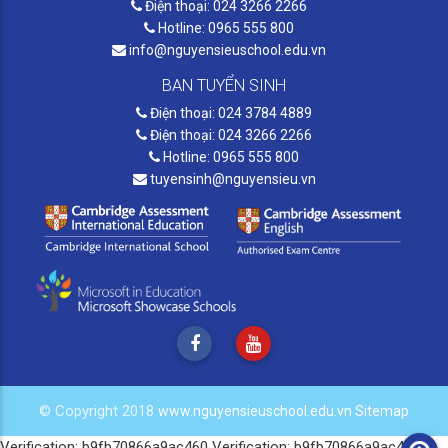
Điện thoại: 024 3266 2266
Hotline: 0965 555 800
info@nguyensieuschool.edu.vn
BAN TUYỂN SINH
Điện thoại: 024 3784 4889
Điện thoại: 024 3266 2266
Hotline: 0965 555 800
tuyensinh@nguyensieu.vn
© Copyright 2018
www.nguyensieuschool.edu.vn
Sitemap
Verification: b9fb70866a9ac460
Verification: b9fb70866a9ac460