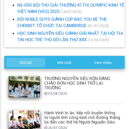
NS-ERS BỘI THU GIẢI THƯỞNG KÌ THI OLYMPIC KINH TẾ
VIỆT NAM (VEO) 2025
(14/07/2025)
ĐỘI NOBLE GUYS GIÀNH CÚP BẠC YOU BE THE
CHEMIST TỔ CHỨC TẠI CAMBRIDGE
(01/07/2025)
HỌC SINH NGUYỄN SIÊU GIÀNH GIẢI NHẤT TẠI HỘI THI
TIN HỌC TRẺ THỦ ĐÔ LẦN THỨ XXX
(10/06/2025)
Nổi bật
Mới nhất
Xem nhiều
TRƯỜNG NGUYỄN SIÊU RỘN RÀNG
CHÀO ĐÓN HỌC SINH TRỞ LẠI
TRƯỜNG
03/08/2026
Hành trình tri ân, tiếp nối truyền thống
từ người lính công binh mở đường thắng
lợi đến các thế hệ Người Nguyễn Siêu
26/07/2026