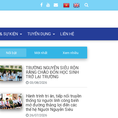
 & SỰ KIỆN
TUYỂN DỤNG
LIÊN HỆ
Nổi bật
Mới nhất
Xem nhiều
TRƯỜNG NGUYỄN SIÊU RỘN
RÀNG CHÀO ĐÓN HỌC SINH
TRỞ LẠI TRƯỜNG
03/08/2026
Hành trình tri ân, tiếp nối truyền
thống từ người lính công binh
mở đường thắng lợi đến các
thế hệ Người Nguyễn Siêu
26/07/2026