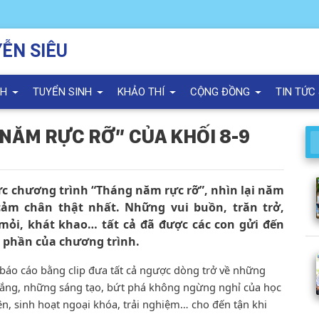
ỄN SIÊU
NH
TUYỂN SINH
KHẢO THÍ
CỘNG ĐỒNG
TIN TỨC
NĂM RỰC RỠ” CỦA KHỐI 8-9
chức chương trình “Tháng năm rực rỡ”, nhìn lại năm
cảm chân thật nhất. Những vui buồn, trăn trở,
ỏi, khát khao… tất cả đã được các con gửi đến
3 phần của chương trình.
 báo cáo bằng clip đưa tất cả ngược dòng trở về những
gắng, những sáng tạo, bứt phá không ngừng nghỉ của học
ện, sinh hoạt ngoại khóa, trải nghiệm… cho đến tận khi