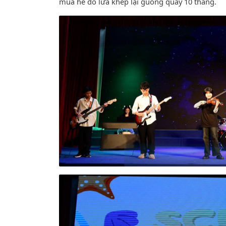
mùa hè đổ lửa khép lại guồng quay 10 tháng.