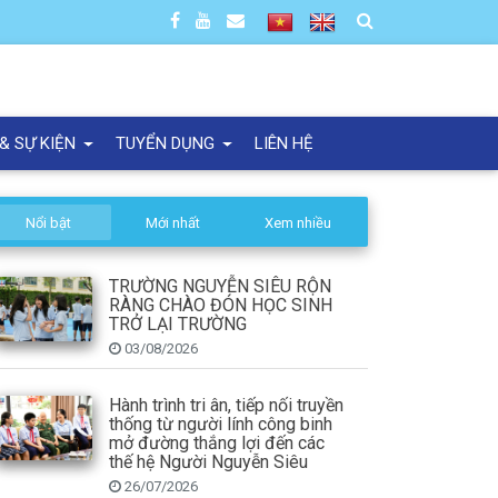
 & SỰ KIỆN
TUYỂN DỤNG
LIÊN HỆ
Nổi bật
Mới nhất
Xem nhiều
TRƯỜNG NGUYỄN SIÊU RỘN
RÀNG CHÀO ĐÓN HỌC SINH
TRỞ LẠI TRƯỜNG
03/08/2026
Hành trình tri ân, tiếp nối truyền
thống từ người lính công binh
mở đường thắng lợi đến các
thế hệ Người Nguyễn Siêu
26/07/2026