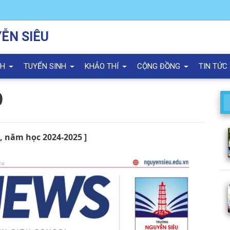
ỄN SIÊU
NH
TUYỂN SINH
KHẢO THÍ
CỘNG ĐỒNG
TIN TỨC
)
, năm học 2024-2025 ]