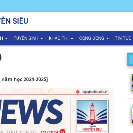
ỄN SIÊU
NH
TUYỂN SINH
KHẢO THÍ
CỘNG ĐỒNG
TIN TỨC
)
, năm học 2024-2025]