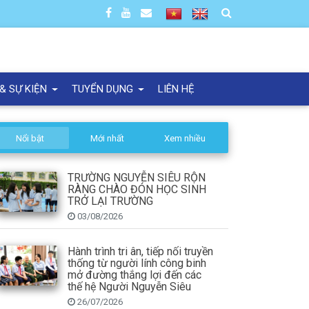
 & SỰ KIỆN
TUYỂN DỤNG
LIÊN HỆ
Nổi bật
Mới nhất
Xem nhiều
TRƯỜNG NGUYỄN SIÊU RỘN
RÀNG CHÀO ĐÓN HỌC SINH
TRỞ LẠI TRƯỜNG
03/08/2026
Hành trình tri ân, tiếp nối truyền
thống từ người lính công binh
mở đường thắng lợi đến các
thế hệ Người Nguyễn Siêu
26/07/2026