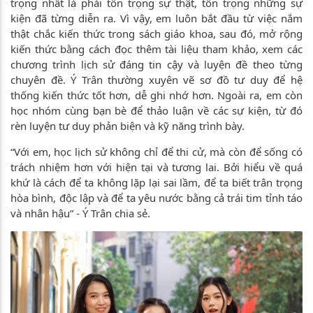
trọng nhất là phải tôn trọng sự thật, tôn trọng những sự
kiện đã từng diễn ra. Vì vậy, em luôn bắt đầu từ việc nắm
thật chắc kiến thức trong sách giáo khoa, sau đó, mở rộng
kiến thức bằng cách đọc thêm tài liệu tham khảo, xem các
chương trình lịch sử đáng tin cậy và luyện đề theo từng
chuyên đề. Ý Trân thường xuyên vẽ sơ đồ tư duy để hệ
thống kiến thức tốt hơn, dễ ghi nhớ hơn. Ngoài ra, em còn
học nhóm cùng bạn bè để thảo luận về các sự kiện, từ đó
rèn luyện tư duy phản biện và kỹ năng trình bày.
“Với em, học lịch sử không chỉ để thi cử, mà còn để sống có
trách nhiệm hơn với hiện tại và tương lai. Bởi hiểu về quá
khứ là cách để ta không lặp lại sai lầm, để ta biết trân trọng
hòa bình, độc lập và để ta yêu nước bằng cả trái tim tỉnh táo
và nhân hậu” - Ý Trân chia sẻ.