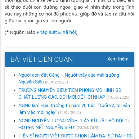
sẽ theo đuổi con đường ngoại giao vì nhìn thấy trong lĩnh
vực này những cơ hội để phục vụ, giúp đỡ và tạo ra cầu nối
giữa các quốc gia và con người.
(* Nguồn: Báo
Pháp luật & Xã hội
)
BÀI VIẾT LIÊN QUAN
Xem thêm
Người con đất Cảng – Người thầy của mái trường
Nguyễn Siêu
(08/02/2026)
TRƯỜNG NGUYỄN SIÊU: TIÊN PHONG MÔ HÌNH GD
CHẤT LƯỢNG CAO, ĐỔI MỚI ĐỂ HỘI NHẬP
(13/05/2025)
NGND làm Hiệu trưởng từ năm 20 tuổi: “Tuổi 92, tôi vẫn
làm việc mỗi ngày"
(10/05/2025)
NGND NGUYỄN TRỌNG VĨNH: "LẤY KỈ LUẬT BỘ ĐỘI CỤ
HỒ RÈN NẾT NGUYỄN SIÊU"
(23/04/2025)
TIẾN SĨ NGƯỜI VIỆT ĐƯỢC CHỌN LÀM ĐẠI SỨ ĐẠI HỌC