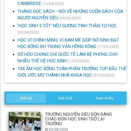
CAMBRIDGE
(15/04/2025)
THÁNG ĐỌC SÁCH - NÓI VỀ NHỮNG CUỐN SÁCH CỦA
NGƯỜI NGUYỄN SIÊU
(09/04/2025)
'HỌC SINH 3 TỐT' NÊU GƯƠNG TINH THẦN TỰ HỌC
(03/04/2025)
HỌC VÌ CHÍNH MÌNH, VÌ ĐAM MÊ GIÚP NỮ SINH ĐẠT
HỌC BỔNG ĐH TRUNG VĂN HỒNG KÔNG
(17/03/2025)
SỞ HỮU CHỨNG CHỈ QUỐC TẾ LÀM BỆ PHÓNG CHO
NHIỀU THẾ HỆ HỌC SINH
(12/03/2025)
10X ẴM HỌC BỔNG TOÀN PHẦN TRƯỜNG TOP ĐẦU THẾ
GIỚI, ƯỚC MƠ THÀNH NHÀ KHOA HỌC
(07/03/2025)
Nổi bật
Mới nhất
Xem nhiều
TRƯỜNG NGUYỄN SIÊU RỘN RÀNG
CHÀO ĐÓN HỌC SINH TRỞ LẠI
TRƯỜNG
03/08/2026