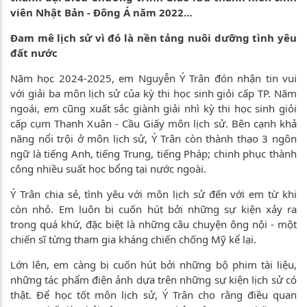
viên Nhật Bản - Đông Á năm 2022…
Đam mê lịch sử vì đó là nền tảng nuôi dưỡng tình yêu
đất nước
Năm học 2024-2025, em Nguyễn Ý Trân đón nhận tin vui
với giải ba môn lịch sử của kỳ thi học sinh giỏi cấp TP. Năm
ngoái, em cũng xuất sắc giành giải nhì kỳ thi học sinh giỏi
cấp cụm Thanh Xuân - Cầu Giấy môn lịch sử. Bên cạnh khả
năng nổi trội ở môn lịch sử, Ý Trân còn thành thạo 3 ngôn
ngữ là tiếng Anh, tiếng Trung, tiếng Pháp; chinh phục thành
công nhiều suất học bổng tại nước ngoài.
Ý Trân chia sẻ, tình yêu với môn lịch sử đến với em từ khi
còn nhỏ. Em luôn bị cuốn hút bởi những sự kiện xảy ra
trong quá khứ, đặc biệt là những câu chuyện ông nội - một
chiến sĩ từng tham gia kháng chiến chống Mỹ kể lại.
Lớn lên, em càng bị cuốn hút bởi những bộ phim tài liệu,
những tác phẩm điện ảnh dựa trên những sự kiện lịch sử có
thật. Để học tốt môn lịch sử, Ý Trân cho rằng điều quan