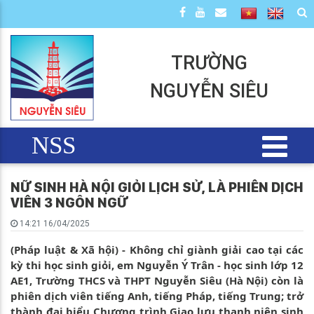
TRƯỜNG
NGUYỄN SIÊU
NSS
NỮ SINH HÀ NỘI GIỎI LỊCH SỬ, LÀ PHIÊN DỊCH
VIÊN 3 NGÔN NGỮ
14:21 16/04/2025
(Pháp luật & Xã hội) - Không chỉ giành giải cao tại các
kỳ thi học sinh giỏi, em Nguyễn Ý Trân - học sinh lớp 12
AE1, Trường THCS và THPT Nguyễn Siêu (Hà Nội) còn là
phiên dịch viên tiếng Anh, tiếng Pháp, tiếng Trung; trở
thành đại biểu Chương trình Giao lưu thanh niên sinh