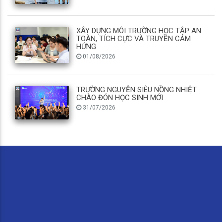
XÂY DỰNG MÔI TRƯỜNG HỌC TẬP AN
TOÀN, TÍCH CỰC VÀ TRUYỀN CẢM
HỨNG
01/08/2026
TRƯỜNG NGUYỄN SIÊU NỒNG NHIỆT
CHÀO ĐÓN HỌC SINH MỚI
31/07/2026