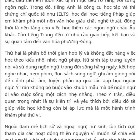
ngôn ngữ. Trong đó, tiếng Anh là công cụ học tập và thi
chứng chỉ quốc tế như IELTS, học đại học; tiếng Pháp giúp
em khám phá một nền văn hóa giàu chất nghệ thuật, đồng
thời là nền tảng cho việc học thêm các ngôn ngữ châu Âu
khác. Còn tiếng Trung đến từ nhu cầu giao tiếp, kết bạn và
sự quan tâm đến văn hóa phương Đông.
Thứ hai là phân bổ thời gian hợp lý và không đặt nặng việc
học theo kiểu nhồi nhét ngữ pháp. Nữ sinh tập trung luyện
nói và sử dụng ngôn ngữ trong đời sống hằng ngày, kết hợp
nghe nhạc, xem phim, đọc sách song ngữ, ghi âm giọng nói
để chỉnh phát âm, luyện phản xạ qua các app học ngoại
ngữ. Ý Trân không bó buộc vào khuôn mẫu mà để ngôn ngữ
đi vào cuộc sống một cách nhẹ nhàng. Theo Ý Trân, điều
quan trọng nhất là sự kiên trì và yêu thích bởi điều đó sẽ
giúp việc học không còn bị áp lực mà là một hành trình
khám phá thú vị.
Ngoài đam mê lịch sử và ngoại ngữ, nữ sinh còn tích cực
tham gia các hoạt động thiện nguyện vì muốn sẻ chia với
mọi người. Chia sẻ về dự định tương lai, Ý Trân cho biết, em