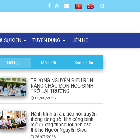
 & SỰ KIỆN
TUYỂN DỤNG
LIÊN HỆ
Nổi bật
Mới nhất
Xem nhiều
TRƯỜNG NGUYỄN SIÊU RỘN
RÀNG CHÀO ĐÓN HỌC SINH
TRỞ LẠI TRƯỜNG
03/08/2026
Hành trình tri ân, tiếp nối truyền
thống từ người lính công binh
mở đường thắng lợi đến các
thế hệ Người Nguyễn Siêu
26/07/2026