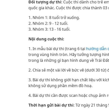
Đối tượng dự thi
: Cuộc thi dành cho trẻ e
quốc gia khác. Cuộc thi được chia thành 03
1. Nhóm 1: 8 tuổi trở xuống.
2. Nhóm 2: 9 - 12 tuổi.
3. Nhóm 3: 13 - 16 tuổi.
Nội dung cuộc thi:
1. In mẫu bài dự thi (trang 6 tại
hướng dẫn ch
trong vùng hình tròn. Hãy tưởng tượng hình
trong là những gì bạn hình dung về Trái Đất
2. Chia sẻ một vài lời về bức vẽ (dưới 30 từ
3. Bài dự thi không giới hạn chất liệu với kí
không sử dụng phần mềm đồ hoạ.
4. Bài dự thi cần được scan hoặc chụp ảnh rõ
Thời hạn gửi bài dự thi
: Từ ngày 21 tháng