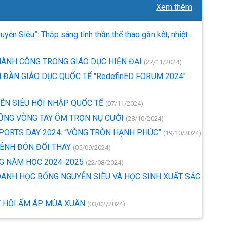
Xem thêm
yễn Siêu”: Thắp sáng tinh thần thể thao gắn kết, nhiệt
THÀNH CÔNG TRONG GIÁO DỤC HIỆN ĐẠI
(22/11/2024)
 ĐÀN GIÁO DỤC QUỐC TẾ "RedefinED FORUM 2024"
YỄN SIÊU HỘI NHẬP QUỐC TẾ
(07/11/2024)
HỮNG VÒNG TAY ÔM TRỌN NỤ CƯỜI
(28/10/2024)
SPORTS DAY 2024: “VÒNG TRÒN HẠNH PHÚC”
(19/10/2024)
HÊNH ĐÓN ĐỔI THAY
(05/09/2024)
NG NĂM HỌC 2024-2025
(22/08/2024)
 DANH HỌC BỔNG NGUYỄN SIÊU VÀ HỌC SINH XUẤT SẮC
Y HỘI ẤM ÁP MÙA XUÂN
(03/02/2024)