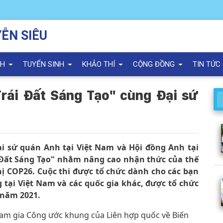
ỄN SIÊU
NH
TUYỂN SINH
KHẢO THÍ
CỘNG ĐỒNG
TIN TỨC
rái Đất Sáng Tạo" cùng Đại sứ
 sứ quán Anh tại Việt Nam và Hội đồng Anh tại
i Đất Sáng Tạo" nhằm nâng cao nhận thức của thế
ghị COP26. Cuộc thi được tổ chức dành cho các bạn
g tại Việt Nam và các quốc gia khác, được tổ chức
 năm 2021.
tham gia Công ước khung của Liên hợp quốc về Biến