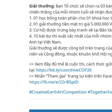
Giải thưởng
: Ban Tổ chức sẽ chọn ra 03 bà
chiến thắng của mỗi nhóm tuổi sẽ nhận đư
1. 01 học bổng toàn phần cho 01 khoá học t
2. 01 giải thưởng tiền mặt trị giá 5.000.000 
3. Cơ hội được trưng bày tranh vẽ tại Bảo 
4. 10 bài dự thi xuất sắc nhất của mỗi nhó
Anh tại Việt Nam.
Giải thưởng sẽ được công bố trên trang củ
niên và Cộng đồng, thuộc khuôn khổ Hội n
>> Xem đầy đủ thể lệ cuộc thi, cách thức gửi
tại: ​​
https://bit.ly/cuocthiveCOP26
>> Nhấn “Tham gia" trang sự kiện trên Fac
https://fb.me/e/22riBSptD
#CreativeEarthArtCompetition
#TogetherFo