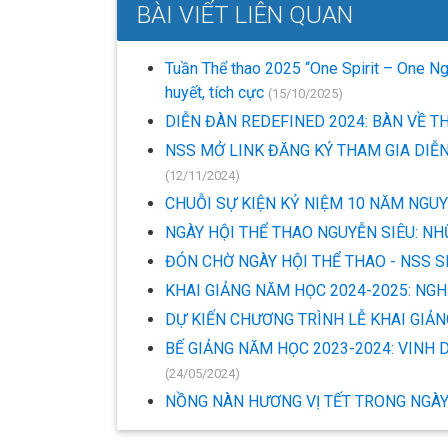
BÀI VIẾT LIÊN QUAN
Tuần Thể thao 2025 “One Spirit – One Ngu
huyết, tích cực
(15/10/2025)
DIỄN ĐÀN REDEFINED 2024: BÀN VỀ 
NSS MỞ LINK ĐĂNG KÝ THAM GIA DIỄN
(12/11/2024)
CHUỖI SỰ KIỆN KỶ NIỆM 10 NĂM NGU
NGÀY HỘI THỂ THAO NGUYỄN SIÊU: N
ĐÓN CHỜ NGÀY HỘI THỂ THAO - NSS 
KHAI GIẢNG NĂM HỌC 2024-2025: NG
DỰ KIẾN CHƯƠNG TRÌNH LỄ KHAI GIẢ
BẾ GIẢNG NĂM HỌC 2023-2024: VINH
(24/05/2024)
NỒNG NÀN HƯƠNG VỊ TẾT TRONG NGÀ