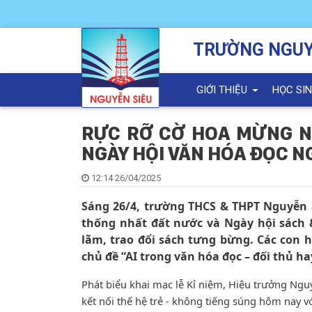
TRƯỜNG NGUY
GIỚI THIỆU
HỌC SI
RỰC RỠ CỜ HOA MỪNG 
NGÀY HỘI VĂN HÓA ĐỌC N
12:14 26/04/2025
Sáng 26/4, trường THCS & THPT Nguyễn S
thống nhất đất nước và Ngày hội sách &
lãm, trao đổi sách tưng bừng. Các con 
chủ đề “AI trong văn hóa đọc – đối thủ h
Phát biểu khai mạc lễ Kỉ niệm, Hiệu trưởng Ngu
kết nối thế hệ trẻ - không tiếng súng hôm nay v