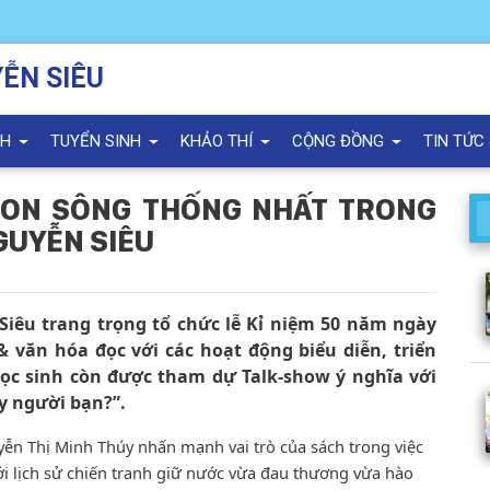
ỄN SIÊU
NH
TUYỂN SINH
KHẢO THÍ
CỘNG ĐỒNG
TIN TỨC
NON SÔNG THỐNG NHẤT TRONG
GUYỄN SIÊU
iêu trang trọng tổ chức lễ Kỉ niệm 50 năm ngày
 văn hóa đọc với các hoạt động biểu diễn, triển
học sinh còn được tham dự Talk-show ý nghĩa với
ay người bạn?”.
yễn Thị Minh Thúy nhấn mạnh vai trò của sách trong việc
ới lịch sử chiến tranh giữ nước vừa đau thương vừa hào