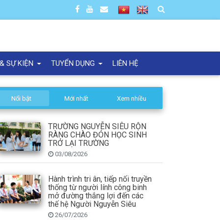
 & SỰ KIỆN
TUYỂN DỤNG
LIÊN HỆ
Nổi bật
Mới nhất
Xem nhiều
TRƯỜNG NGUYỄN SIÊU RỘN
RÀNG CHÀO ĐÓN HỌC SINH
TRỞ LẠI TRƯỜNG
03/08/2026
Hành trình tri ân, tiếp nối truyền
thống từ người lính công binh
mở đường thắng lợi đến các
thế hệ Người Nguyễn Siêu
26/07/2026