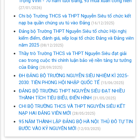
Trọng Vĩnh - 70 năm tuổi Đảng, 93 mùa xuân cống hiến
(27/01/2026)
Chi bộ Trường THCS và THPT Nguyễn Siêu tổ chức kết
nạp ba quần chúng ưu tú vào Đảng
(16/12/2025)
Đảng bộ Trường THPT Nguyễn Siêu tổ chức Hội nghị
kiểm điểm, đánh giá, xếp loại tổ chức Đảng và Đảng viên
năm 2025
(08/12/2025)
Thầy trò Trường THCS và THPT Nguyễn Siêu đạt giải
cao trong cuộc thi chính luận bảo vệ nền tảng tư tưởng
của Đảng
(28/09/2025)
ĐH ĐẢNG BỘ TRƯỜNG NGUYỄN SIÊU NHIỆM KÌ 2025-
2030: TIÊN PHONG HỘI NHẬP QUỐC TẾ
(15/06/2025)
ĐẢNG BỘ TRƯỜNG THPT NGUYỄN SIÊU ĐẠT NHIỀU
THÀNH TÍCH TIÊU BIỂU, ĐIỂN HÌNH
(31/05/2025)
CHI BỘ TRƯỜNG THCS VÀ THPT NGUYỄN SIÊU KẾT
NẠP HAI ĐẢNG VIÊN MỚI
(28/05/2025)
95 NĂM THÀNH LẬP ĐẢNG BỘ HÀ NỘI: THỦ ĐÔ TỰ TIN
BƯỚC VÀO KỶ NGUYÊN MỚI
(12/03/2025)