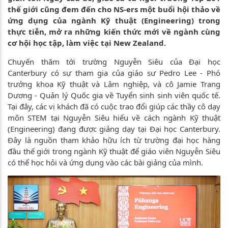
thế giới cũng đem đến cho NS-ers một buổi hội thảo về
ứng dụng của ngành Kỹ thuật (Engineering) trong
thực tiễn, mở ra những kiến thức mới về ngành cùng
cơ hội học tập, làm việc tại New Zealand.
Chuyến thăm tới trường Nguyễn Siêu của Đại học
Canterbury có sự tham gia của giáo sư Pedro Lee - Phó
trưởng khoa Kỹ thuật và Lâm nghiệp, và cô Jamie Trang
Dương - Quản lý Quốc gia về Tuyển sinh sinh viên quốc tế.
Tại đây, các vị khách đã có cuộc trao đổi giúp các thầy cô dạy
môn STEM tại Nguyễn Siêu hiểu về cách ngành Kỹ thuật
(Engineering) đang được giảng dạy tại Đại học Canterbury.
Đây là nguồn tham khảo hữu ích từ trường đại học hàng
đầu thế giới trong ngành Kỹ thuật để giáo viên Nguyễn Siêu
có thể học hỏi và ứng dụng vào các bài giảng của mình.