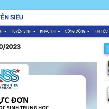
ỄN SIÊU
NH
TUYỂN SINH
KHẢO THÍ
CỘNG ĐỒNG
TIN TỨC
10/2023