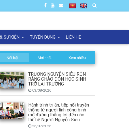
 & SỰ KIỆN
TUYỂN DỤNG
LIÊN HỆ
Nổi bật
Mới nhất
Xem nhiều
TRƯỜNG NGUYỄN SIÊU RỘN
RÀNG CHÀO ĐÓN HỌC SINH
TRỞ LẠI TRƯỜNG
03/08/2026
Hành trình tri ân, tiếp nối truyền
thống từ người lính công binh
mở đường thắng lợi đến các
thế hệ Người Nguyễn Siêu
26/07/2026