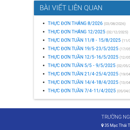
BÀI VIẾT LIÊN QUAN
THỰC ĐƠN THÁNG 8/2026
(03/08/2026)
THỰC ĐƠN THÁNG 12/2025
(02/12/2025)
THỰC ĐƠN TUẦN 11/8 - 15/8/2025
(11/
THỰC ĐƠN TUẦN 19/5-23/5/2025
(17/0
THỰC ĐƠN TUẦN 12/5-16/5/2025
(12/0
THỰC ĐƠN TUẦN 5/5 - 9/5/2025
(02/05/
THỰC ĐƠN TUẦN 21/4-25/4/2025
(19/0
THỰC ĐƠN TUẦN 14/4-18/4/2025
(13/0
THỰC ĐƠN TUẦN 7/4-11/4/2025
(05/04/
TRƯỜNG NG
35 Mạc Thái T