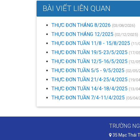
BÀI VIẾT LIÊN QUAN
THỰC ĐƠN THÁNG 8/2026
(03/08/2026)
THỰC ĐƠN THÁNG 12/2025
(02/12/2025)
THỰC ĐƠN TUẦN 11/8 - 15/8/2025
(11/
THỰC ĐƠN TUẦN 19/5-23/5/2025
(17/0
THỰC ĐƠN TUẦN 12/5-16/5/2025
(12/0
THỰC ĐƠN TUẦN 5/5 - 9/5/2025
(02/05/
THỰC ĐƠN TUẦN 21/4-25/4/2025
(19/0
THỰC ĐƠN TUẦN 14/4-18/4/2025
(13/0
THỰC ĐƠN TUẦN 7/4-11/4/2025
(05/04/
TRƯỜNG NG
35 Mạc Thái T