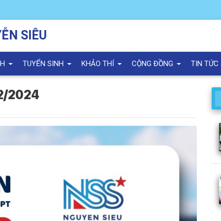
ỄN SIÊU
NH
TUYỂN SINH
KHẢO THÍ
CỘNG ĐỒNG
TIN TỨC
2/2024