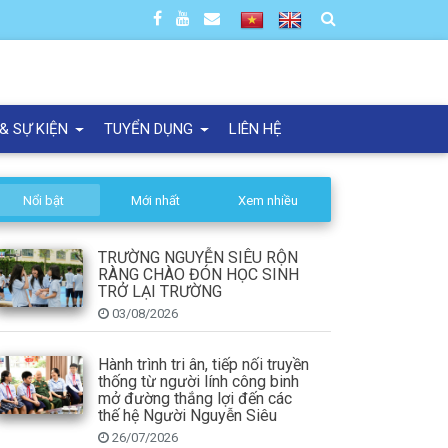
 & SỰ KIỆN
TUYỂN DỤNG
LIÊN HỆ
Nổi bật
Mới nhất
Xem nhiều
TRƯỜNG NGUYỄN SIÊU RỘN
RÀNG CHÀO ĐÓN HỌC SINH
TRỞ LẠI TRƯỜNG
03/08/2026
Hành trình tri ân, tiếp nối truyền
thống từ người lính công binh
mở đường thắng lợi đến các
thế hệ Người Nguyễn Siêu
26/07/2026