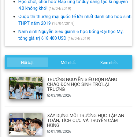
Học chơi, chơi học: Đáp ứng tư duy sáng tạo kỉ nguyên
4.0 không khó!
(16/04/2019)
Cuộc thi thương mại quốc tế lớn nhất dành cho học sinh
THPT năm 2019
(16/04/2019)
Nam sinh Nguyễn Siêu giành 6 học bổng Đại học Mỹ,
tổng giá trị 618.400 USD
(16/04/2019)
Nổi bật
Mới nhất
Xem nhiều
TRƯỜNG NGUYỄN SIÊU RỘN RÀNG
CHÀO ĐÓN HỌC SINH TRỞ LẠI
TRƯỜNG
03/08/2026
XÂY DỰNG MÔI TRƯỜNG HỌC TẬP AN
TOÀN, TÍCH CỰC VÀ TRUYỀN CẢM
HỨNG
01/08/2026