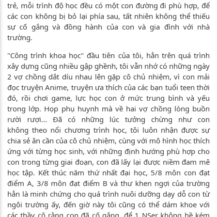
trẻ, mỗi trình độ học đều có một con đường đi phù hợp, để
các con không bị bỏ lại phía sau, tất nhiên không thể thiếu
sự cố gắng và đồng hành của con và gia đình với nhà
trường.
"Công trình khoa học" đầu tiên của tôi, hẳn trên quá trình
xây dựng cũng nhiều gập ghềnh, tôi vẫn nhớ có những ngày
2 vợ chồng dắt díu nhau lên gặp cô chủ nhiệm, vì con mải
đọc truyện Anime, truyện ưa thích của các bạn tuổi teen thời
đó, rồi chơi game, lực học con ở mức trung bình và yếu
trong lớp. Họp phụ huynh mà về hai vợ chồng lòng buồn
rười rượi... Đã có những lúc tưởng chừng như con
không theo nổi chương trình học, tôi luôn nhận được sự
chia sẻ ân cần của cô chủ nhiệm, cùng với mô hình học thích
ứng với từng học sinh, với những định hướng phù hợp cho
con trong từng giai đoạn, con đã lấy lại được niềm đam mê
học tập. Kết thúc năm thứ nhất đại học, 5/8 môn con đạt
điểm A, 3/8 môn đạt điểm B và thư khen ngợi của trường
hẳn là minh chứng cho quá trình nuôi dưỡng dạy dỗ con từ
ngôi trường ấy, đến giờ này tôi cũng có thể dám khoe với
các thầy cô rằng con đã cố gắng, để 1 NSer không hề kém