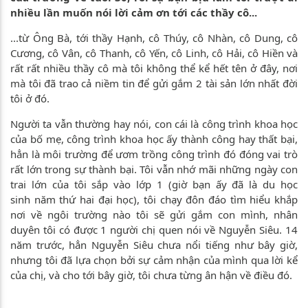
nhiều lần muốn nói lời cảm ơn tới các thầy cô...
...từ Ông Bà, tới thầy Hạnh, cô Thúy, cô Nhàn, cô Dung, cô
Cương, cô Vân, cô Thanh, cô Yến, cô Linh, cô Hải, cô Hiền và
rất rất nhiều thầy cô mà tôi không thể kể hết tên ở đây, nơi
mà tôi đã trao cả niềm tin để gửi gắm 2 tài sản lớn nhất đời
tôi ở đó.
Người ta vẫn thường hay nói, con cái là công trình khoa học
của bố mẹ, công trình khoa học ấy thành công hay thất bại,
hẳn là môi trường để ươm trồng công trình đó đóng vai trò
rất lớn trong sự thành bại. Tôi vẫn nhớ mãi những ngày con
trai lớn của tôi sắp vào lớp 1 (giờ bạn ấy đã là du học
sinh năm thứ hai đại học), tôi chạy đôn đáo tìm hiểu khắp
nơi về ngôi trường nào tôi sẽ gửi gắm con mình, nhân
duyên tôi có được 1 người chị quen nói về Nguyễn Siêu. 14
năm trước, hẳn Nguyễn Siêu chưa nổi tiếng như bây giờ,
nhưng tôi đã lựa chọn bởi sự cảm nhận của mình qua lời kể
của chị, và cho tới bây giờ, tôi chưa từng ân hận về điều đó.