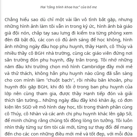
Hai "công trình khoa học" của bố mẹ
Chẳng hiểu sao dù chỉ một vài lần vô tình bắt gặp, nhưng
những hình ảnh làm tôi vẫn in trong ký ức, hình ảnh bà giáo
già đội nón, chắp tay sau lưng đi kiểm tra từng phòng xem
đèn đã bật đủ, các con có đủ ánh sáng để học không, hình
ảnh những ngày đầu họp phụ huynh, thầy Hạnh, cô Thúy và
nhiều thầy cô BGH nhà trường, cùng các giáo viên đứng nơi
sân trường đón phụ huynh, đầy trân trọng. Tôi nhớ những
năm đầu khi trường chọn mô hình Cambridge đầy mới mẻ
và thử thách, không hẳn phụ huynh nào cũng đã sẵn sàng
cho con mình làm "chuột bạch", rồi nhiều băn khoăn, phụ
huynh đòi gặp BGH, khi đó tôi ở trong ban phụ huynh của
lớp nên cùng tham gia, được thầy Hạnh tiếp đón và giải
thích tận tường... Những ngày đầu đầy khó khăn ấy, có đơn
kiện lên SGD về mô hình dạy học, tôi trong thành phần cùng
cô Thúy, cô Nhàn và các anh chị phụ huynh khác lên gặp Sở,
để minh chứng rằng chúng tôi đồng lòng tin tưởng. Tôi luôn
nhìn thấy từng sự tìm tòi cái mới, từng sự thay đổi để mang
đến cho các con những điều mới mẻ và tốt đẹp, với mỗi đứa