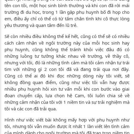
tên con tôi, một học sinh bình thường và khi con đã rời mái
trường đi du học, trong 1 lần gặp phụ huynh bố đi họp cho
em, điều ấy chỉ có thể có từ tấm chân tình khi cô thực lòng
yêu thương và quan tâm đến lũ trẻ.
Sẽ còn nhiều điều không thể kể hết, cũng có thể sẽ có nhiều
cách cảm nhận về ngôi trường này của mỗi học sinh hay
phụ huynh, cũng không thể tránh khỏi việc đâu đó có
những luồng tư tưởng khác nhau về trường, về thầy cô,
nhưng với tôi, đó là những tình cảm mà tôi cảm nhận tự trái
tim với những gì 2 con tôi đã và đang trải qua nơi đây.
Cũng có thể ai đó khi đọc những dòng này tôi viết, sẽ
không đồng quan điểm, cũng như việc tôi vẫn hay được
nhiều phụ huynh hỏi xin tư vấn mỗi khi con bước vào giai
đoạn chuyển cấp, lựa chọn hệ Cam, tôi luôn chia sẻ về
những cảm nhận của tôi với 1 niềm tin và sự trải nghiệm mà
tôi và các con đã trải qua.
Hình như việc viết bài không mấy hợp với phụ huynh như
tôi, nhưng tôi vẫn muốn được ít nhất 1 lần viết lên tình cảm
của mình dành cho ngôi trường mà tôi đã trao trọn niềm tin