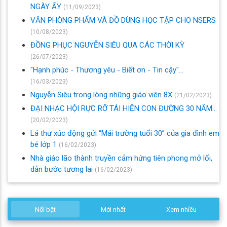
NGÀY ẤY
(11/09/2023)
VĂN PHÒNG PHẨM VÀ ĐỒ DÙNG HỌC TẬP CHO NSERS
(10/08/2023)
ĐỒNG PHỤC NGUYỄN SIÊU QUA CÁC THỜI KỲ
(26/07/2023)
"Hạnh phúc - Thương yêu - Biết ơn - Tin cậy"...
(16/03/2023)
Nguyễn Siêu trong lòng những giáo viên 8X
(21/02/2023)
ĐẠI NHẠC HỘI RỰC RỠ TÁI HIỆN CON ĐƯỜNG 30 NĂM…
(20/02/2023)
Lá thư xúc động gửi “Mái trường tuổi 30” của gia đình em
bé lớp 1
(16/02/2023)
Nhà giáo lão thành truyền cảm hứng tiên phong mở lối,
dẫn bước tương lai
(16/02/2023)
Nổi bật
Mới nhất
Xem nhiều