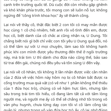
cạnh trên trường quốc tế. Dù cuộc đời còn nhiều gập ghềnh
và khó khăn phía trước, tôi mong con sẽ luôn nỗ lực không
ngừng để "công trình khoa học" ấy sẽ thành công.
Lại nói về thầy cô, thật đặc biệt 2 con tôi có may mắn được
học cùng 1 cô chủ nhiệm, hết anh rồi vô tình đến em, được
học cô, biệt danh của cô chắc ai cũng nhận ra, U Dung. Tôi
chẳng biết nói gì bởi chỉ việc con tôi yêu U Dung quá đỗi, nó
có thể tâm sự với U mọi chuyện, làm sao tôi không hạnh
phúc khi con mình được yêu thương đến thế ở ngôi trường
này, mà trái tim U thì dành cho đứa nào cũng thế, bảo sao
từ trai đến gái, chúng nó đều yêu và tôn sùng U đến vậy.
Lại nói về cô Nhàn, tôi không ít lần nhận được việc cằn nhằn
của 2 đứa về việc hôm này hôm nọ bị cô Nhàn bắt được ra
cổng trường mua quà vặt (có vẻ như 1 phần không thể thiếu
của 1 đứa học trò), chúng có vẻ hậm hực lắm, nhưng tận
sâu trong trái tim tôi hiểu, cô đang làm tất cả với tấm lòng
người mẹ, và người mẹ ấy có thể sẽ chẳng nhớ tôi trong vô
vàn phụ huynh, chưa từng dạy con tôi vì cô làm công tác
quản lý, nhưng trong vô vàn đứa học trò ấy, cô lại nhớ đúng