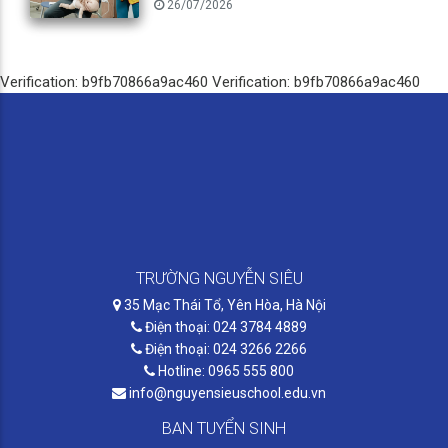
26/07/2026
Verification: b9fb70866a9ac460
Verification: b9fb70866a9ac460
TRƯỜNG NGUYỄN SIÊU
35 Mạc Thái Tổ, Yên Hòa, Hà Nội
Điện thoại: 024 3784 4889
Điện thoại: 024 3266 2266
Hotline: 0965 555 800
info@nguyensieuschool.edu.vn
BAN TUYỂN SINH