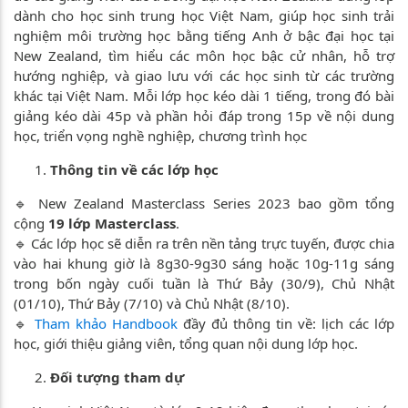
dành cho học sinh trung học Việt Nam, giúp học sinh trải
nghiệm môi trường học bằng tiếng Anh ở bậc đại học tại
New Zealand, tìm hiểu các môn học bậc cử nhân, hỗ trợ
hướng nghiệp, và giao lưu với các học sinh từ các trường
khác tại Việt Nam. Mỗi lớp học kéo dài 1 tiếng, trong đó bài
giảng kéo dài 45p và phần hỏi đáp trong 15p về nội dung
học, triển vọng nghề nghiệp, chương trình học
Thông tin về các lớp học
🔹 New Zealand Masterclass Series 2023 bao gồm tổng
cộng
19 lớp Masterclass
.
🔹 Các lớp học sẽ diễn ra trên nền tảng trực tuyến, được chia
vào hai khung giờ là 8g30-9g30 sáng hoặc 10g-11g sáng
trong bốn ngày cuối tuần là Thứ Bảy (30/9), Chủ Nhật
(01/10), Thứ Bảy (7/10) và Chủ Nhật (8/10).
🔹
Tham khảo Handbook
đầy đủ thông tin về: lịch các lớp
học, giới thiệu giảng viên, tổng quan nội dung lớp học.
Đối tượng tham dự