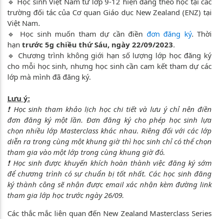
🔹 Học sinh Việt Nam từ lớp 9-12 hiện đang theo học tại các
trường đối tác của Cơ quan Giáo dục New Zealand (ENZ) tại
Việt Nam.
🔹 Học sinh muốn tham dự cần điền
đơn đăng ký
. Thời
hạn
trước 5g chiều thứ Sáu, ngày 22/09/2023
.
🔹 Chương trình không giới hạn số lượng lớp học đăng ký
cho mỗi học sinh, nhưng học sinh cần cam kết tham dự các
lớp mà mình đã đăng ký.
Lưu ý:
❗️ Học sinh tham khảo lịch học chi tiết và lưu ý chỉ nên điền
đơn đăng ký một lần. Đơn đăng ký cho phép học sinh lựa
chọn nhiều lớp Masterclass khác nhau. Riêng đối với các lớp
diễn ra trong cùng một khung giờ thì học sinh chỉ có thể chọn
tham gia vào một lớp trong cùng khung giờ đó.
❗️ Học sinh được khuyến khích hoàn thành việc đăng ký sớm
để chương trình có sự chuẩn bị tốt nhất. Các học sinh đăng
ký thành công sẽ nhận được email xác nhận kèm đường link
tham gia lớp học trước ngày 26/09.
Các thắc mắc liên quan đến New Zealand Masterclass Series