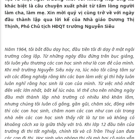
khác biệt là câu chuyện xuất phát từ tấm lòng người
làm cha, làm mẹ. Xin mời quý vị cùng trở về với ngày
đầu thành lập qua lời kể của Nhà giáo Dương Thị
Thịnh, Phó Chủ tịch HĐQT trường Nguyễn Siêu
Năm 1964, tôi bắt đầu dạy học, đầu tiên tôi đi dạy ở một ngôi
trường công lập. Từ những ngày đầu đứng trên bục giảng,
tôi luôn yêu thương các con học sinh như là con đẻ của mình.
Khi mở trường Nguyễn Siêu này ra, lúc nào tôi cũng tâm sự
với các đồng nghiệp rằng khi các bạn làm việc gì thì hãy luôn
luôn nghĩ rằng học sinh là con của mình. Từ việc nhỏ nhất
đến việc lớn nhất, bất kể lúc nào. Vì thế cho nên những ngày
đầu mới thành lập nhà trường có nhiều khó khăn lắm,
nhưng chúng tôi luôn cố gắng, gần gũi, chăm sóc, động viên
thì các con học sinh, chăm nom các con như con cái trong
nhà nên các con học sinh thấy rất là tự tin và không có
khoảng cách xa lạ giữa thầy với trò. Khi lớp 12 đầu tiên của
trường đi thi tốt nghiệp, chính tôi và cô Trần Thuý Lan đưa
các con đi thi. Học sinh vào phòng thi rồi mà hai cô giáo vẫn