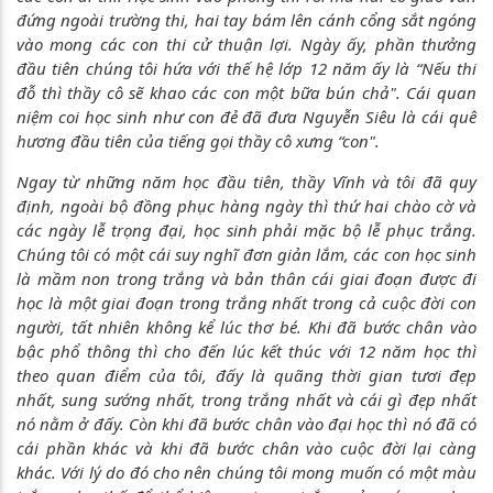
đứng ngoài trường thi, hai tay bám lên cánh cổng sắt ngóng
vào mong các con thi cử thuận lợi. Ngày ấy, phần thưởng
đầu tiên chúng tôi hứa với thế hệ lớp 12 năm ấy là “Nếu thi
đỗ thì thầy cô sẽ khao các con một bữa bún chả". Cái quan
niệm coi học sinh như con đẻ đã đưa Nguyễn Siêu là cái quê
hương đầu tiên của tiếng gọi thầy cô xưng “con".
Ngay từ những năm học đầu tiên, thầy Vĩnh và tôi đã quy
định, ngoài bộ đồng phục hàng ngày thì thứ hai chào cờ và
các ngày lễ trọng đại, học sinh phải mặc bộ lễ phục trắng.
Chúng tôi có một cái suy nghĩ đơn giản lắm, các con học sinh
là mầm non trong trắng và bản thân cái giai đoạn được đi
học là một giai đoạn trong trắng nhất trong cả cuộc đời con
người, tất nhiên không kể lúc thơ bé. Khi đã bước chân vào
bậc phổ thông thì cho đến lúc kết thúc với 12 năm học thì
theo quan điểm của tôi, đấy là quãng thời gian tươi đẹp
nhất, sung sướng nhất, trong trắng nhất và cái gì đẹp nhất
nó nằm ở đấy. Còn khi đã bước chân vào đại học thì nó đã có
cái phần khác và khi đã bước chân vào cuộc đời lại càng
khác. Với lý do đó cho nên chúng tôi mong muốn có một màu