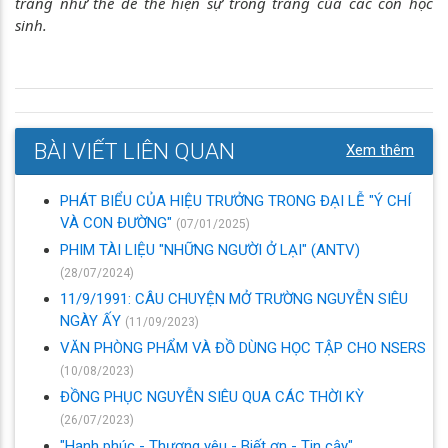
trắng như thế để thể hiện sự trong trắng của các con học
sinh.
BÀI VIẾT LIÊN QUAN
Xem thêm
PHÁT BIỂU CỦA HIỆU TRƯỞNG TRONG ĐẠI LỄ "Ý CHÍ
VÀ CON ĐƯỜNG"
(07/01/2025)
PHIM TÀI LIỆU "NHỮNG NGƯỜI Ở LẠI" (ANTV)
(28/07/2024)
11/9/1991: CÂU CHUYỆN MỞ TRƯỜNG NGUYỄN SIÊU
NGÀY ẤY
(11/09/2023)
VĂN PHÒNG PHẨM VÀ ĐỒ DÙNG HỌC TẬP CHO NSERS
(10/08/2023)
ĐỒNG PHỤC NGUYỄN SIÊU QUA CÁC THỜI KỲ
(26/07/2023)
"Hạnh phúc - Thương yêu - Biết ơn - Tin cậy"...