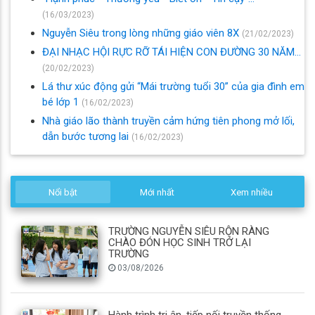
(16/03/2023)
Nguyễn Siêu trong lòng những giáo viên 8X
(21/02/2023)
ĐẠI NHẠC HỘI RỰC RỠ TÁI HIỆN CON ĐƯỜNG 30 NĂM…
(20/02/2023)
Lá thư xúc động gửi “Mái trường tuổi 30” của gia đình em
bé lớp 1
(16/02/2023)
Nhà giáo lão thành truyền cảm hứng tiên phong mở lối,
dẫn bước tương lai
(16/02/2023)
Nổi bật
Mới nhất
Xem nhiều
TRƯỜNG NGUYỄN SIÊU RỘN RÀNG
CHÀO ĐÓN HỌC SINH TRỞ LẠI
TRƯỜNG
03/08/2026
Hành trình tri ân, tiếp nối truyền thống