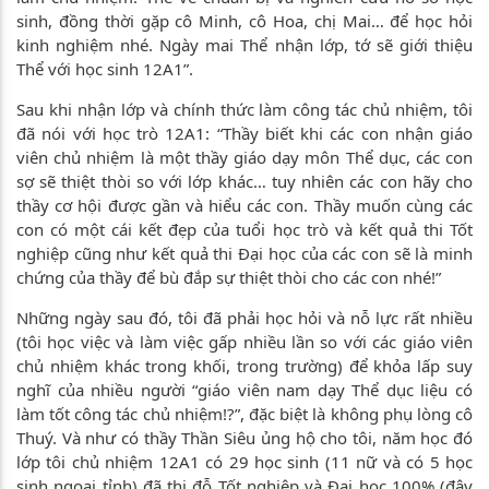
sinh, đồng thời gặp cô Minh, cô Hoa, chị Mai… để học hỏi
kinh nghiệm nhé. Ngày mai Thể nhận lớp, tớ sẽ giới thiệu
Thể với học sinh 12A1”.
Sau khi nhận lớp và chính thức làm công tác chủ nhiệm, tôi
đã nói với học trò 12A1: “Thầy biết khi các con nhận giáo
viên chủ nhiệm là một thầy giáo dạy môn Thể dục, các con
sợ sẽ thiệt thòi so với lớp khác… tuy nhiên các con hãy cho
thầy cơ hội được gần và hiểu các con. Thầy muốn cùng các
con có một cái kết đẹp của tuổi học trò và kết quả thi Tốt
nghiệp cũng như kết quả thi Đại học của các con sẽ là minh
chứng của thầy để bù đắp sự thiệt thòi cho các con nhé!”
Những ngày sau đó, tôi đã phải học hỏi và nỗ lực rất nhiều
(tôi học việc và làm việc gấp nhiều lần so với các giáo viên
chủ nhiệm khác trong khối, trong trường) để khỏa lấp suy
nghĩ của nhiều người “giáo viên nam dạy Thể dục liệu có
làm tốt công tác chủ nhiệm!?”, đặc biệt là không phụ lòng cô
Thuý. Và như có thầy Thần Siêu ủng hộ cho tôi, năm học đó
lớp tôi chủ nhiệm 12A1 có 29 học sinh (11 nữ và có 5 học
sinh ngoại tỉnh) đã thi đỗ Tốt nghiệp và Đại học 100% (đây