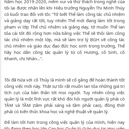
Năm học 2019-2020, niềm vui và thử thách trong nghề của
tôi lại được nhân lên khi Hiệu trưởng Nguyễn Thị Minh Thúy
có buổi trao đổi với tôi: “Tớ biết Thể làm công tác chủ nhiệm
và giảng dạy rất tốt, tuy nhiên Thể mới đang làm tốt trong
phạm vi lớp Thể chủ nhiệm và giảng dạy, tớ muốn Thể lan
tỏa cái tốt đó rộng hơn nữa bằng việc Thể sẽ thôi làm công
tác chủ nhiệm một lớp, mà sẽ làm trợ lý BGH về công tác
chủ nhiệm và giáo dục đạo đức học sinh trong trường, Thể
hãy học dần công tác quản lý từ cô Hương, cô Sinh, cô
Khanh, chị Nhàn…”.
Tôi đã hứa với cô Thúy là mình sẽ cố gắng để hoàn thành tốt
công việc mới này. Thật sự tôi rất muốn lan tỏa những giá trị
tích cực của bản thân tới mọi người. Tuy nhiên công việc
quản lý là một lĩnh vực rất khó đòi hỏi người quản lý phải có
TÂM và TẦM (tâm phải sáng và tầm phải cao), đồng thời
phải có kiến thức khoa học và nghệ thuật về quản lý.
Để làm tốt hơn trong công việc quản lý của mình, hiện nay
tôi đang theo học lớp Cao học Quản lý Giáo dục tại Học viện