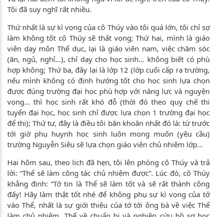
Tôi đã suy nghĩ rất nhiều.
Thứ nhất là sự kì vọng của cô Thúy vào tôi quá lớn, tôi chỉ sợ
làm không tốt cô Thúy sẽ thất vọng; Thứ hai, mình là giáo
viên dạy môn Thể dục, lại là giáo viên nam, việc chăm sóc
(ăn, ngủ, nghỉ…), chỉ dạy cho học sinh… không biết có phù
hợp không; Thứ ba, đây lại là lớp 12 (lớp cuối cấp ra trường,
nếu mình không có định hướng tốt cho học sinh lựa chọn
được đúng trường đại học phù hợp với năng lực và nguyện
vọng… thì học sinh rất khó đỗ (thời đó theo quy chế thi
tuyển đại học, học sinh chỉ được lựa chọn 1 trường đại học
để thi); Thứ tư, đây là điều tôi băn khoăn nhất đó là: từ trước
tới giờ phụ huynh học sinh luôn mong muốn (yêu cầu)
trường Nguyễn Siêu sẽ lựa chọn giáo viên chủ nhiệm lớp…
Hai hôm sau, theo lịch đã hẹn, tôi lên phòng cô Thúy và trả
lời: “Thể sẽ làm công tác chủ nhiệm được”. Lúc đó, cô Thúy
khẳng định: “Tớ tin là Thể sẽ làm tốt và sẽ rất thành công
đấy! Hãy làm thật tốt nhé để không phụ sự kì vọng của tớ
vào Thể, nhất là sự giới thiệu của tớ tới ông bà về việc Thể
làm chủ nhiệm. Thể về chuẩn bị và nghiên cứu hồ sơ học