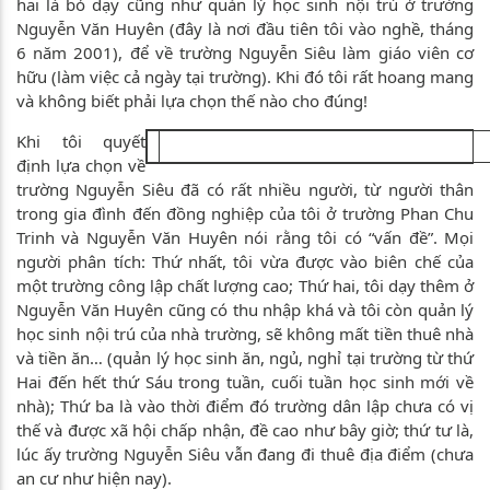
hai là bỏ dạy cũng như quản lý học sinh nội trú ở trường
Nguyễn Văn Huyên (đây là nơi đầu tiên tôi vào nghề, tháng
6 năm 2001), để về trường Nguyễn Siêu làm giáo viên cơ
hữu (làm việc cả ngày tại trường). Khi đó tôi rất hoang mang
và không biết phải lựa chọn thế nào cho đúng!
Khi tôi quyết
định lựa chọn về
trường Nguyễn Siêu đã có rất nhiều người, từ người thân
trong gia đình đến đồng nghiệp của tôi ở trường Phan Chu
Trinh và Nguyễn Văn Huyên nói rằng tôi có “vấn đề”. Mọi
người phân tích: Thứ nhất, tôi vừa được vào biên chế của
một trường công lập chất lượng cao; Thứ hai, tôi dạy thêm ở
Nguyễn Văn Huyên cũng có thu nhập khá và tôi còn quản lý
học sinh nội trú của nhà trường, sẽ không mất tiền thuê nhà
và tiền ăn… (quản lý học sinh ăn, ngủ, nghỉ tại trường từ thứ
Hai đến hết thứ Sáu trong tuần, cuối tuần học sinh mới về
nhà); Thứ ba là vào thời điểm đó trường dân lập chưa có vị
thế và được xã hội chấp nhận, đề cao như bây giờ; thứ tư là,
lúc ấy trường Nguyễn Siêu vẫn đang đi thuê địa điểm (chưa
an cư như hiện nay).