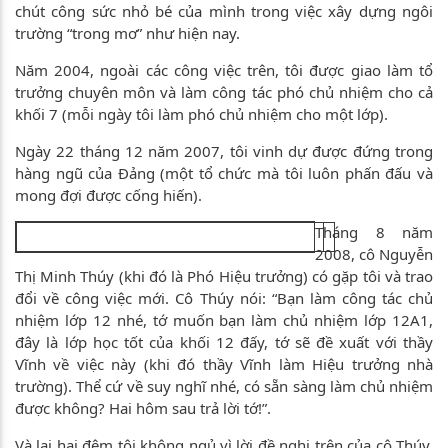
chút công sức nhỏ bé của mình trong việc xây dựng ngôi
trường “trong mơ” như hiện nay.
Năm 2004, ngoài các công việc trên, tôi được giao làm tổ
trưởng chuyên môn và làm công tác phó chủ nhiệm cho cả
khối 7 (mỗi ngày tôi làm phó chủ nhiệm cho một lớp).
Ngày 22 tháng 12 năm 2007, tôi vinh dự được đứng trong
hàng ngũ của Đảng (một tổ chức mà tôi luôn phấn đấu và
mong đợi được cống hiến).
Tháng 8 năm
2008, cô Nguyễn
Thị Minh Thúy (khi đó là Phó Hiệu trưởng) có gặp tôi và trao
đổi về công việc mới. Cô Thúy nói: “Bạn làm công tác chủ
nhiệm lớp 12 nhé, tớ muốn bạn làm chủ nhiệm lớp 12A1,
đây là lớp học tốt của khối 12 đấy, tớ sẽ đề xuất với thầy
Vĩnh về việc này (khi đó thầy Vĩnh làm Hiệu trưởng nhà
trường). Thể cứ về suy nghĩ nhé, có sẵn sàng làm chủ nhiệm
được không? Hai hôm sau trả lời tớ!”.
Và lại hai đêm tôi không ngủ vì lời đề nghị trên của cô Thúy.