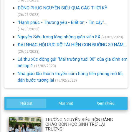
(10/08/2023)
ĐỒNG PHỤC NGUYỄN SIÊU QUA CÁC THỜI KỲ
(26/07/2023)
"Hạnh phúc - Thương yêu - Biết ơn - Tin cậy"...
(16/03/2023)
Nguyễn Siêu trong lòng những giáo viên 8X
(21/02/2023)
ĐẠI NHẠC HỘI RỰC RỠ TÁI HIỆN CON ĐƯỜNG 30 NĂM…
(20/02/2023)
Lá thư xúc động gửi “Mái trường tuổi 30” của gia đình em
bé lớp 1
(16/02/2023)
Nhà giáo lão thành truyền cảm hứng tiên phong mở lối,
dẫn bước tương lai
(16/02/2023)
Nổi bật
Mới nhất
Xem nhiều
TRƯỜNG NGUYỄN SIÊU RỘN RÀNG
CHÀO ĐÓN HỌC SINH TRỞ LẠI
TRƯỜNG