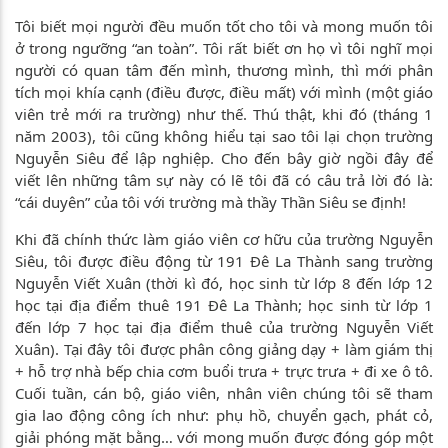
Tôi biết mọi người đều muốn tốt cho tôi và mong muốn tôi
ở trong ngưỡng “an toàn”. Tôi rất biết ơn họ vì tôi nghĩ mọi
người có quan tâm đến mình, thương mình, thì mới phân
tích mọi khía cạnh (điều được, điều mất) với mình (một giáo
viên trẻ mới ra trường) như thế. Thú thật, khi đó (tháng 1
năm 2003), tôi cũng không hiểu tại sao tôi lại chọn trường
Nguyễn Siêu để lập nghiệp. Cho đến bây giờ ngồi đây để
viết lên những tâm sự này có lẽ tôi đã có câu trả lời đó là:
“cái duyên” của tôi với trường mà thầy Thần Siêu se định!
Khi đã chính thức làm giáo viên cơ hữu của trường Nguyễn
Siêu, tôi được điều động từ 191 Đê La Thành sang trường
Nguyễn Viết Xuân (thời kì đó, học sinh từ lớp 8 đến lớp 12
học tại địa điểm thuê 191 Đê La Thành; học sinh từ lớp 1
đến lớp 7 học tại địa điểm thuê của trường Nguyễn Viết
Xuân). Tại đây tôi được phân công giảng dạy + làm giám thị
+ hỗ trợ nhà bếp chia cơm buổi trưa + trực trưa + đi xe ô tô.
Cuối tuần, cán bộ, giáo viên, nhân viên chúng tôi sẽ tham
gia lao động công ích như: phụ hồ, chuyển gạch, phát cỏ,
giải phóng mặt bằng… với mong muốn được đóng góp một