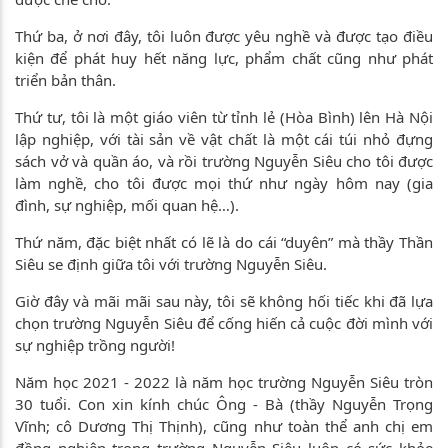
Thứ ba, ở nơi đây, tôi luôn được yêu nghề và được tạo điều
kiện để phát huy hết năng lực, phẩm chất cũng như phát
triển bản thân.
Thứ tư, tôi là một giáo viên từ tỉnh lẻ (Hòa Bình) lên Hà Nội
lập nghiệp, với tài sản về vật chất là một cái túi nhỏ đựng
sách vở và quần áo, và rồi trường Nguyễn Siêu cho tôi được
làm nghề, cho tôi được mọi thứ như ngày hôm nay (gia
đình, sự nghiệp, mối quan hệ…).
Thứ năm, đặc biệt nhất có lẽ là do cái “duyên” mà thầy Thần
Siêu se định giữa tôi với trường Nguyễn Siêu.
Giờ đây và mãi mãi sau này, tôi sẽ không hối tiếc khi đã lựa
chọn trường Nguyễn Siêu để cống hiến cả cuộc đời mình với
sự nghiệp trồng người!
Năm học 2021 - 2022 là năm học trường Nguyễn Siêu tròn
30 tuổi. Con xin kính chúc Ông - Bà (thầy Nguyễn Trọng
Vĩnh; cô Dương Thị Thịnh), cũng như toàn thể anh chị em
đồng nghiệp trong trường Nguyễn Siêu luôn có sức khỏe