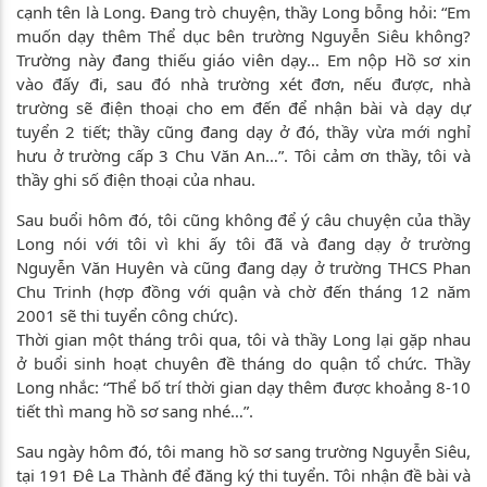
cạnh tên là Long. Đang trò chuyện, thầy Long bỗng hỏi: “Em
muốn dạy thêm Thể dục bên trường Nguyễn Siêu không?
Trường này đang thiếu giáo viên dạy… Em nộp Hồ sơ xin
vào đấy đi, sau đó nhà trường xét đơn, nếu được, nhà
trường sẽ điện thoại cho em đến để nhận bài và dạy dự
tuyển 2 tiết; thầy cũng đang dạy ở đó, thầy vừa mới nghỉ
hưu ở trường cấp 3 Chu Văn An…”. Tôi cảm ơn thầy, tôi và
thầy ghi số điện thoại của nhau.
Sau buổi hôm đó, tôi cũng không để ý câu chuyện của thầy
Long nói với tôi vì khi ấy tôi đã và đang dạy ở trường
Nguyễn Văn Huyên và cũng đang dạy ở trường THCS Phan
Chu Trinh (hợp đồng với quận và chờ đến tháng 12 năm
2001 sẽ thi tuyển công chức).
Thời gian một tháng trôi qua, tôi và thầy Long lại gặp nhau
ở buổi sinh hoạt chuyên đề tháng do quận tổ chức. Thầy
Long nhắc: “Thể bố trí thời gian dạy thêm được khoảng 8-10
tiết thì mang hồ sơ sang nhé…”.
Sau ngày hôm đó, tôi mang hồ sơ sang trường Nguyễn Siêu,
tại 191 Đê La Thành để đăng ký thi tuyển. Tôi nhận đề bài và