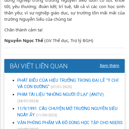
tốt; yêu thương; đoàn kết; trí tuệ, tất cả vì các con học sinh
thân yêu; vì sự nghiệp giáo dục, sự trường tồn mãi mãi của
trường Nguyễn Siêu của chúng ta!
Chân thành cảm tạ!
Nguyễn Ngọc Thể
(GV Thể dục, Trợ lý BGH)
BÀI VIẾT LIÊN QUAN
Xem thêm
PHÁT BIỂU CỦA HIỆU TRƯỞNG TRONG ĐẠI LỄ "Ý CHÍ
VÀ CON ĐƯỜNG"
(07/01/2025)
PHIM TÀI LIỆU "NHỮNG NGƯỜI Ở LẠI" (ANTV)
(28/07/2024)
11/9/1991: CÂU CHUYỆN MỞ TRƯỜNG NGUYỄN SIÊU
NGÀY ẤY
(11/09/2023)
VĂN PHÒNG PHẨM VÀ ĐỒ DÙNG HỌC TẬP CHO NSERS