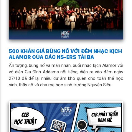
500 KHÁN GIẢ BÙNG NỔ VỚI ĐÊM NHẠC KỊCH
ALAMOR CỦA CÁC NS-ERS TÀI BA
Ấn tượng, bùng nổ và mãn nhãn, buổi nhạc kịch Alamor với
vở diễn Gia Đình Addams nổi tiếng, diễn ra vào đêm ngày
27/10 đã để lại nhiều dư âm khó quên cho toàn thể học
sinh, thầy cô và cha mẹ học sinh trường Nguyễn Siêu.