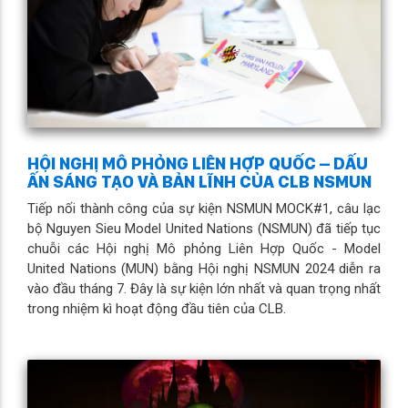
HỘI NGHỊ MÔ PHỎNG LIÊN HỢP QUỐC – DẤU
ẤN SÁNG TẠO VÀ BẢN LĨNH CỦA CLB NSMUN
Tiếp nối thành công của sự kiện NSMUN MOCK#1, câu lạc
bộ Nguyen Sieu Model United Nations (NSMUN) đã tiếp tục
chuỗi các Hội nghị Mô phỏng Liên Hợp Quốc - Model
United Nations (MUN) bằng Hội nghị NSMUN 2024 diễn ra
vào đầu tháng 7. Đây là sự kiện lớn nhất và quan trọng nhất
trong nhiệm kì hoạt động đầu tiên của CLB.