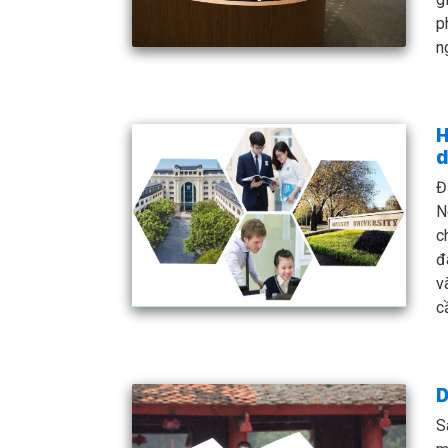
p
n
H
d
Đ
N
c
đ
v
c
D
S