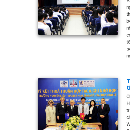
K
n
t
b
n
c
t
s
n
T
t
C
H
t
c
W