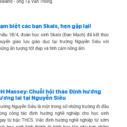
ealand - ông Tạ Văn Thông.
ạm biệt các bạn Skals, hẹn gặp lại!
hiều 18/4, đoàn học sinh Skals (Đan Mạch) đã kết thúc
huyến giao lưu giáo dục tại trường Nguyễn Siêu với
hững ấn tượng tốt đẹp và tình cảm nồng ấm.
H Massey: Chuỗi hội thảo Định hướng
ương lai tại Nguyễn Siêu
rường Nguyễn Siêu là một trong số những trường đi đầu
rong công tác định hướng nghề nghiệp cho học sinh
gay từ bậc THCS. Việc định hướng nghề nghiệp từ sớm
iúp học sinh hình thành lộ trình học tập phù hợp nhằm