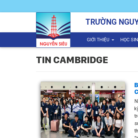
TRƯỜNG NGUY
GIỚI THIỆU
HỌC SI
TIN CAMBRIDGE
B
C
N
k
t
s
t