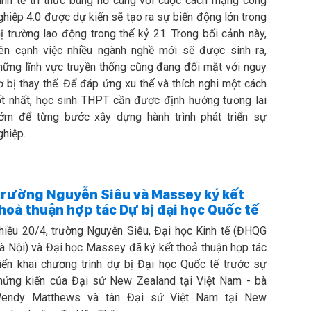
inh tế tri thức bùng nổ cùng với cuộc cách mạng công
ghiệp 4.0 được dự kiến sẽ tạo ra sự biến động lớn trong
hị trường lao động trong thế kỷ 21. Trong bối cảnh này,
ên cạnh việc nhiều ngành nghề mới sẽ được sinh ra,
hững lĩnh vực truyền thống cũng đang đối mặt với nguy
ơ bị thay thế. Để đáp ứng xu thế và thích nghi một cách
ốt nhất, học sinh THPT cần được định hướng tương lai
ớm để từng bước xây dựng hành trình phát triển sự
ghiệp.
rường Nguyễn Siêu và Massey ký kết
hoả thuận hợp tác Dự bị đại học Quốc tế
hiều 20/4, trường Nguyễn Siêu, Đại học Kinh tế (ĐHQG
à Nội) và Đại học Massey đã ký kết thoả thuận hợp tác
riển khai chương trình dự bị Đại học Quốc tế trước sự
hứng kiến của Đại sứ New Zealand tại Việt Nam - bà
endy Matthews và tân Đại sứ Việt Nam tại New