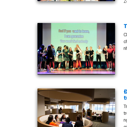
Z
T
C
c
n
Đ
t
T
t
n
g