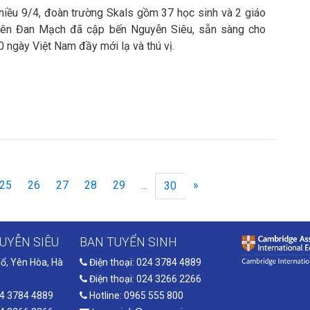
hiều 9/4, đoàn trường Skals gồm 37 học sinh và 2 giáo
iên Đan Mạch đã cập bến Nguyễn Siêu, sẵn sàng cho
0 ngày Việt Nam đầy mới lạ và thú vị.
rrent)
25
26
27
28
29
...
»
30
UYỄN SIÊU
BAN TUYỂN SINH
ổ, Yên Hòa, Hà
Điện thoại: 024 3784 4889
Điện thoại: 024 3266 2266
24 3784 4889
Hotline: 0965 555 800