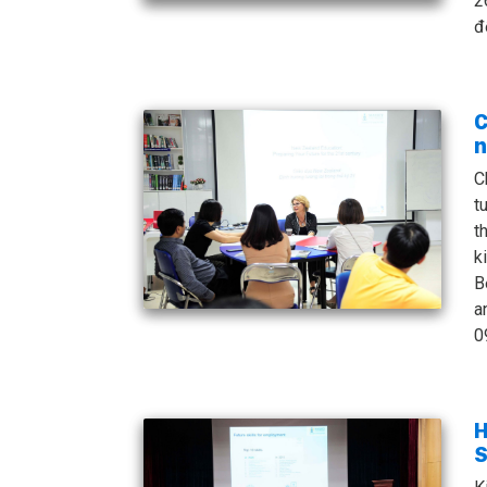
2
đ
C
n
C
t
t
k
B
a
0
H
S