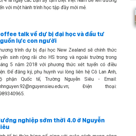
6/4 là ngày các bạn ấy tạm biệt Việt Nam để lên đường
ến với một hành trình học tập đầy mới mẻ.
offee talk về dự bị đại học và đầu tư
guồn lực con người
hương trình dự bị đại học New Zealand sẽ chính thức
uyển sinh rộng rãi cho HS trong và ngoài trường trong
háng 5 năm 2018 với phương thức xét tuyển có điều
iện. Để đăng ký, phụ huynh vui lòng liên hệ Cô Lan Anh,
ộ phận Quốc tế, Trường Nguyễn Siêu - Email:
nhnguyen.92@nguyensieu.edu.vn; Điện thoại:
989340965.
ướng nghiệp sớm thời 4.0 ở Nguyễn
iêu