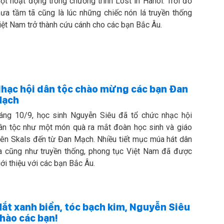
ột hoạt động trong chương trình Lost in Hanoi. Trời đổ
ưa tầm tã cũng là lúc những chiếc nón lá truyền thống
iệt Nam trở thành cứu cánh cho các bạn Bắc Âu.
hạc hội dân tộc chào mừng các bạn Đan
Mạch
áng 10/9, học sinh Nguyễn Siêu đã tổ chức nhạc hội
ân tộc như một món quà ra mắt đoàn học sinh và giáo
iên Skals đến từ Đan Mạch. Nhiều tiết mục múa hát dân
a cũng như truyền thống, phong tục Việt Nam đã được
iới thiệu với các bạn Bắc Âu.
ắt xanh biển, tóc bạch kim, Nguyễn Siêu
hào các bạn!