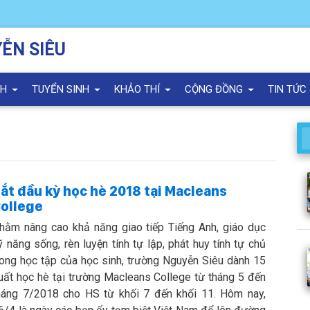
ỄN SIÊU
NH
TUYỂN SINH
KHẢO THÍ
CỘNG ĐỒNG
TIN TỨC
ắt đầu kỳ học hè 2018 tại Macleans
ollege
hằm nâng cao khả năng giao tiếp Tiếng Anh, giáo dục
ỹ năng sống, rèn luyện tính tự lập, phát huy tính tự chủ
rong học tập của học sinh, trường Nguyễn Siêu dành 15
uất học hè tại trường Macleans College từ tháng 5 đến
háng 7/2018 cho HS từ khối 7 đến khối 11. Hôm nay,