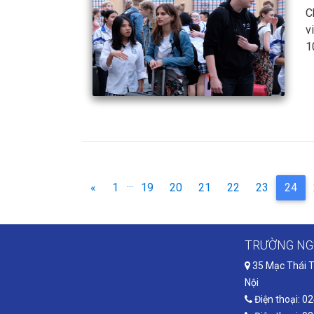
C
v
1
...
(cu
«
1
19
20
21
22
23
24
TRƯỜNG NG
35 Mạc Thái T
Nội
Điện thoại: 0