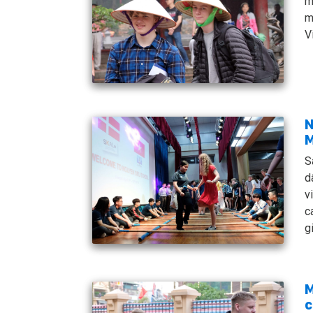
m
m
V
N
S
d
v
c
g
M
c