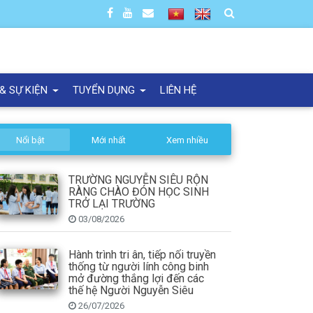
 & SỰ KIỆN
TUYỂN DỤNG
LIÊN HỆ
Nổi bật
Mới nhất
Xem nhiều
TRƯỜNG NGUYỄN SIÊU RỘN
RÀNG CHÀO ĐÓN HỌC SINH
TRỞ LẠI TRƯỜNG
03/08/2026
Hành trình tri ân, tiếp nối truyền
thống từ người lính công binh
mở đường thắng lợi đến các
thế hệ Người Nguyễn Siêu
26/07/2026