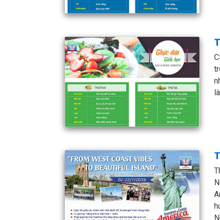
T
C
t
n
l
T
T
N
A
h
N