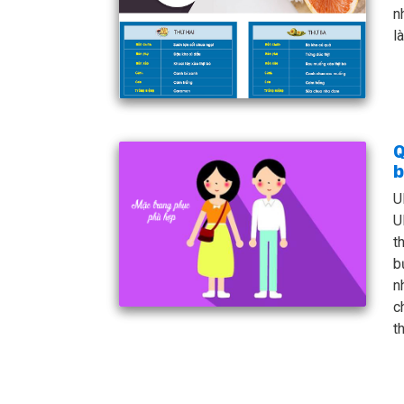
n
l
Q
b
U
U
t
b
n
c
t