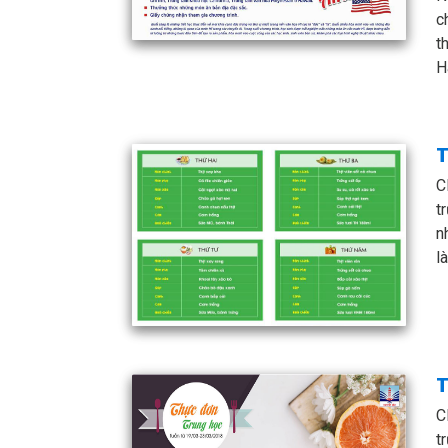
c
t
H
T
C
t
n
l
T
C
t