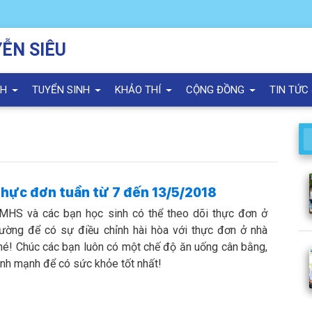
ỄN SIÊU
NH
TUYỂN SINH
KHẢO THÍ
CỘNG ĐỒNG
TIN TỨC
hực đơn tuần từ 7 đến 13/5/2018
MHS và các bạn học sinh có thể theo dõi thực đơn ở
rường để có sự điều chỉnh hài hòa với thực đơn ở nhà
hé! Chúc các bạn luôn có một chế độ ăn uống cân bằng,
ành mạnh để có sức khỏe tốt nhất!