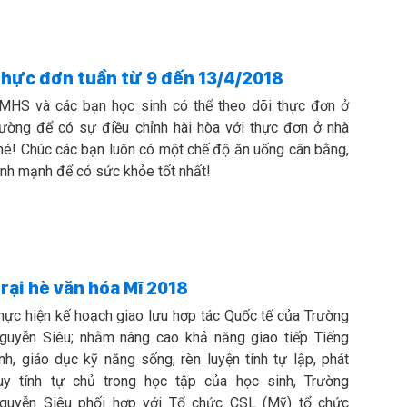
hực đơn tuần từ 9 đến 13/4/2018
MHS và các bạn học sinh có thể theo dõi thực đơn ở
rường để có sự điều chỉnh hài hòa với thực đơn ở nhà
hé! Chúc các bạn luôn có một chế độ ăn uống cân bằng,
ành mạnh để có sức khỏe tốt nhất!
rại hè văn hóa Mĩ 2018
hực hiện kế hoạch giao lưu hợp tác Quốc tế của Trường
guyễn Siêu; nhằm nâng cao khả năng giao tiếp Tiếng
nh, giáo dục kỹ năng sống, rèn luyện tính tự lập, phát
uy tính tự chủ trong học tập của học sinh, Trường
guyễn Siêu phối hợp với Tổ chức CSL (Mỹ) tổ chức