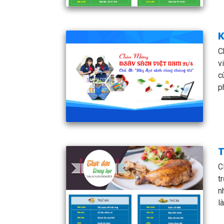
K
C
v
c
p
T
C
t
n
l