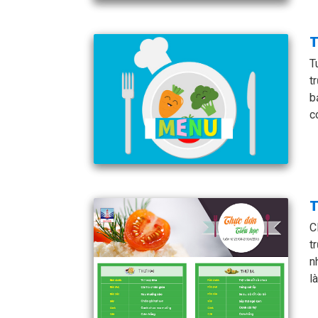
T
T
t
b
c
T
C
t
n
l