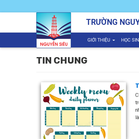
TRƯỜNG NGUY
GIỚI THIỆU
HỌC SI
TIN CHUNG
T
C
t
n
l