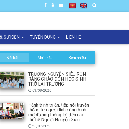
 & SỰ KIỆN
TUYỂN DỤNG
LIÊN HỆ
Nổi bật
Mới nhất
Xem nhiều
TRƯỜNG NGUYỄN SIÊU RỘN
RÀNG CHÀO ĐÓN HỌC SINH
TRỞ LẠI TRƯỜNG
03/08/2026
Hành trình tri ân, tiếp nối truyền
thống từ người lính công binh
mở đường thắng lợi đến các
thế hệ Người Nguyễn Siêu
26/07/2026