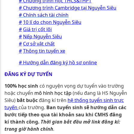
#
Chương trình học THCS&THPT
#
Chương trình Cambridge tại Nguyễn Siêu
#
Chính sách tài chính
#
10 lí do chọn Nguyễn Siêu
#
Giá trị cốt lõi
#
Nếp Nguyễn Siêu
#
Cơ sở vật chất
#
Thông tin tuyến xe
#
Hướng dẫn đăng ký hồ sơ online
ĐĂNG KÝ
DỰ TUYỂN
100% học sinh
có nguyện vọng dự tuyển vào trường
hoặc chuyển
mô hình học tập
(nếu đang là HS Nguyễn
Siêu)
bắt buộc
đăng kí trên
hệ thống tuyển sinh trực
tuyến
của trường.
Ban tuyển sinh sẽ hướng dẫn các
bước tiếp theo qua tài khoản sau khi CMHS đăng
kí thành công.
Thời gian bắt đầu mở link đăng kí:
trong giờ hành chính
.