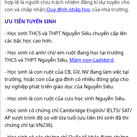
hợp lệ là người chịu trách nhiệm đăng kí dự tuyển cho
con và chấp nhận
Quy định nhập học
của nhà trường.
ƯU TIÊN TUYỂN SINH
- Học sinh THCS và THPT Nguyễn Siêu chuyển cấp lên
các bậc học cao hơn.
- Học sinh có anh/ chị/ em ruột đang học tại trường
THCS và THPT Nguyễn Siêu,
Mầm non-Ladybird
.
- Học sinh là con ruột của CB, GV, NV đang làm việc tại
trường, hoặc con của gia đình có nhiều đóng góp cho
sự nghiệp phát triển giáo dục của Nguyễn Siêu.
- Học sinh là con ruột của cựu học sinh Nguyễn Siêu.
- Học sinh có chứng chỉ Cambridge English/ IELTS/ SAT/
AP vượt trình độ so với lứa tuổi (ưu tiên thí sinh đã thi
chứng chỉ tại VN236).
- Học sinh có các chứng chỉ Quốc tế khác được chứng