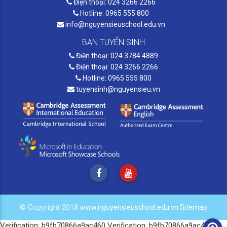
Điện thoại: 024 3266 2266
Hotline: 0965 555 800
info@nguyensieuschool.edu.vn
BAN TUYỂN SINH
Điện thoại: 024 3784 4889
Điện thoại: 024 3266 2266
Hotline: 0965 555 800
tuyensinh@nguyensieu.vn
© Copyright 2018
www.nguyensieuschool.edu.vn
Sitemap
Verification: b9fb70866a9ac460
Verification: b9fb70866a9ac460