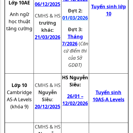
Lớp 10AE
06/12/2025
Tuyển sinh lớp
Đợt 2:
10
Anh ngữ
CMHS & HS
01
/03/2026
học thuật
trường
tăng cường
Đợt 3:
khác
:
Tháng
21
/03/2026
7/2026
(
Căn
cứ điểm thi
của Sở
GDĐT)
HS Nguyễn
Siêu:
Lớp 10
CMHS & HS
Cambridge
Nguyễn
Tuyển sinh
26/01 –
AS-A Levels
Siêu
:
10AS-A Levels
12/02/2026
(khóa 9)
20/12/2025
CMHS & HS