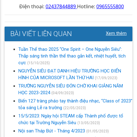
Điện thoại:
02437844889
Hotline:
0965555800
BÀI VIẾT LIÊN QUAN
Xem thêm
Tuần Thể thao 2025 “One Spirit – One Nguyễn Siêu”:
Thắp sáng tinh thần thể thao gắn kết, nhiệt huyết, tích
cực
(15/10/2025)
NGUYỄN SIÊU ĐẠT DANH HIỆU TRƯỜNG HỌC ĐIỂN
HÌNH CỦA MICROSOFT LẦN THỨ HAI
(17/09/2023)
TRƯỜNG NGUYỄN SIÊU ĐÓN CHỜ KHAI GIẢNG NĂM
HỌC 2023-2024
(04/09/2023)
Biến 127 tràng pháo tay thành điệu nhạc, “Class of 2023”
tỏa sáng Lễ ra trường
(22/05/2023)
15/5/2023: Ngày hội STEAM cấp Thành phố được tổ
chức tại Trường Nguyễn Siêu
(13/05/2023)
Nội san Tháp Bút - Tháng 4/2023
(01/05/2023)