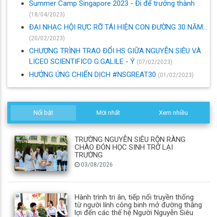
Summer Camp Singapore 2023 - Đi để trưởng thành
(18/04/2023)
ĐẠI NHẠC HỘI RỰC RỠ TÁI HIỆN CON ĐƯỜNG 30 NĂM…
(20/02/2023)
CHƯƠNG TRÌNH TRAO ĐỔI HS GIỮA NGUYỄN SIÊU VÀ
LICEO SCIENTIFICO G.GALILE - Ý
(07/02/2023)
HƯỞNG ỨNG CHIẾN DỊCH #NSGREAT30
(01/02/2023)
Nổi bật
Mới nhất
Xem nhiều
TRƯỜNG NGUYỄN SIÊU RỘN RÀNG
CHÀO ĐÓN HỌC SINH TRỞ LẠI
TRƯỜNG
03/08/2026
Hành trình tri ân, tiếp nối truyền thống
từ người lính công binh mở đường thắng
lợi đến các thế hệ Người Nguyễn Siêu