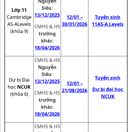
Nguyễn
Siêu
:
Lớp 11
13/12/2025
Cambridge
12/01 –
Tuyển sinh
AS-ALevels
30/01/2026
11AS-A Levels
CMHS & HS
(khóa 9)
trường
khác
:
18
/04/2026
CMHS & HS
Nguyễn
Siêu
:
Tuyển sinh
Dự bị Đại
13/12/2025
12/01 –
học
NCUK
Dự bị đại học
21/08/2026
CMHS & HS
(khóa 6)
NCUK
trường
khác
:
18
/04/2026
CMHS & HS