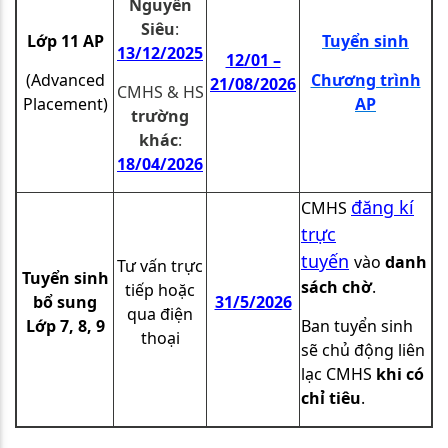
Nguyễn
Siêu
:
Lớp 11 AP
Tuyển sinh
13/12/2025
12/01 –
(Advanced
Chương trình
21/08/2026
CMHS & HS
Placement)
AP
trường
khác
:
18
/04/2026
đăng kí
CMHS
trực
tuyến
vào
danh
Tư vấn trực
Tuyển sinh
sách chờ
.
tiếp hoặc
bổ sung
31/5/2026
qua điện
Lớp 7, 8, 9
Ban tuyển sinh
thoại
sẽ chủ động liên
lạc CMHS
khi có
chỉ tiêu
.