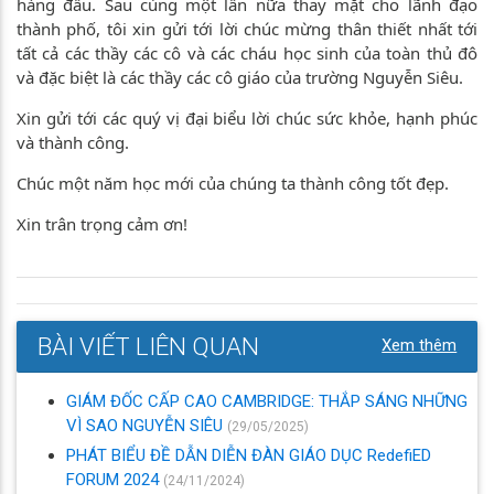
hàng đầu. Sau cùng một lần nữa thay mặt cho lãnh đạo
thành phố, tôi xin gửi tới lời chúc mừng thân thiết nhất tới
tất cả các thầy các cô và các cháu học sinh của toàn thủ đô
và đặc biệt là các thầy các cô giáo của trường Nguyễn Siêu.
Xin gửi tới các quý vị đại biểu lời chúc sức khỏe, hạnh phúc
và thành công.
Chúc một năm học mới của chúng ta thành công tốt đẹp.
Xin trân trọng cảm ơn!
BÀI VIẾT LIÊN QUAN
Xem thêm
GIÁM ĐỐC CẤP CAO CAMBRIDGE: THẮP SÁNG NHỮNG
VÌ SAO NGUYỄN SIÊU
(29/05/2025)
PHÁT BIỂU ĐỀ DẪN DIỄN ĐÀN GIÁO DỤC RedefiED
FORUM 2024
(24/11/2024)