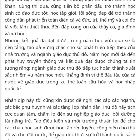
khăn. Cùng thi đua, cùng tiến bộ phấn đấu trở thành học
sinh có đạo đức tốt, học tập giỏi, lối sống đẹp để trở thành
công dân phát triển toàn diện cả về đức, trí, thể mỹ và coi đó
là việc làm thiết thực đền đáp công ơn của thầy cô, gia đình
và xã hội.
Những kết quả đã đạt được trong năm học vừa qua sẽ là
nền tảng, tạo đà vững chắc cho sự phát triển tiếp theo của
nhà trường và ngành giáo dục thủ đô. Năm học mới đã đến
phát huy truyền thống và kết quả đạt được chúng ta tin
tưởng rằng: ngành giáo dục thủ đô tiếp tục hoàn thành xuất
sắc nhiệm vụ năm học mới. Khẳng định vị thế đầu tàu của cả
nước về giáo dục trong xu thế toàn cầu hóa và hội nhập
quốc tế.
Nhân dịp này tôi cũng xin được đề nghị các cấp các ngành,
các bậc phụ huynh và các tầng lớp nhân dân Thủ đô hãy tích
cực quan tâm, chăm lo đến sự nghiệp giáo dục, bồi dưỡng
tài năng trẻ. Tạo điều kiện và môi trường thuận lợi để cho
các cháu học sinh được học tập rèn luyện, cống hiến cho thủ
đô và cho đất nước, để giáo dục thực sự trở thành quốc sách