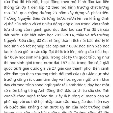
của Thủ đô Hà Nội, hoạt động theo mô hình đào tạo liên
thông từ lớp 1 đến lớp 12 theo mô hình trường chất lượng
cao. Trải qua chặng đường 23 năm xây dựng và phát triển.
Trường Nguyễn Siêu đã từng bước vươn lên và khẳng định
vị thế của mình và có nhiều đóng góp quan trọng vào thành
tựu chung của ngành giáo dục đào tạo của Thủ đô và của
đất nước. Đặc biệt năm học 2013-2014, thầy và trò trường
Nguyễn Siêu cũng đã đạt những thành tích nổi bật như tỷ lệ
học sinh đỗ tốt nghiệp các cấp đạt 100%; học sinh xếp học
lực khá và giỏi ở các cấp đạt 84% trở lên; riêng cấp tiểu học
là 100% học sinh khá giỏi. Trong các kỳ thi quốc tế cũng như
thi học sinh giỏi trong nước đạt 187 giải, trong đó: có 2 giải
quốc tế; 8 giải quốc gia và 27 giải của thành phố. Bên cạnh
việc đào tạo theo chương trình đổi mới của Bộ Giáo dục nhà
trường cũng rất quan tâm dạy và học ngoại ngữ, triển khai
dạy chương trình song ngữ quốc tế Cambridge, dạy học một
số môn bằng tiếng Anh đồng thời đầu tư chiều sâu cho lĩnh
vực về công nghệ thông tin. Đây là hướng đi mạnh dạn và
phù hợp với xu thế hội nhập toàn cầu hóa giáo dục hiện nay
và bước đầu khẳng định được uy tín của một trường chất
lượng cao, sẵn sàng hội nhập quốc tế. Trường cũng đã tập