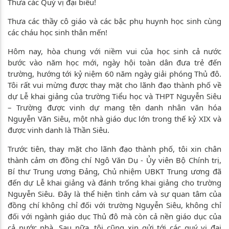
Thưa các Quý vị đại biểu!
Thưa các thầy cô giáo và các bậc phụ huynh học sinh cùng
các cháu học sinh thân mến!
Hôm nay, hòa chung với niềm vui của học sinh cả nước
bước vào năm học mới, ngày hội toàn dân đưa trẻ đến
trường, hướng tới kỷ niệm 60 năm ngày giải phóng Thủ đô.
Tôi rất vui mừng được thay mặt cho lãnh đạo thành phố về
dự Lễ khai giảng của trường Tiểu học và THPT Nguyễn Siêu
– Trường được vinh dự mang tên danh nhân văn hóa
Nguyễn Văn Siêu, một nhà giáo dục lớn trong thế kỷ XIX và
được vinh danh là Thần Siêu.
Trước tiên, thay mặt cho lãnh đạo thành phố, tôi xin chân
thành cảm ơn đồng chí Ngô Văn Dụ - Ủy viên Bộ Chính trị,
Bí thư Trung ương Đảng, Chủ nhiệm UBKT Trung ương đã
đến dự Lễ khai giảng và đánh trống khai giảng cho trường
Nguyễn Siêu. Đây là thể hiện tình cảm và sự quan tâm của
đồng chí không chỉ đối với trường Nguyễn Siêu, không chỉ
đối với ngành giáo dục Thủ đô mà còn cả nền giáo dục của
cả nước nhà. Sau nữa, tôi cũng xin gửi tới các quý vị đại