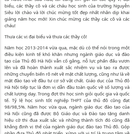
biểu, các thầy cô và các cháu học sinh của trường Nguyễn
Siêu lời chào và lời chúc mừng tốt đẹp nhất nhân dịp khai
giảng năm học mới! Xin chúc mừng các thầy các cô và các
cháu!
Thưa các vị đại biểu và thưa các thầy cô!
Năm học 2013-2014 vừa qua, mặc dù có thể nói trong một
điều kiện kinh tế khó khăn nhưng ngành giáo dục và đào
tạo của Thủ đô Hà Nội vẫn cố gắng, nỗ lực phấn đấu vươn
lên và đã hoàn thành xuất sắc nhiệm vụ và tạo ra được
những chuyển biến rõ nét về mặt chất lượng, cũng như là về
mặt đào tạo về đầu tư cơ sở vật chất. Giáo dục của Thủ đô
Hà Nội tiếp tục là đơn vị dẫn đầu toàn quốc về số lượng và
chất lượng dạy. Trong đợt thi học sinh giỏi quốc gia và quốc
tế. Tỷ lệ học sinh tốt nghiệp THPT của thủ đô cũng đạt
98/98,5%. Năm học vừa qua, ngành giáo dục đào tạo của
Hà Nội cũng đã được Bộ Giáo dục và Đào tạo tặng danh
hiệu cờ thi đua xuất sắc và những thành tích đó cũng đã
khẳng định vị thế của ngành giáo dục đào tạo Thủ đô. Góp
phần đưa Thủ đô phát triển, xứng với vị trí là trung tâm về