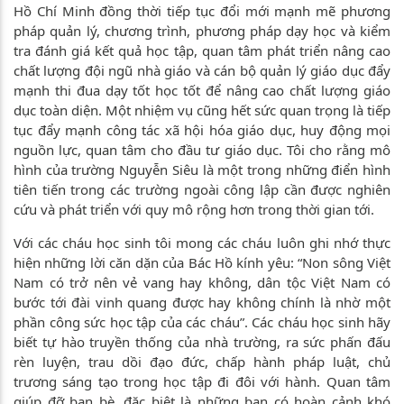
Hồ Chí Minh đồng thời tiếp tục đổi mới mạnh mẽ phương
pháp quản lý, chương trình, phương pháp dạy học và kiểm
tra đánh giá kết quả học tập, quan tâm phát triển nâng cao
chất lượng đội ngũ nhà giáo và cán bộ quản lý giáo dục đẩy
mạnh thi đua dạy tốt học tốt để nâng cao chất lượng giáo
dục toàn diện. Một nhiệm vụ cũng hết sức quan trọng là tiếp
tục đẩy mạnh công tác xã hội hóa giáo dục, huy động mọi
nguồn lực, quan tâm cho đầu tư giáo dục. Tôi cho rằng mô
hình của trường Nguyễn Siêu là một trong những điển hình
tiên tiến trong các trường ngoài công lập cần được nghiên
cứu và phát triển với quy mô rộng hơn trong thời gian tới.
Với các cháu học sinh tôi mong các cháu luôn ghi nhớ thực
hiện những lời căn dặn của Bác Hồ kính yêu: “Non sông Việt
Nam có trở nên vẻ vang hay không, dân tộc Việt Nam có
bước tới đài vinh quang được hay không chính là nhờ một
phần công sức học tập của các cháu”. Các cháu học sinh hãy
biết tự hào truyền thống của nhà trường, ra sức phấn đấu
rèn luyện, trau dồi đạo đức, chấp hành pháp luật, chủ
trương sáng tạo trong học tập đi đôi với hành. Quan tâm
giúp đỡ bạn bè, đặc biệt là những bạn có hoàn cảnh khó