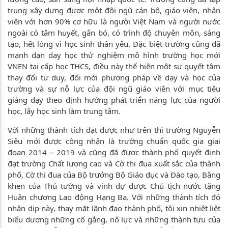
trung xây dựng được một đội ngũ cán bộ, giáo viên, nhân
viên với hơn 90% cơ hữu là người Việt Nam và người nước
ngoài có tâm huyết, gắn bó, có trình độ chuyên môn, sáng
tạo, hết lòng vì học sinh thân yêu. Đặc biệt trường cũng đã
mạnh dạn dạy học thử nghiệm mô hình trường học mới
VNEN tại cấp học THCS, điều này thể hiện một sự quyết tâm
thay đổi tư duy, đổi mới phương pháp về dạy và học của
trường và sự nỗ lực của đội ngũ giáo viên với mục tiêu
giảng dạy theo định hướng phát triển năng lực của người
học, lấy học sinh làm trung tâm.
Với những thành tích đạt được như trên thì trường Nguyễn
Siêu mới được công nhận là trường chuẩn quốc gia giai
đoạn 2014 – 2019 và cũng đã được thành phố quyết định
đạt trường Chất lượng cao và Cờ thi đua xuất sắc của thành
phố, Cờ thi đua của Bộ trưởng Bộ Giáo dục và Đào tạo, Bằng
khen của Thủ tướng và vinh dự được Chủ tịch nước tặng
Huân chương Lao động Hạng Ba. Với những thành tích đó
nhân dịp này, thay mặt lãnh đạo thành phố, tôi xin nhiệt liệt
biểu dương những cố gắng, nỗ lực và những thành tựu của