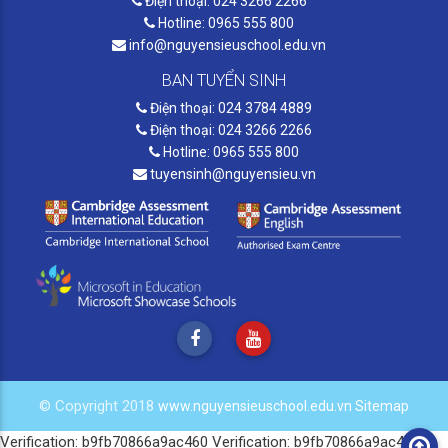
Điện thoại: 024 3266 2266
Hotline: 0965 555 800
info@nguyensieuschool.edu.vn
BAN TUYỂN SINH
Điện thoại: 024 3784 4889
Điện thoại: 024 3266 2266
Hotline: 0965 555 800
tuyensinh@nguyensieu.vn
© Copyright 2018
www.nguyensieuschool.edu.vn
Sitemap
Verification: b9fb70866a9ac460
Verification: b9fb70866a9ac460