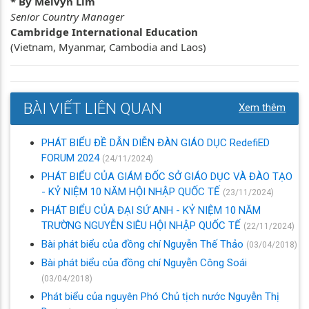
* By Melvyn Lim
Senior Country Manager
Cambridge International Education
(Vietnam, Myanmar, Cambodia and Laos)
BÀI VIẾT LIÊN QUAN
Xem thêm
PHÁT BIỂU ĐỀ DẪN DIỄN ĐÀN GIÁO DỤC RedefiED
FORUM 2024
(24/11/2024)
PHÁT BIỂU CỦA GIÁM ĐỐC SỞ GIÁO DỤC VÀ ĐÀO TẠO
- KỶ NIỆM 10 NĂM HỘI NHẬP QUỐC TẾ
(23/11/2024)
PHÁT BIỂU CỦA ĐẠI SỨ ANH - KỶ NIỆM 10 NĂM
TRƯỜNG NGUYỄN SIÊU HỘI NHẬP QUỐC TẾ
(22/11/2024)
Bài phát biểu của đồng chí Nguyễn Thế Thảo
(03/04/2018)
Bài phát biểu của đồng chí Nguyễn Công Soái
(03/04/2018)
Phát biểu của nguyên Phó Chủ tịch nước Nguyễn Thị