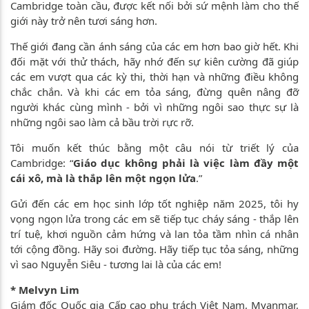
Cambridge toàn cầu, được kết nối bởi sứ mệnh làm cho thế
giới này trở nên tươi sáng hơn.
Thế giới đang cần ánh sáng của các em hơn bao giờ hết. Khi
đối mặt với thử thách, hãy nhớ đến sự kiên cường đã giúp
các em vượt qua các kỳ thi, thời hạn và những điều không
chắc chắn. Và khi các em tỏa sáng, đừng quên nâng đỡ
người khác cùng mình - bởi vì những ngôi sao thực sự là
những ngôi sao làm cả bầu trời rực rỡ.
Tôi muốn kết thúc bằng một câu nói từ triết lý của
Cambridge: “
Giáo dục không phải là việc làm đầy một
cái xô, mà là thắp lên một ngọn lửa
.”
Gửi đến các em học sinh lớp tốt nghiệp năm 2025, tôi hy
vọng ngọn lửa trong các em sẽ tiếp tục cháy sáng - thắp lên
trí tuệ, khơi nguồn cảm hứng và lan tỏa tầm nhìn cá nhân
tới cộng đồng. Hãy soi đường. Hãy tiếp tục tỏa sáng, những
vì sao Nguyễn Siêu - tương lai là của các em!
* Melvyn Lim
Giám đốc Quốc gia Cấp cao phụ trách Việt Nam, Myanmar,