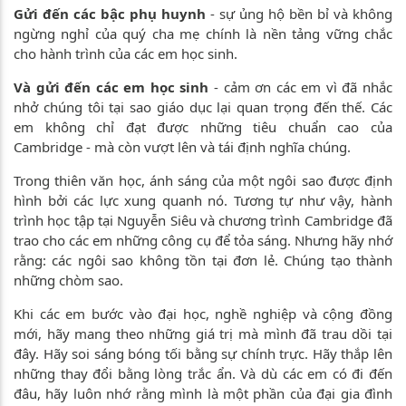
Gửi đến các bậc phụ huynh
- sự ủng hộ bền bỉ và không
ngừng nghỉ của quý cha mẹ chính là nền tảng vững chắc
cho hành trình của các em học sinh.
Và gửi đến các em học sinh
- cảm ơn các em vì đã nhắc
nhở chúng tôi tại sao giáo dục lại quan trọng đến thế. Các
em không chỉ đạt được những tiêu chuẩn cao của
Cambridge - mà còn vượt lên và tái định nghĩa chúng.
Trong thiên văn học, ánh sáng của một ngôi sao được định
hình bởi các lực xung quanh nó. Tương tự như vậy, hành
trình học tập tại Nguyễn Siêu và chương trình Cambridge đã
trao cho các em những công cụ để tỏa sáng. Nhưng hãy nhớ
rằng: các ngôi sao không tồn tại đơn lẻ. Chúng tạo thành
những chòm sao.
Khi các em bước vào đại học, nghề nghiệp và cộng đồng
mới, hãy mang theo những giá trị mà mình đã trau dồi tại
đây. Hãy soi sáng bóng tối bằng sự chính trực. Hãy thắp lên
những thay đổi bằng lòng trắc ẩn. Và dù các em có đi đến
đâu, hãy luôn nhớ rằng mình là một phần của đại gia đình