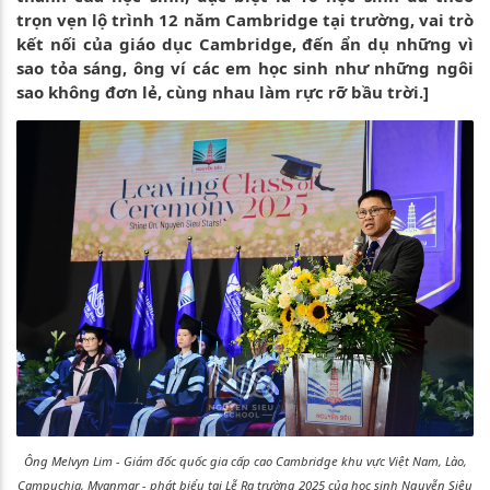
trọn vẹn lộ trình 12 năm Cambridge tại trường, vai trò
kết nối của giáo dục Cambridge, đến ẩn dụ những vì
sao tỏa sáng, ông ví các em học sinh như những ngôi
sao không đơn lẻ, cùng nhau làm rực rỡ bầu trời.]
Ông Melvyn Lim - Giám đốc quốc gia cấp cao Cambridge khu vực Việt Nam, Lào,
Campuchia, Myanmar - phát biểu tại Lễ Ra trường 2025 của học sinh Nguyễn Siêu