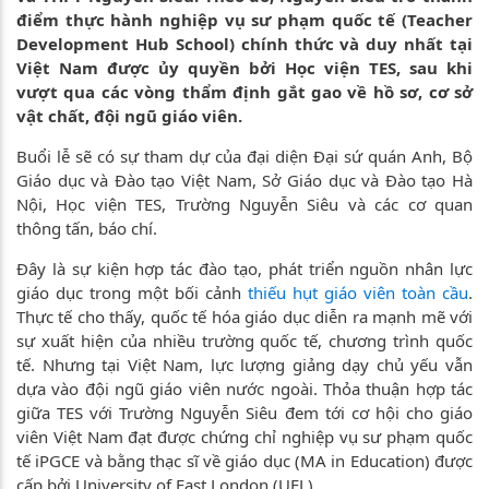
điểm thực hành nghiệp vụ sư phạm quốc tế (Teacher
Development Hub School) chính thức và duy nhất tại
Việt Nam được ủy quyền bởi Học viện TES, sau khi
vượt qua các vòng thẩm định gắt gao về hồ sơ, cơ sở
vật chất, đội ngũ giáo viên.
Buổi lễ sẽ có sự tham dự của đại diện Đại sứ quán Anh, Bộ
Giáo dục và Đào tạo Việt Nam, Sở Giáo dục và Đào tạo Hà
Nội, Học viện TES, Trường Nguyễn Siêu và các cơ quan
thông tấn, báo chí.
Đây là sự kiện hợp tác đào tạo, phát triển nguồn nhân lực
giáo dục trong một bối cảnh
thiếu hụt giáo viên toàn cầu
.
Thực tế cho thấy, quốc tế hóa giáo dục diễn ra mạnh mẽ với
sự xuất hiện của nhiều trường quốc tế, chương trình quốc
tế. Nhưng tại Việt Nam, lực lượng giảng dạy chủ yếu vẫn
dựa vào đội ngũ giáo viên nước ngoài. Thỏa thuận hợp tác
giữa TES với Trường Nguyễn Siêu đem tới cơ hội cho giáo
viên Việt Nam đạt được chứng chỉ nghiệp vụ sư phạm quốc
tế iPGCE và bằng thạc sĩ về giáo dục (MA in Education) được
cấp bởi University of East London (UEL).