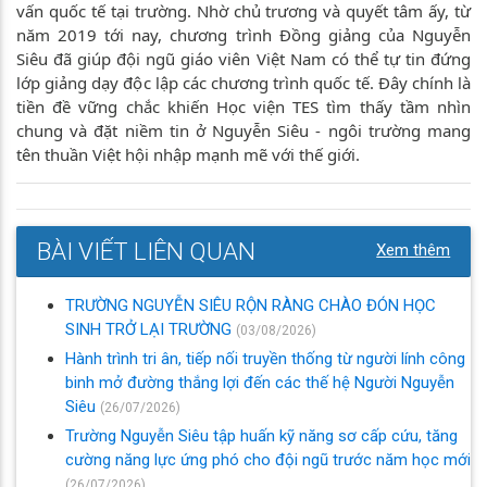
vấn quốc tế tại trường. Nhờ chủ trương và quyết tâm ấy, từ
năm 2019 tới nay, chương trình Đồng giảng của Nguyễn
Siêu đã giúp đội ngũ giáo viên Việt Nam có thể tự tin đứng
lớp giảng dạy độc lập các chương trình quốc tế. Đây chính là
tiền đề vững chắc khiến Học viện TES tìm thấy tầm nhìn
chung và đặt niềm tin ở Nguyễn Siêu - ngôi trường mang
tên thuần Việt hội nhập mạnh mẽ với thế giới.
BÀI VIẾT LIÊN QUAN
Xem thêm
TRƯỜNG NGUYỄN SIÊU RỘN RÀNG CHÀO ĐÓN HỌC
SINH TRỞ LẠI TRƯỜNG
(03/08/2026)
Hành trình tri ân, tiếp nối truyền thống từ người lính công
binh mở đường thắng lợi đến các thế hệ Người Nguyễn
Siêu
(26/07/2026)
Trường Nguyễn Siêu tập huấn kỹ năng sơ cấp cứu, tăng
cường năng lực ứng phó cho đội ngũ trước năm học mới
(26/07/2026)