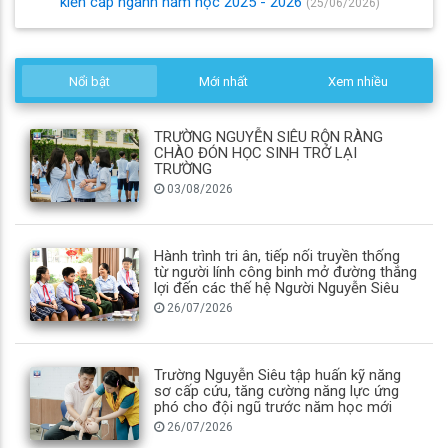
kiến cấp ngành năm học 2025 - 2026
(25/06/2026)
Nổi bật
Mới nhất
Xem nhiều
TRƯỜNG NGUYỄN SIÊU RỘN RÀNG
CHÀO ĐÓN HỌC SINH TRỞ LẠI
TRƯỜNG
03/08/2026
Hành trình tri ân, tiếp nối truyền thống
từ người lính công binh mở đường thắng
lợi đến các thế hệ Người Nguyễn Siêu
26/07/2026
Trường Nguyễn Siêu tập huấn kỹ năng
sơ cấp cứu, tăng cường năng lực ứng
phó cho đội ngũ trước năm học mới
26/07/2026