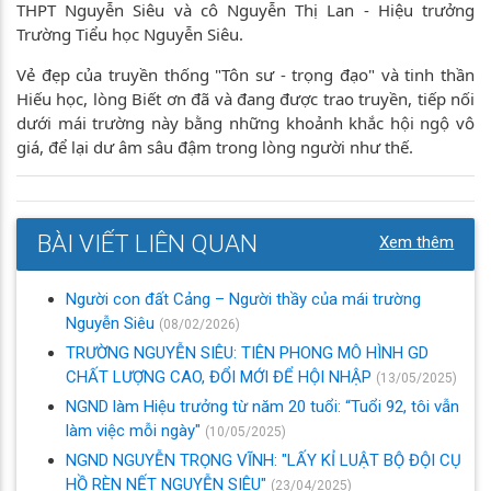
THPT Nguyễn Siêu và cô Nguyễn Thị Lan - Hiệu trưởng
Trường Tiểu học Nguyễn Siêu.
Vẻ đẹp của truyền thống "Tôn sư - trọng đạo" và tinh thần
Hiếu học, lòng Biết ơn đã và đang được trao truyền, tiếp nối
dưới mái trường này bằng những khoảnh khắc hội ngộ vô
giá, để lại dư âm sâu đậm trong lòng người như thế.
BÀI VIẾT LIÊN QUAN
Xem thêm
Người con đất Cảng – Người thầy của mái trường
Nguyễn Siêu
(08/02/2026)
TRƯỜNG NGUYỄN SIÊU: TIÊN PHONG MÔ HÌNH GD
CHẤT LƯỢNG CAO, ĐỔI MỚI ĐỂ HỘI NHẬP
(13/05/2025)
NGND làm Hiệu trưởng từ năm 20 tuổi: “Tuổi 92, tôi vẫn
làm việc mỗi ngày"
(10/05/2025)
NGND NGUYỄN TRỌNG VĨNH: "LẤY KỈ LUẬT BỘ ĐỘI CỤ
HỒ RÈN NẾT NGUYỄN SIÊU"
(23/04/2025)