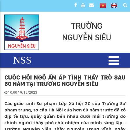
TRƯỜNG
NGUYỄN SIÊU
NSS
CUỘC HỘI NGỘ ẤM ÁP TÌNH THẦY TRÒ SAU
60 NĂM TẠI TRƯỜNG NGUYỄN SIÊU
10:00 19/12/2023
Các giáo sinh Sư phạm Lớp Xã hội 2C của Trường Sư
phạm trung, sơ cấp Hà Nội của hơn 60 năm trước đã có
dịp tề tựu, quây quần bên nhau dưới mái trường do
chính người thầy phó chủ nhiệm của mình sáng lập -
Trường Nguyễn Siêu, thầy Nguyễn Trọng Vĩnh, ngày