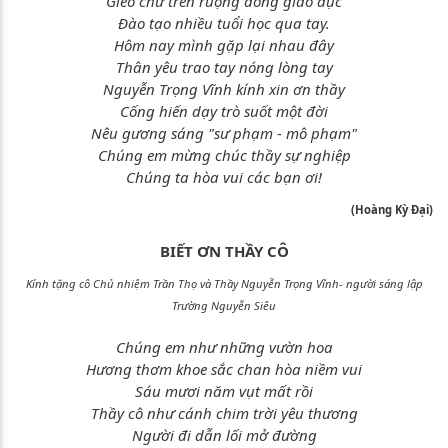
Gieo chữ trên ruộng đồng giáo dục
Đào tạo nhiều tuổi học qua tay.
Hôm nay mình gặp lại nhau đây
Thân yêu trao tay nóng lòng tay
Nguyễn Trọng Vĩnh kính xin ơn thầy
Cống hiến dạy trò suốt một đời
Nêu gương sáng "sư phạm - mô phạm"
Chúng em mừng chúc thầy sự nghiệp
Chúng ta hòa vui các bạn ơi!
(Hoàng Kỳ Đại)
BIẾT ƠN THẦY CÔ
Kính tặng cô Chủ nhiệm Trần Thọ và Thầy Nguyễn Trọng Vĩnh- người sáng lập
Trường Nguyễn Siêu
Chúng em như những vườn hoa
Hương thơm khoe sắc chan hòa niềm vui
Sáu mươi năm vụt mất rồi
Thầy cô như cánh chim trời yêu thương
Người đi dẫn lối mở đường