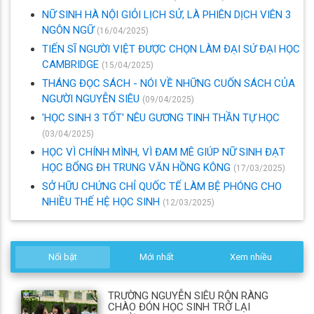
NỮ SINH HÀ NỘI GIỎI LỊCH SỬ, LÀ PHIÊN DỊCH VIÊN 3
NGÔN NGỮ
(16/04/2025)
TIẾN SĨ NGƯỜI VIỆT ĐƯỢC CHỌN LÀM ĐẠI SỨ ĐẠI HỌC
CAMBRIDGE
(15/04/2025)
THÁNG ĐỌC SÁCH - NÓI VỀ NHỮNG CUỐN SÁCH CỦA
NGƯỜI NGUYỄN SIÊU
(09/04/2025)
'HỌC SINH 3 TỐT' NÊU GƯƠNG TINH THẦN TỰ HỌC
(03/04/2025)
HỌC VÌ CHÍNH MÌNH, VÌ ĐAM MÊ GIÚP NỮ SINH ĐẠT
HỌC BỔNG ĐH TRUNG VĂN HỒNG KÔNG
(17/03/2025)
SỞ HỮU CHỨNG CHỈ QUỐC TẾ LÀM BỆ PHÓNG CHO
NHIỀU THẾ HỆ HỌC SINH
(12/03/2025)
Nổi bật
Mới nhất
Xem nhiều
TRƯỜNG NGUYỄN SIÊU RỘN RÀNG
CHÀO ĐÓN HỌC SINH TRỞ LẠI