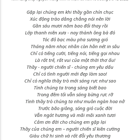
Gặp lại chúng em khi thầy gần chín chục
Xúc động trào dâng chẳng nói nên lời
Gần sáu mươi năm bao đổi thay rồi
Lớp thanh niên xưa - nay thành ông bà đó
Tóc đỏ bạc màu pha sương gió
Tháng năm nhọc nhằn còn hằn nét in sâu
Chỉ có tiếng cười, tiếng nói, tiếng gọi nhau
Là rất trẻ, rất vui của một thời thơ ấu!
Thầy - người chiến sĩ - chúng em yêu dấu
Chỉ có tình người mới đẹp làm sao!
Chỉ có nghĩa thầy trò mới sáng rực như sao
Tình chúng ta trong sáng biết bao
Trong đêm tối vẫn sáng bừng rực rỡ
Tình thầy trò chúng ta như muôn ngàn hoa nở
Trước bão giông, sóng gió cuộc đời
Vẫn ngát hương và mãi mãi xanh tươi
Cảm ơn đời cho chúng em gặp lại
Thầy của chúng em – người chiến sĩ kiên cường
Giàu chữ hi sinh và rất đỗi yêu thương