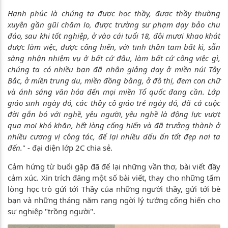
Hạnh phúc là chúng ta được học thầy, được thầy thường
xuyên gần gũi chăm lo, được trường sư phạm dạy bảo chu
đáo, sau khi tốt nghiệp, ở vào cái tuổi 18, đôi mươi khao khát
được làm việc, được cống hiến, với tinh thần tam bất kì, sẵn
sàng nhận nhiệm vụ ở bất cứ đâu, làm bất cứ công việc gì,
chúng ta có nhiều bạn đã nhận giảng dạy ở miền núi Tây
Bắc, ở miền trung du, miền đồng bằng, ở đô thị, đem con chữ
và ánh sáng văn hóa đến mọi miền Tổ quốc đang cần. Lớp
giáo sinh ngày đó, các thầy cô giáo trẻ ngày đó, đã cả cuộc
đời gắn bó với nghề, yêu người, yêu nghề là động lực vượt
qua mọi khó khăn, hết lòng cống hiến và đã trưởng thành ở
nhiều cương vị công tác, để lại nhiều dấu ấn tốt đẹp nơi ta
đến.
" - đại diện lớp 2C chia sẻ.
Cảm hứng từ buổi gặp đã để lại những vần thơ, bài viết đầy
cảm xúc. Xin trích đăng một số bài viết, thay cho những tấm
lòng học trò gửi tới Thầy của những người thầy, gửi tới bè
bạn và những tháng năm rạng ngời lý tưởng cống hiến cho
sự nghiệp "trồng người".