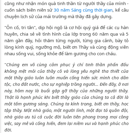
cũng như nhận món quà tinh thần từ người thầy của mình -
cuốn sách biên niên sử
30 năm Sáng cùng thời gian
, kể câu
chuyện lịch sử của mái trường mà thầy đã gây dựng.
"Ôn cố, tri tân", dịp hội ngộ là cơ hội quý giá để các cụ hàn
huyên, chia sẻ về tình hình của lớp trong 60 năm qua và 5
năm gần đây, hỏi thăm từng người, từng gia cảnh, bày tỏ
lòng kính quý, ngưỡng mộ, biết ơn Thầy và cùng động viên
nhau sống vui, sống khỏe để làm gương cho con cháu.
"
Chúng em vô cùng cảm phục ý chí tinh thần phấn đấu
không mệt mỏi của thầy cô và lòng yêu nghề tha thiết của
một thầy giáo luôn luôn muốn cống hiến sức mình cho dân
tộc, cho đất nước, cho sự nghiệp trồng người… Đến đây, ở nơi
này, hôm nay là buổi gặp gỡ thầy của những người thầy.
Thật là hạnh phúc khi biết thầy giáo của chúng ta cả đời là
một tấm gương sáng. Chúng ta kính trọng, biết ơn thầy, học
tập thầy. Một nhà giáo, một người lính, một đại tá quân đội,
nhà giáo ưu tú cả cuộc đời luôn tiên phong trong mọi công
việc, say mê và cống hiến, đem lại niềm vui và hạnh phúc cho
đời.