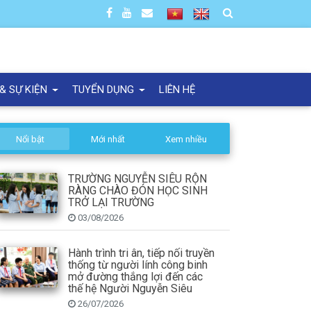
 & SỰ KIỆN
TUYỂN DỤNG
LIÊN HỆ
Nổi bật
Mới nhất
Xem nhiều
TRƯỜNG NGUYỄN SIÊU RỘN
RÀNG CHÀO ĐÓN HỌC SINH
TRỞ LẠI TRƯỜNG
03/08/2026
Hành trình tri ân, tiếp nối truyền
thống từ người lính công binh
mở đường thắng lợi đến các
thế hệ Người Nguyễn Siêu
26/07/2026