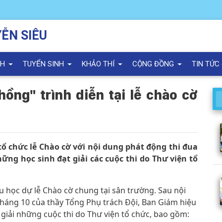
ỄN SIÊU
NH
TUYỂN SINH
KHẢO THÍ
CỘNG ĐỒNG
TIN TỨC
 hồng" trình diễn tại lễ chào cờ
tổ chức lễ Chào cờ với nội dung phát động thi đua
ững học sinh đạt giải các cuộc thi do Thư viện tổ
ểu học dự lễ Chào cờ chung tại sân trường. Sau nội
tháng 10 của thầy Tổng Phụ trách Đội, Ban Giám hiệu
giải những cuộc thi do Thư viện tổ chức, bao gồm: