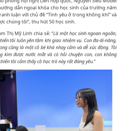
mô phỏng hội nghị Liên hợp quốc, Nguyễn Siêu Model
 hướng dẫn ngoại khóa cho học sinh của trường năm
ranh luận với chủ đề “Tình yêu ở trong không khí” và
c chúng tôi”, thu hút 50 học sinh.
m Thị Mỹ Linh chia sẻ: “
Là một học sinh ngoan ngoãn,
khiến tôi luôn yên tâm khi giao nhiệm vụ. Con đa-di-năng,
ong cũng là một cô bé khá nhạy cảm và dễ xúc động. Tôi
g kìm được nước mắt và có hỏi chuyện con, con không
khiến tôi cảm thấy cô học trò này rất đáng yêu.
”