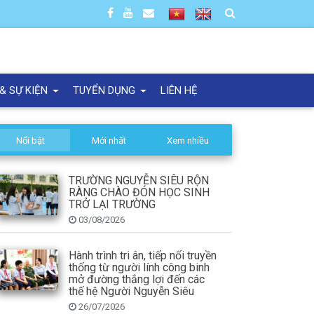
 & SỰ KIỆN
TUYỂN DỤNG
LIÊN HỆ
Nổi bật
Mới nhất
Xem nhiều
TRƯỜNG NGUYỄN SIÊU RỘN
RÀNG CHÀO ĐÓN HỌC SINH
TRỞ LẠI TRƯỜNG
03/08/2026
Hành trình tri ân, tiếp nối truyền
thống từ người lính công binh
mở đường thắng lợi đến các
thế hệ Người Nguyễn Siêu
26/07/2026