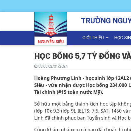
TRƯỜNG NGUY
GIỚI THIỆU
HỌC SI
HỌC BỔNG 5,7 TỶ ĐỒNG VÀ
08:00 02/01/2024
Hoàng Phương Linh - học sinh lớp 12AL2
Siêu - vừa nhận được Học bổng 234.000 
Tài chính (#15 toàn nước Mỹ).
Sở hữu một bảng thành tích học tập không q
(lớp 10); 9.3 (lớp 9), IELTS: 7.5, SAT: 145
Linh đã chinh phục ban Tuyển sinh và Học b
Cùng khám phá xem cô bạn đã chuẩn bị nhữn