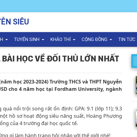
ỄN SIÊU
NH
TUYỂN SINH
KHẢO THÍ
CỘNG ĐỒNG
TIN TỨC
 BÀI HỌC VỀ ĐỐI THỦ LỚN NHẤT
 (năm học 2023-2024) Trường THCS và THPT Nguyễn
USD cho 4 năm học tại Fordham University, ngành
uá nổi trội song rất ổn định: GPA: 9.1 (lớp 11); 9.3
0 và một hồ sơ hoạt động siêu năng suất, Hoàng Phương
ổng của 4 trường đại học quốc tế.
g gì làm hành trang hội nhập với thế giới nhé!