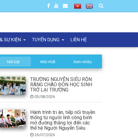
 & SỰ KIỆN
TUYỂN DỤNG
LIÊN HỆ
Nổi bật
Mới nhất
Xem nhiều
TRƯỜNG NGUYỄN SIÊU RỘN
RÀNG CHÀO ĐÓN HỌC SINH
TRỞ LẠI TRƯỜNG
03/08/2026
Hành trình tri ân, tiếp nối truyền
thống từ người lính công binh
mở đường thắng lợi đến các
thế hệ Người Nguyễn Siêu
26/07/2026