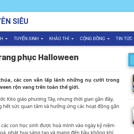
ỄN SIÊU
NH
TUYỂN SINH
KHẢO THÍ
CỘNG ĐỒNG
TIN TỨC
trang phục Halloween
húa, các con vẫn lấp lánh những nụ cười trong
een rộn vang trên toàn thế giới.
ước Kito giáo phương Tây, nhưng thời gian gần đây,
ang hết sức quan tâm và hưởng ứng các hoạt động gắn
 các con học sinh được hoà mình vào ngày kỷ niệm
oá, phát huy sáng tạo và mang đến bầu không khí