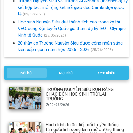
Trường Nguyễn Siêu và Trường Al Azhar 4 (Indonesia) ký
kết hợp tác, mở rộng kết nối giáo dục Cambridge quốc
tế
(02/07/2026)
Học sinh Nguyễn Siêu đạt thành tích cao trong kỳ thi
VEO, cùng Đội tuyển Quốc gia tham dự kỳ IEO - Olympic
Kinh tế Quốc
(25/06/2026)
20 thầy cô Trường Nguyễn Siêu được công nhận sáng
kiến cấp ngành năm học 2025 - 2026
(25/06/2026)
Nổi bật
Mới nhất
Xem nhiều
TRƯỜNG NGUYỄN SIÊU RỘN RÀNG
CHÀO ĐÓN HỌC SINH TRỞ LẠI
TRƯỜNG
03/08/2026
Hành trình tri ân, tiếp nối truyền thống
từ người lính công binh mở đường thắng