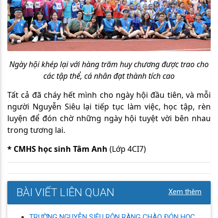
Ngày hội khép lại với hàng trăm huy chương được trao cho
các tập thể, cá nhân đạt thành tích cao
Tất cả đã cháy hết mình cho ngày hội đầu tiên, và mỗi
người Nguyễn Siêu lại tiếp tục làm việc, học tập, rèn
luyện để đón chờ những ngày hội tuyệt vời bên nhau
trong tương lai.
* CMHS học sinh Tâm Anh
(Lớp 4CI7)
BÀI VIẾT LIÊN QUAN
Xem thêm
TRƯỜNG NGUYỄN SIÊU RỘN RÀNG CHÀO ĐÓN HỌC