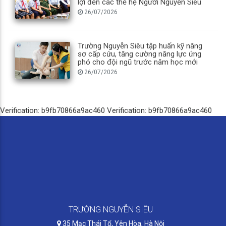
lợi đến các thế hệ Người Nguyễn Siêu
26/07/2026
Trường Nguyễn Siêu tập huấn kỹ năng
sơ cấp cứu, tăng cường năng lực ứng
phó cho đội ngũ trước năm học mới
26/07/2026
Verification: b9fb70866a9ac460
Verification: b9fb70866a9ac460
TRƯỜNG NGUYỄN SIÊU
35 Mạc Thái Tổ, Yên Hòa, Hà Nội