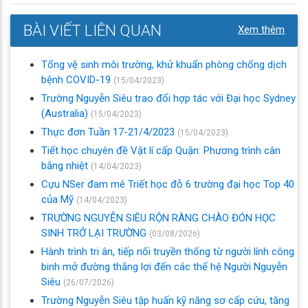
BÀI VIẾT LIÊN QUAN
Xem thêm
Tổng vệ sinh môi trường, khử khuẩn phòng chống dịch
bệnh COVID-19
(15/04/2023)
Trường Nguyễn Siêu trao đổi hợp tác với Đại học Sydney
(Australia)
(15/04/2023)
Thực đơn Tuần 17-21/4/2023
(15/04/2023)
Tiết học chuyên đề Vật lí cấp Quận: Phương trình cân
bằng nhiệt
(14/04/2023)
Cựu NSer đam mê Triết học đỗ 6 trường đại học Top 40
của Mỹ
(14/04/2023)
TRƯỜNG NGUYỄN SIÊU RỘN RÀNG CHÀO ĐÓN HỌC
SINH TRỞ LẠI TRƯỜNG
(03/08/2026)
Hành trình tri ân, tiếp nối truyền thống từ người lính công
binh mở đường thắng lợi đến các thế hệ Người Nguyễn
Siêu
(26/07/2026)
Trường Nguyễn Siêu tập huấn kỹ năng sơ cấp cứu, tăng