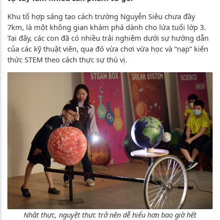
Khu tổ hợp sáng tạo cách trường Nguyễn Siêu chưa đầy
7km, là một không gian khám phá dành cho lứa tuổi lớp 3.
Tại đây, các con đã có nhiều trải nghiệm dưới sự hướng dẫn
của các kỹ thuật viên, qua đó vừa chơi vừa học và “nạp” kiến
thức STEM theo cách thực sự thú vị.
Nhật thực, nguyệt thực trở nên dễ hiểu hơn bao giờ hết