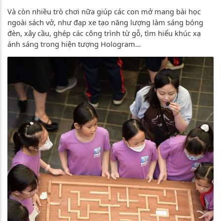
Và còn nhiều trò chơi nữa giúp các con mở mang bài học
ngoài sách vở, như đạp xe tạo năng lượng làm sáng bóng
đèn, xây cầu, ghép các công trình từ gỗ, tìm hiểu khúc xạ
ánh sáng trong hiện tượng Hologram…