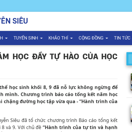
ỄN SIÊU
NH
TUYỂN SINH
KHẢO THÍ
CỘNG ĐỒNG
TIN TỨC
NĂM HỌC ĐẦY TỰ HÀO CỦA HỌC
thể học sinh khối 8, 9 đã nỗ lực không ngừng để
nh mình. Chương trình báo cáo tổng kết năm học
 lại chặng đường học tập vừa qua - “Hành trình của
yễn Siêu đã tổ chức chương trình Báo cáo tổng kết
8 và 9. Với chủ đề
“Hành trình của tự tin và hạnh