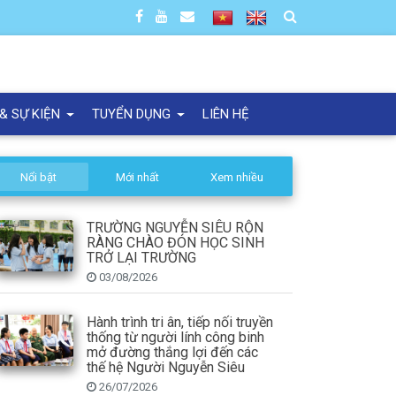
 & SỰ KIỆN
TUYỂN DỤNG
LIÊN HỆ
Nổi bật
Mới nhất
Xem nhiều
TRƯỜNG NGUYỄN SIÊU RỘN
RÀNG CHÀO ĐÓN HỌC SINH
TRỞ LẠI TRƯỜNG
03/08/2026
Hành trình tri ân, tiếp nối truyền
thống từ người lính công binh
mở đường thắng lợi đến các
thế hệ Người Nguyễn Siêu
26/07/2026