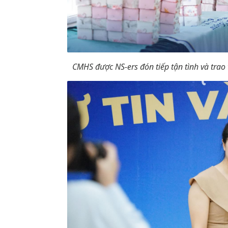
CMHS được NS-ers đón tiếp tận tình và trao