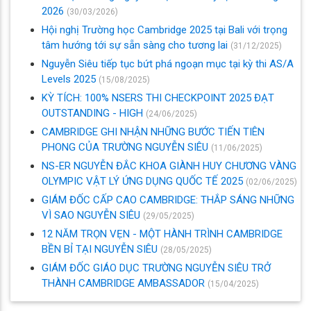
2026
(30/03/2026)
Hội nghị Trường học Cambridge 2025 tại Bali với trọng
tâm hướng tới sự sẵn sàng cho tương lai
(31/12/2025)
Nguyễn Siêu tiếp tục bứt phá ngoạn mục tại kỳ thi AS/A
Levels 2025
(15/08/2025)
KỲ TÍCH: 100% NSERS THI CHECKPOINT 2025 ĐẠT
OUTSTANDING - HIGH
(24/06/2025)
CAMBRIDGE GHI NHẬN NHỮNG BƯỚC TIẾN TIÊN
PHONG CỦA TRƯỜNG NGUYỄN SIÊU
(11/06/2025)
NS-ER NGUYỄN ĐẮC KHOA GIÀNH HUY CHƯƠNG VÀNG
OLYMPIC VẬT LÝ ỨNG DỤNG QUỐC TẾ 2025
(02/06/2025)
GIÁM ĐỐC CẤP CAO CAMBRIDGE: THẮP SÁNG NHỮNG
VÌ SAO NGUYỄN SIÊU
(29/05/2025)
12 NĂM TRỌN VẸN - MỘT HÀNH TRÌNH CAMBRIDGE
BỀN BỈ TẠI NGUYỄN SIÊU
(28/05/2025)
GIÁM ĐỐC GIÁO DỤC TRƯỜNG NGUYỄN SIÊU TRỞ
THÀNH CAMBRIDGE AMBASSADOR
(15/04/2025)